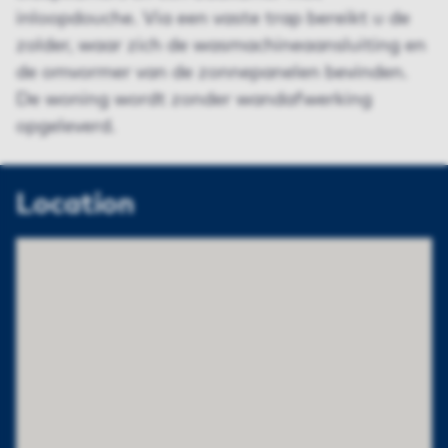
inloopdouche. Via een vaste trap bereikt u de
zolder, waar zich de wasmachineaansluiting en
de omvormer van de zonnepanelen bevinden.
De woning wordt zonder wandafwerking
opgeleverd.
Location