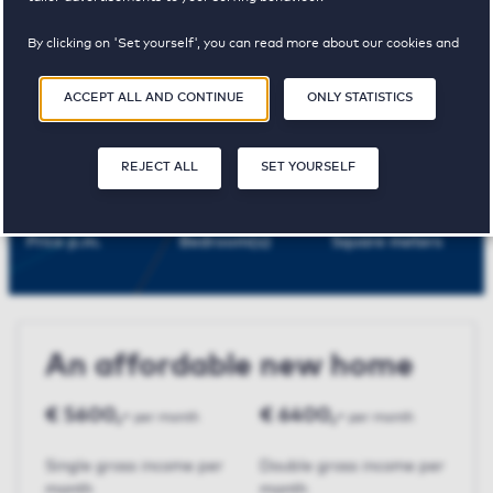
142 Almere
By clicking on 'Set yourself', you can read more about our cookies and
adjust your preferences. By clicking 'Accept all and continue', you
agree to the use of cookies as described in our
Privacy and Cookie
ACCEPT ALL AND CONTINUE
ONLY STATISTICS
Statement
.
Filmwijk
REJECT ALL
SET YOURSELF
€ 1600,-
3
131 m²
Price p.m.
Bedroom(s)
Square meters
An affordable new home
€ 5600,-
€ 6400,-
per month
per month
Single gross income per
Double gross income per
month
month