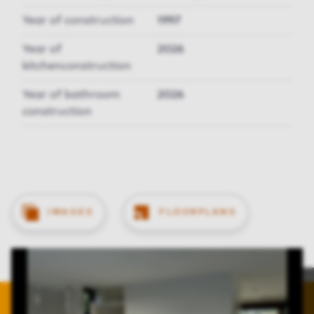
Year of construction
1997
Year of
2026
kitchenconstruction
Year of bathroom
2026
construction
IMAGES
FLOORPLANS