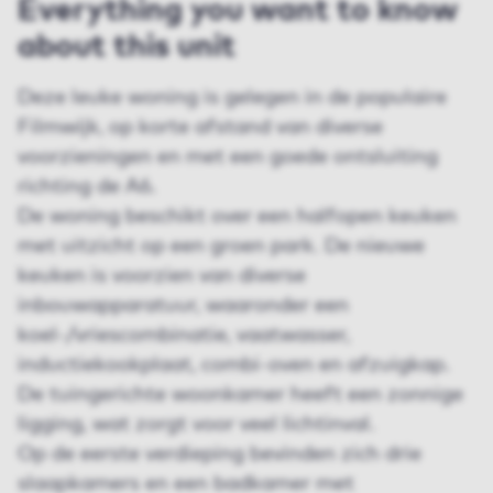
Everything you want to know
about this unit
Deze leuke woning is gelegen in de populaire
Filmwijk, op korte afstand van diverse
voorzieningen en met een goede ontsluiting
richting de A6.
De woning beschikt over een halfopen keuken
met uitzicht op een groen park. De nieuwe
keuken is voorzien van diverse
inbouwapparatuur, waaronder een
koel-/vriescombinatie, vaatwasser,
inductiekookplaat, combi-oven en afzuigkap.
De tuingerichte woonkamer heeft een zonnige
ligging, wat zorgt voor veel lichtinval.
Op de eerste verdieping bevinden zich drie
slaapkamers en een badkamer met