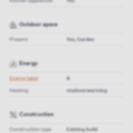
Kitchen appliances
Yes
Outdoor space
Present
Yes, Garden
Energy
Energy label
A
Heating
stadsverwarming
Construction
Construction type
Existing build