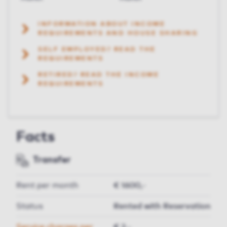
INFORMATION ABOUT INCOME
REQUIREMENTS AND HOUSE SHARING
SELF EMPLOYED? READ THE
REQUIREMENTS
RETIRED? READ THE INCOME
REQUIREMENTS
Facts
Transfer
Rent per month
€ 1600,-
Status
Rented with Reservation