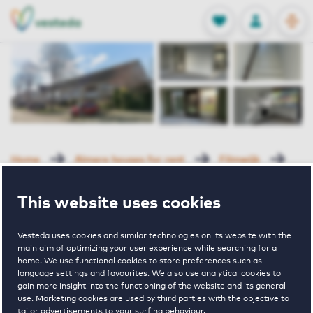
OPEN
0
Stored produc
NL
EN
FAVORITES
LOG IN
Home
Almere houses for rent
Filmwijk
Simon Van Collemstraat 142 Almere
This website uses cookies
Rented with Reservation
Vesteda uses cookies and similar technologies on its website with the
Simon Van
main aim of optimizing your user experience while searching for a
home. We use functional cookies to store preferences such as
language settings and favourites. We also use analytical cookies to
Collemstraat
gain more insight into the functioning of the website and its general
use. Marketing cookies are used by third parties with the objective to
tailor advertisements to your surfing behaviour.