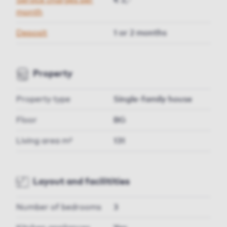
Service charges per
€ 2,-
month
Deposit
1 or 2 months
Property
Property type
Single-family house
Floor
BG
Living area m²
131
Layout and facilitities
Number of bedrooms
3