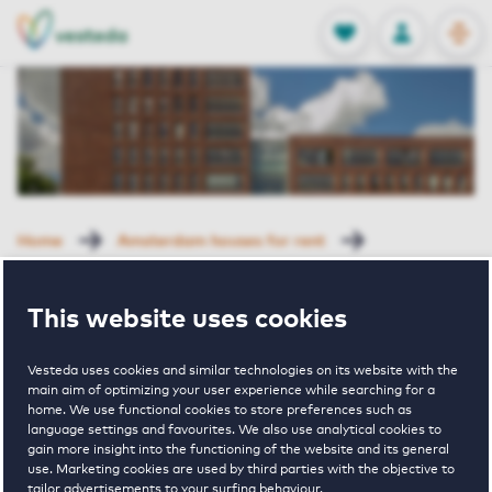
OPEN
0
Stored produc
NL
EN
FAVORITES
LOG IN
Home
Amsterdam houses for rent
Gerenstein-Gallery
Bijlmerdreef 1120 B Amsterdam
This website uses cookies
Rented with Reservation
Bijlmerdreef
Vesteda uses cookies and similar technologies on its website with the
main aim of optimizing your user experience while searching for a
home. We use functional cookies to store preferences such as
language settings and favourites. We also use analytical cookies to
1120 B
gain more insight into the functioning of the website and its general
use. Marketing cookies are used by third parties with the objective to
tailor advertisements to your surfing behaviour.