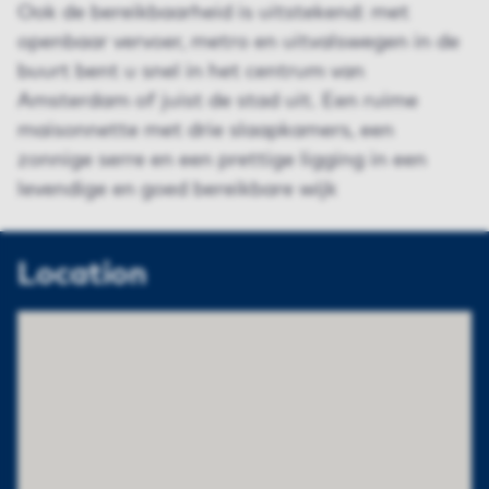
Ook de bereikbaarheid is uitstekend: met
openbaar vervoer, metro en uitvalswegen in de
buurt bent u snel in het centrum van
Amsterdam of juist de stad uit. Een ruime
maisonnette met drie slaapkamers, een
zonnige serre en een prettige ligging in een
levendige en goed bereikbare wijk
Location