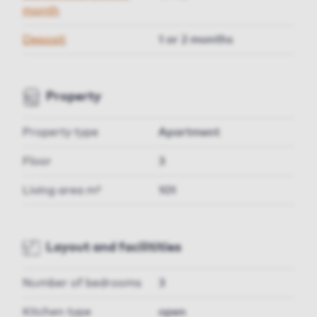
month
Deposit
1 or 2 months
Property
Property type
Apartment
Floor
3
Living area m²
101
Layout and facilitities
Number of bedrooms
3
Kitchen type
open