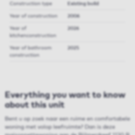
Construction type
Existing build
Year of construction
2006
Year of
2026
kitchenconstruction
Year of bathroom
2025
construction
Everything you want to know
about this unit
Bent u op zoek naar een ruime en comfortabele
woning met volop leefruimte? Dan is deze