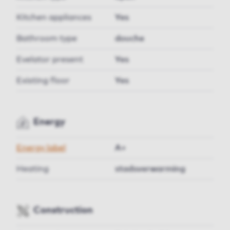
Kitchen appliances
Yes
Bathroom type
douche
Evelator present
Yes
Existing floor
Yes
Energy
Energy label
A+
Heating
stadsverwarming
Construction