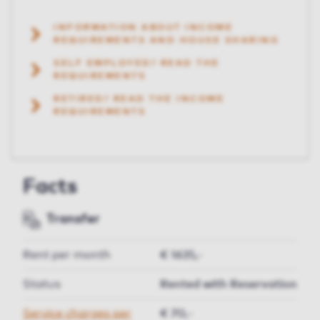
INFORMATION ABOUT INCOME
REQUIREMENTS AND HOUSE SHARING
SELF EMPLOYED? READ THE
REQUIREMENTS
RETIRED? READ THE INCOME
REQUIREMENTS
Facts
Transfer
Rent per month
€ 1635,-
Status
Rented with Reservation
Service charges per
€ 70,-