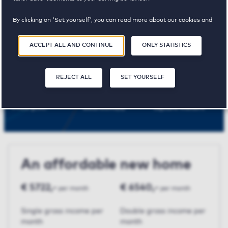
Amsterdam
By clicking on 'Set yourself', you can read more about our cookies and
adjust your preferences. By clicking 'Accept all and continue', you
agree to the use of cookies as described in our
Privacy and Cookie
ACCEPT ALL AND CONTINUE
ONLY STATISTICS
Statement
.
Gerenstein-Gallery
REJECT ALL
SET YOURSELF
€ 1635,-
3
101 m²
Price p.m.
Bedroom(s)
Square meters
An affordable new home
€ 5722,-
€ 6540,-
per month
per month
Single gross income per
Double gross income per
month
month