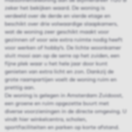
maisonnettewoning aan de Bijlmerdreef 1120 B
zeker het bekijken waard. De woning is
verdeeld over de derde en vierde etage en
beschikt over drie volwaardige slaapkamers,
wat de woning zeer geschikt maakt voor
gezinnen of voor wie extra ruimte nodig heeft
voor werken of hobby’s. De lichte woonkamer
sluit mooi aan op de serre op het zuiden, een
fijne plek waar u het hele jaar door kunt
genieten van extra licht en zon. Dankzij de
grote raampartijen voelt de woning ruim en
prettig aan.
De woning is gelegen in Amsterdam Zuidoost,
een groene en ruim opgezette buurt met
diverse voorzieningen in de directe omgeving. U
vindt hier winkelcentra, scholen,
sportfaciliteiten en parken op korte afstand.