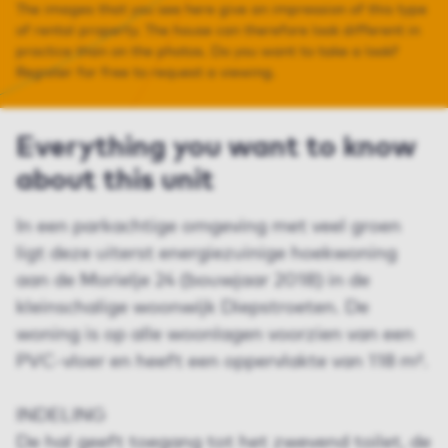
The images that you see here give an impression of this type
of rental property. The house can therefore look different in
practice than on the photos. Do you want to take a look?
Register for free to request a viewing.
Everything you want to know
about this unit
In een parkachtige omgeving met veel groen
ligt deze uiterst energiezuinige hoekwoning
aan de Morielje 24 (bouwjaar 2018) in de
kleinschalige woonwijk Diepstroeten. De
woning is op alle woonlagen voorzien van een
PVC-vloer en heeft een oppervlakte van 118 m².
INDELING
De hal geeft toegang tot het zwevend toilet, de