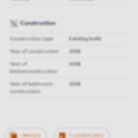
Construction
Construction type
Existing build
Year of construction
2018
Year of
2018
kitchenconstruction
Year of bathroom
2018
construction
IMAGES
FLOORPLANS