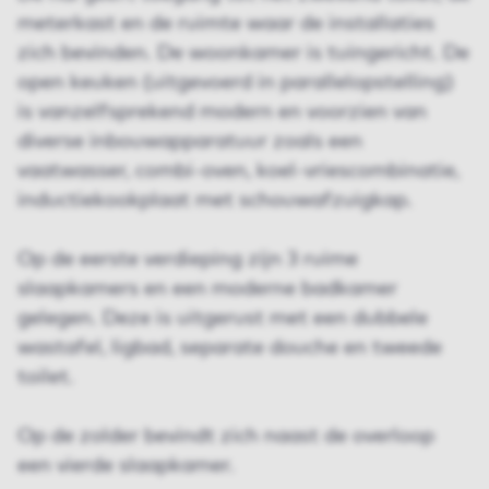
meterkast en de ruimte waar de installaties
zich bevinden. De woonkamer is tuingericht. De
open keuken (uitgevoerd in parallelopstelling)
is vanzelfsprekend modern en voorzien van
diverse inbouwapparatuur zoals een
vaatwasser, combi-oven, koel-vriescombinatie,
inductiekookplaat met schouwafzuigkap.
Op de eerste verdieping zijn 3 ruime
slaapkamers en een moderne badkamer
gelegen. Deze is uitgerust met een dubbele
wastafel, ligbad, separate douche en tweede
toilet.
Op de zolder bevindt zich naast de overloop
een vierde slaapkamer.