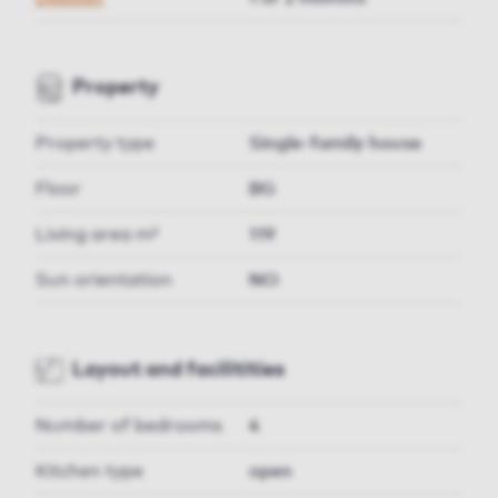
Property
Property type
Single-family house
Floor
BG
Living area m²
119
Sun orientation
NO
Layout and facilitities
Number of bedrooms
4
Kitchen type
open