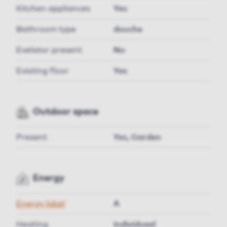
Kitchen appliances
Yes
Bathroom type
douche
Evelator present
No
Existing floor
Yes
Outdoor space
Present
Yes, Garden
Energy
Energy label
A
Heating
individueel