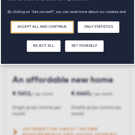
By clicking on 'Set yourself', you can read more about our cookies and
Diepstroeten
adjust your preferences. By clicking 'Accept all and continue', you
agree to the use of cookies as described in our
Privacy and Cookie
ACCEPT ALL AND CONTINUE
ONLY STATISTICS
Statement
.
€ 1615,-
4
119 m²
REJECT ALL
SET YOURSELF
Price p.m.
Bedroom(s)
Square meters
An affordable new home
€ 5652,-
€ 6460,-
per month
per month
Single gross income per
Double gross income per
month
month
INFORMATION ABOUT INCOME
REQUIREMENTS AND HOUSE SHARING