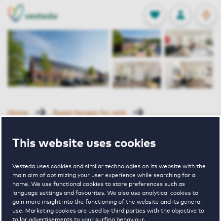
OPEN
0
Stored produc
NL
EN
FAVORITES
LOG IN
Home
Assen houses for rent
Diepstroeten
Morielje 24 Assen
This website uses cookies
Rented
Vesteda uses cookies and similar technologies on its website with the
Morielje 24
main aim of optimizing your user experience while searching for a
home. We use functional cookies to store preferences such as
language settings and favourites. We also use analytical cookies to
Assen
gain more insight into the functioning of the website and its general
use. Marketing cookies are used by third parties with the objective to
tailor advertisements to your surfing behaviour.