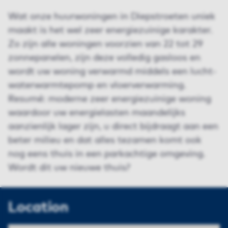
Wat onze huurwoningen in Diepstroeten uniek
maakt is het wel zeer energiezuinige karakter.
Zo zijn alle woningen voorzien van 22 tot 29
zonnepanelen, zijn deze volledig gasloos en
wordt uw woning verwarmd middels een lucht-
waterwarmtepomp en vloerverwarming.
Resumé: moderne zeer energiezuinige woning
waardoor uw energielasten maandelijks
aanzienlijk lager zijn, u direct bijdraagt aan een
beter milieu en dat alles tezamen komt ook
nog eens thuis in een parkachtige omgeving.
Wordt dit uw nieuwe thuis?
Location