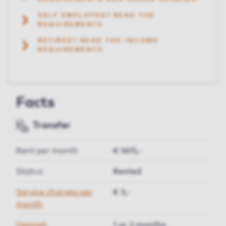
SELF EMPLOYED? READ THE
REQUIREMENTS
RETIRED? READ THE INCOME
REQUIREMENTS
Facts
Transfer
Rent per month
€ 1615,-
Status
Rented
Service charges per
€ 3,-
month
Deposit
1 or 2 months