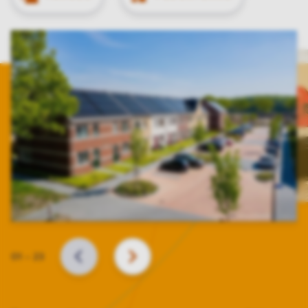
Slide
01
–
23
BACK
NEXT