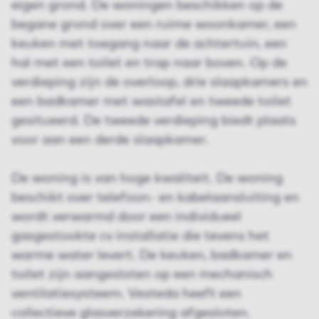
eigen grond. De woningen beschikken op de
begane grond over een ruime woonkamer, een
keuken met toegang naar de achtertuin, een
hal met een toilet en trap naar boven. Op de
verdieping zijn de overloop, drie slaapkamers en
een badkamer met wastafel en tweede toilet
gesitueerd. De tweede verdieping biedt plaats
voor aan een derde slaapkamer.
De woning is van hoge kwaliteit. De woning
beschikt over telefoon- en kabelaansluiting en
wordt verwarmd door een individueel
gasgestookte cv installatie die tevens het
warme water levert. De keuken, badkamer en
toilet zijn aangesloten op een mechanisch
ventilatiesysteem. Vesteda heeft een
collectieve glasverzekering afgesloten.