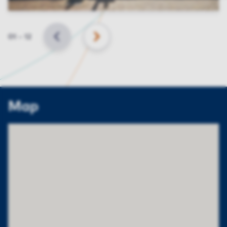
Slide
01
–
12
BACK
NEXT
Map