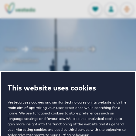
OPEN
0
Stored produc
NL
EN
FAVORITES
LOG IN
Home
Hillegom houses for rent
L. v. Deysselaan
L. v.
This website uses cookies
Deysselaan
Vesteda uses cookies and similar technologies on its website with the
main aim of optimizing your user experience while searching for a
home. We use functional cookies to store preferences such as
language settings and favourites. We also use analytical cookies to
gain more insight into the functioning of the website and its general
use. Marketing cookies are used by third parties with the objective to
tailor advertisements to your surfing behaviour.