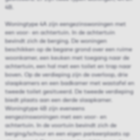
4B.
Woningtype 4A zijn eengezinswoningen met
een voor- en achtertuin. In de achtertuin
bevindt zich de berging. De woningen
beschikken op de begane grond over een ruime
woonkamer, een keuken met toegang naar de
achtertuin, een hal met een toilet en trap naar
boven. Op de verdieping zijn de overloop, drie
slaapkamers en een badkamer met wastafel en
tweede toilet gesitueerd. De tweede verdieping
biedt plaats aan een derde slaapkamer.
Woningtype 4B zijn eveneens
eengezinswoningen met een voor- en
achtertuin. In de voortuin bevindt zich de
berging/schuur en een eigen parkeerplaats op