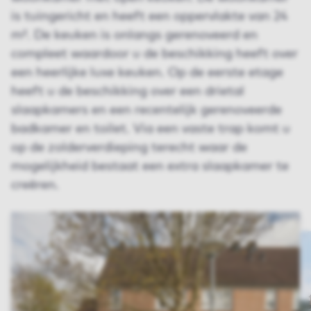
is tuingericht en heeft een oppervlakte van 24
m². De keuken is onlangs gerenoveerd en
compleet waardoor u de beschikking heeft over
een heerlijke luxe keuken. Op de eerste etage
heeft u de beschikking over een drietal
slaapkamers en een recentelijk gerenoveerde
badkamer en toilet. Via een vaste trap komt u
op de zolderverdieping terecht waar de
mogelijkheid bestaat een extra slaapkamer te
creëren.