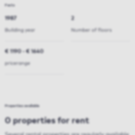
Facts
1987
2
Building year
Number of floors
€ 1190 - € 1640
pricerange
Properties available
0 properties for rent
Several rental properties are regularly available