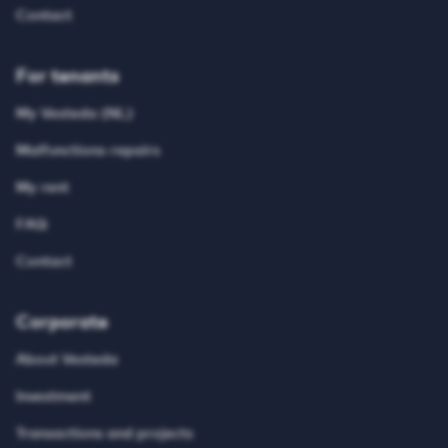
Contact
For tenants
My Vesteda (NL)
Malfunctions-repairs
My rent
FAQ
Contact
Corporate
About Vesteda
Investment
Transactions and projects