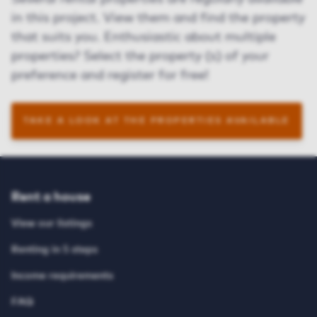
in this project. View them and find the property
that suits you. Enthusiastic about multiple
properties? Select the property (s) of your
preference and register for free!
TAKE A LOOK AT THE PROPERTIES AVAILABLE
Rent a house
View our listings
Renting in 5 steps
Income requirements
FAQ