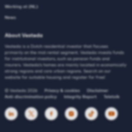
Working at (NL)
News
About Vesteda
Vesteda is a Dutch residential investor that focuses
primarily on the mid-rental segment. Vesteda invests funds
for institutional investors, such as pension funds and
insurers. Vesteda’s homes are mainly located in economically
strong regions and core urban regions. Search on our
website for suitable housing and register for free!
© Vesteda 2026
Privacy & cookies
Disclaimer
Anti-discrimination policy
Integrity Report
Teletolk
HTTPS://WWW.LINKEDIN.COM/UAS/LOGIN?SESSI
HTTPS://X.COM/VESTEDA
HTTPS://NL-NL.FACEBOOK.COM/V
HTTPS://WWW.INSTAGRAM
HTTPS://WWW.TIK
HTTPS://