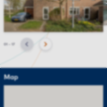
Slide
01
–
17
BACK
NEXT
Map