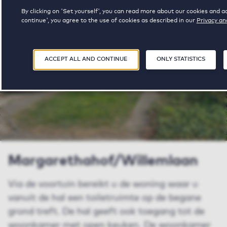
By clicking on 'Set yourself', you can read more about our cookies and ad
continue', you agree to the use of cookies as described in our
Privacy a
ACCEPT ALL AND CONTINUE
ONLY STATISTICS
Margarethahof/Willemlaan
Via de voortuin bereikt u de woning waar u
vanuit de hal een toiletruimte op de begane
grond treft. De hal geeft ook toegang tot de
woonkamer met open keuken. De woonkamer