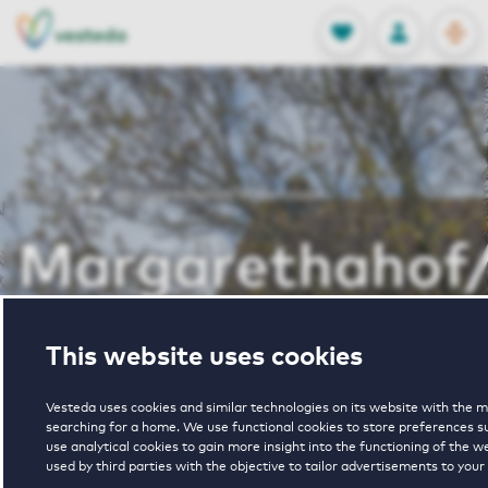
OPEN
0
Stored produc
NL
EN
FAVORITES
LOG IN
Home
Margarethahof/Willemlaan
Margarethahof
This website uses cookies
Vesteda uses cookies and similar technologies on its website with the m
searching for a home. We use functional cookies to store preferences s
€ 1190 - € 1640
use analytical cookies to gain more insight into the functioning of the w
used by third parties with the objective to tailor advertisements to your
pricerange