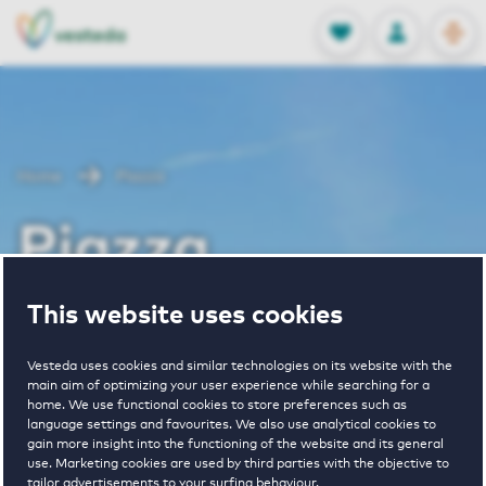
OPEN
0
Stored produc
NL
EN
FAVORITES
LOG IN
Home
Piazza
Piazza
This website uses cookies
Periodically available
Vesteda uses cookies and similar technologies on its website with the
main aim of optimizing your user experience while searching for a
home. We use functional cookies to store preferences such as
language settings and favourites. We also use analytical cookies to
gain more insight into the functioning of the website and its general
1
€ 1000 - € 1450
use. Marketing cookies are used by third parties with the objective to
tailor advertisements to your surfing behaviour.