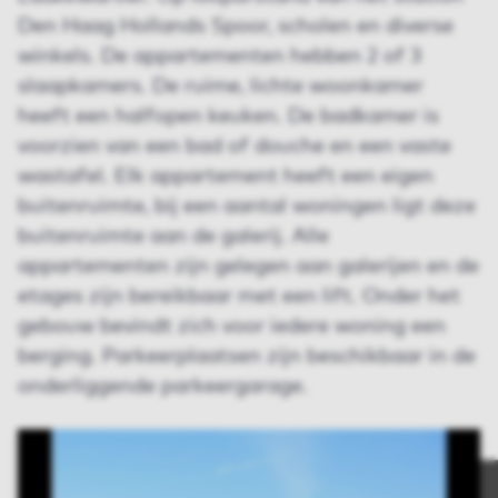
Den Haag Hollands Spoor, scholen en diverse
winkels. De appartementen hebben 2 of 3
slaapkamers. De ruime, lichte woonkamer
heeft een halfopen keuken. De badkamer is
voorzien van een bad of douche en een vaste
wastafel. Elk appartement heeft een eigen
buitenruimte, bij een aantal woningen ligt deze
buitenruimte aan de galerij. Alle
appartementen zijn gelegen aan galerijen en de
etages zijn bereikbaar met een lift. Onder het
gebouw bevindt zich voor iedere woning een
berging. Parkeerplaatsen zijn beschikbaar in de
onderliggende parkeergarage.