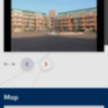
Slide
01
–
14
BACK
NEXT
Map