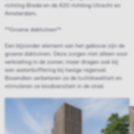
richting Breda en de A20 richting Utrecht en
Amsterdam.
**Groene daktuinen**
Een bijzonder element van het gebouw zijn de
groene daktuinen. Deze zorgen niet alleen voor
verkoeling in de zomer, maar dragen ook bij
aan waterbuffering bij hevige regenval.
Bovendien verbeteren ze de luchtkwaliteit en
stimuleren ze biodiversiteit in de stad.