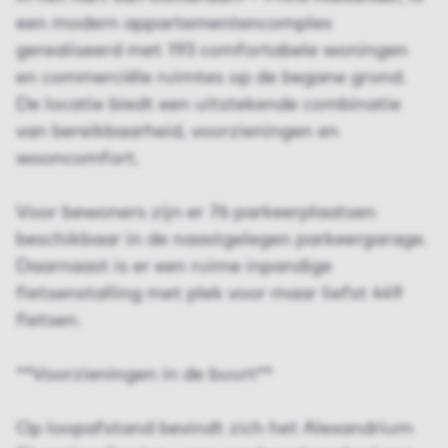
een modern appartementencomplex
gerealiseerd met 193 comfortabele woningen
en commerciële ruimtes op de begane grond.
De locatie biedt een uitstekende combinatie
van bereikbaarheid, voorzieningen en
wooncomfort.
Voor bewoners zijn er 76 parkeerplaatsen
beschikbaar in de naastgelegen parkeergarage.
Daarnaast is er een ruime inpandige
fietsenstalling met plek voor maar liefst 449
fietsen.
**Voorzieningen in de buurt**
Op loopafstand bevindt zich het Alexandrium