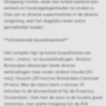
Shopping Center, waar een breed aanbod aan
winkels en horecagelegenheden te vinden is.
Ook zijn er diverse supermarkten in de directe
omgeving, wat het dagelijks leven extra
gemakkelijk maakt.
**Uitstekende bereikbaarheid**
Het complex ligt op korte loopafstand van
trein-, metro- en busverbindingen. Station
Rotterdam Alexander biedt directe
verbindingen naar onder andere Gouda (10
min), Utrecht (29 min) en Rotterdam Centraal
(9 min). Met de metro bent u binnen 15
minuten in de binnenstad of bij de Erasmus
Universiteit. Ook met de auto is de locatie goed
ontsloten, met snelle toegang tot de A16