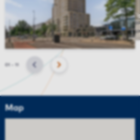
Slide
01
–
11
BACK
NEXT
Map