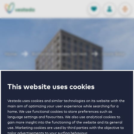
OPEN
0
Stored produc
NL
EN
FAVORITES
LOG IN
Home
Rotterdam houses for rent
Grote Beer
Grote Beer
This website uses cookies
Vesteda uses cookies and similar technologies on its website with the
main aim of optimizing your user experience while searching for a
home. We use functional cookies to store preferences such as
language settings and favourites. We also use analytical cookies to
gain more insight into the functioning of the website and its general
2
€ 1140 - € 2150
use. Marketing cookies are used by third parties with the objective to
tailor advertisements to your surfing behaviour.