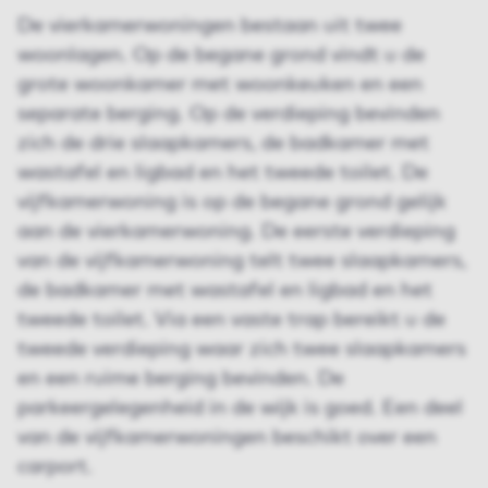
De vierkamerwoningen bestaan uit twee
woonlagen. Op de begane grond vindt u de
grote woonkamer met woonkeuken en een
separate berging. Op de verdieping bevinden
zich de drie slaapkamers, de badkamer met
wastafel en ligbad en het tweede toilet. De
vijfkamerwoning is op de begane grond gelijk
aan de vierkamerwoning. De eerste verdieping
van de vijfkamer­woning telt twee slaapkamers,
de badkamer met wastafel en ligbad en het
tweede toilet. Via een vaste trap bereikt u de
tweede verdieping waar zich twee slaapkamers
en een ruime berging bevinden. De
parkeergelegenheid in de wijk is goed. Een deel
van de vijfkamerwoningen beschikt over een
carport.