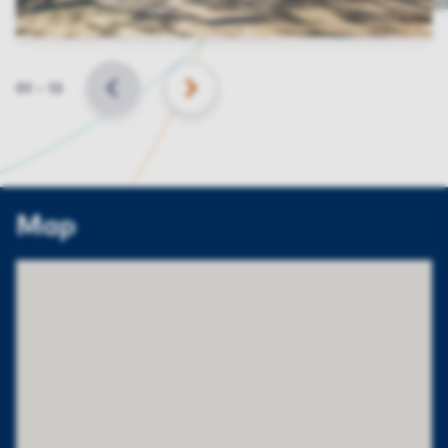
Slide
01
–
13
BACK
NEXT
Map