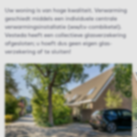
Uw woning is van hoge kwaliteit. Verwarming
geschiedt middels een individuele centrale
verwarmingsinstallatie (ww/cv-combiketel).
Vesteda heeft een collectieve glas­verzekering
afgesloten; u hoeft dus geen eigen glas­
verzekering af te sluiten!