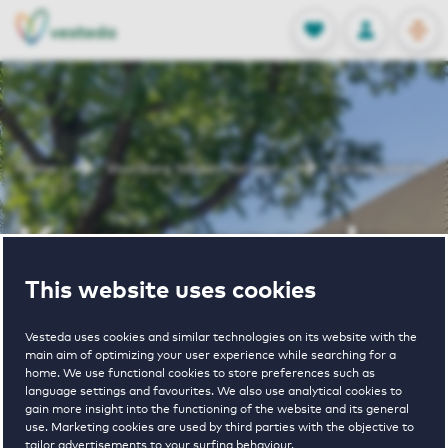
OPEN
0
Stored produc
NL
EN
FAVORITES
LOG IN
Home
Voorburg houses for rent
Kersengaarde
Kersengaarde
This website uses cookies
Periodically available
Vesteda uses cookies and similar technologies on its website with the
main aim of optimizing your user experience while searching for a
home. We use functional cookies to store preferences such as
language settings and favourites. We also use analytical cookies to
gain more insight into the functioning of the website and its general
use. Marketing cookies are used by third parties with the objective to
4
€ 1150 - € 2000
tailor advertisements to your surfing behaviour.