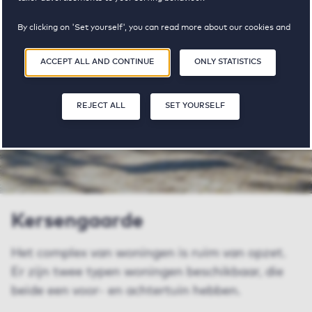
properties
pricerange
By clicking on 'Set yourself', you can read more about our cookies and
available
adjust your preferences. By clicking 'Accept all and continue', you
agree to the use of cookies as described in our
Privacy and Cookie
ACCEPT ALL AND CONTINUE
ONLY STATISTICS
Statement
.
SHARE
SAVE
SA
REJECT ALL
SET YOURSELF
Kersengaarde
Het complex van woningen is ruim van opzet.
Er zijn twee typen woningen beschikbaar, die
beide een voor- en achtertuin hebben.