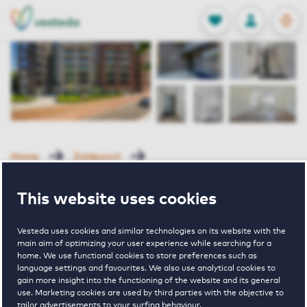
OPEN
0
Stored produc
NL
EN
FAVORITES
LOG IN
Home
Zuidpoort
Raadhuisstraat 119 Veenendaal
This website uses cookies
Raadhuisstraat
Vesteda uses cookies and similar technologies on its website with the
main aim of optimizing your user experience while searching for a
home. We use functional cookies to store preferences such as
119 Veenendaal
language settings and favourites. We also use analytical cookies to
gain more insight into the functioning of the website and its general
use. Marketing cookies are used by third parties with the objective to
tailor advertisements to your surfing behaviour.