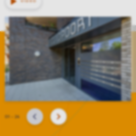
VIDEO
Slide
01
–
24
BACK
NEXT