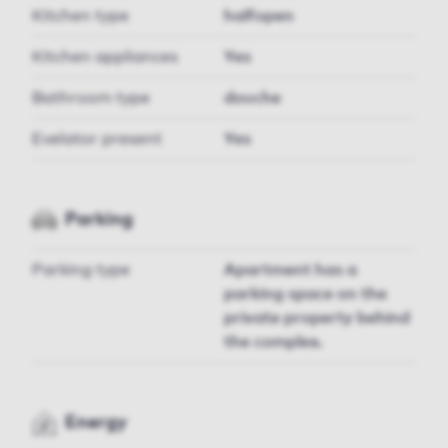
Kitchen type
halfopen
Kitchen appliances
Yes
Bathroom type
douche
Evelator present
Yes
Parking
Parking type
Apartment has a
parking space on the
private property behind
the complex.
Energy