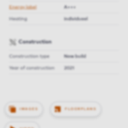
Energy label
A+++
Heating
individueel
Construction
Construction type
New build
Year of construction
2021
IMAGES
FLOORPLANS