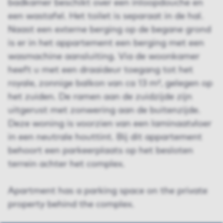
badkamer beschikt over een inloopdouche en
een wastafel. Het toilet is separaat in de hal.
Naast een externe berging op de begane grond
is er in het appartement een berging met een
wasmachine aansluiting. Via de woonkamer
heeft u met een draaideur toegang tot het
royale, zonnige balkon van ca 13 m², gelegen op
het zuiden. De ramen aan de zuidzijde zijn
uitgerust met zonwering aan de buitenzijde.
Deze woning is voorzien van een laminaatvloer
in een neutrale houttint. Bij dit appartement
behoort een parkeerplaats op het besloten
terrein achter het complex.
Apartment has a parking space on the private
property behind the complex.