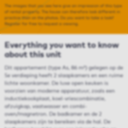
The images that you see here give an impression of this type
of rental property. The house can therefore look different in
practice than on the photos. Do you want to take a look?
Register for free to request a viewing.
Everything you want to know
about this unit
Dit appartement (type As, 86 m²) gelegen op de
5e verdieping heeft 2 slaapkamers en een ruime
lichte woonkamer. De luxe open keuken is
voorzien van moderne apparatuur, zoals een
inductiekookplaat, koel-vriescombinatie,
afzuigkap, vaatwasser en combi-
oven/magnetron. De badkamer en de 2
slaapkamers zijn te bereiken via de hal. De