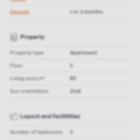
Deposit
1 or 2 months
Property
Property type
Apartment
Floor
5
Living area m²
85
Sun orientation
Zuid
Layout and facilitities
Number of bedrooms
2