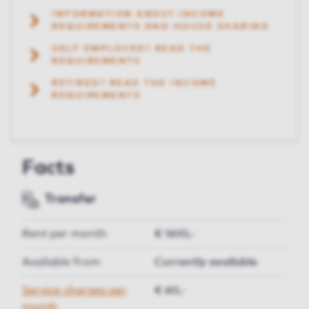
INFORMATION ABOUT INCOME
REQUIREMENTS AND HOUSE SHARING
SELF EMPLOYED? READ THE
REQUIREMENTS
RETIRED? READ THE INCOME
REQUIREMENTS
Facts
Transfer
Rent per month
€ 1610,-
Available from
Currently available
Service charges per
€ 60,-
month