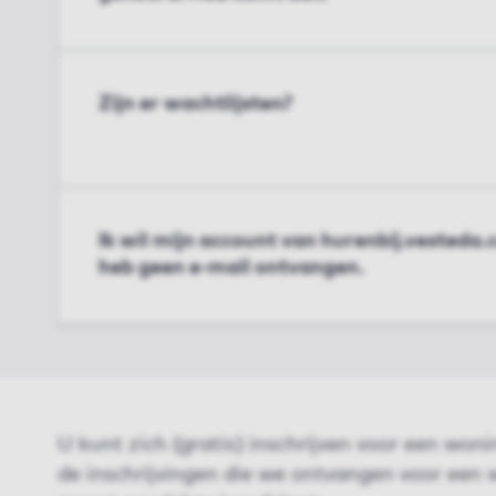
Zijn er wachtlijsten?
Ik wil mijn account van hurenbij.vesteda
heb geen e-mail ontvangen.
U kunt zich (gratis) inschrijven voor een woni
de inschrijvingen die we ontvangen voor een 