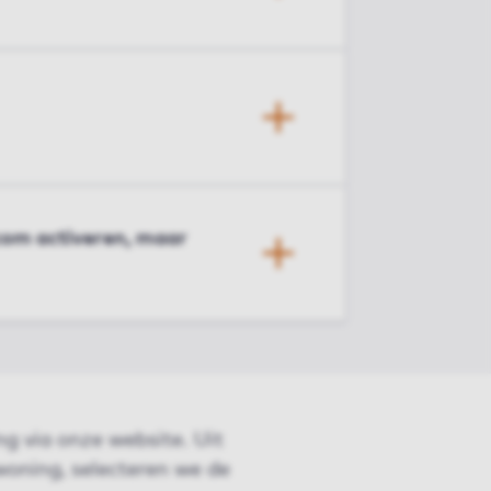
.com activeren, maar
ng via onze website. Uit
woning, selecteren we de