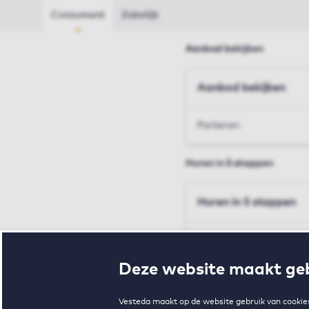
Consument
Zakelijk
Aanbod bekijken
Aanbod bekijken
Parkeren
Huren in 5 stappen
Huren in 5 stappen
Inschrijven en bezichtig
Deze website maakt geb
Voorwaarden en toewij
Vesteda maakt op de website gebruik van cookies