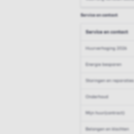
Service en contact
Service en contact
Huurverhoging 2026
Energie besparen
Storingen en reparaties
Onderhoud
Mijn huur(contract)
Belangen en klachten