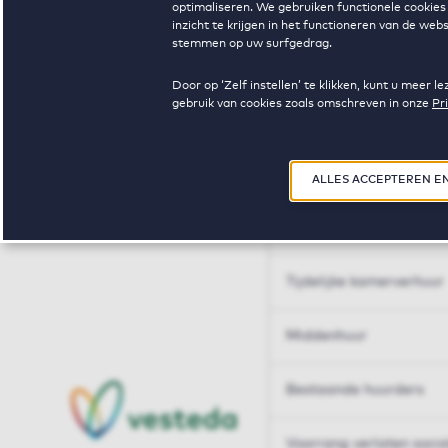
optimaliseren. We gebruiken functionele cookies 
Huren op maat
inzicht te krijgen in het functioneren van de we
stemmen op uw surfgedrag.
Huren op maat
Door op ‘Zelf instellen’ te klikken, kunt u meer
gebruik van cookies zoals omschreven in onze
Pr
Woningdelen
50+
ALLES ACCEPTEREN E
Sleutelberoepen
Tijdelijke kamerverhuur
Middenhuur
Bestaande huurders
Voorrang verlaten soci