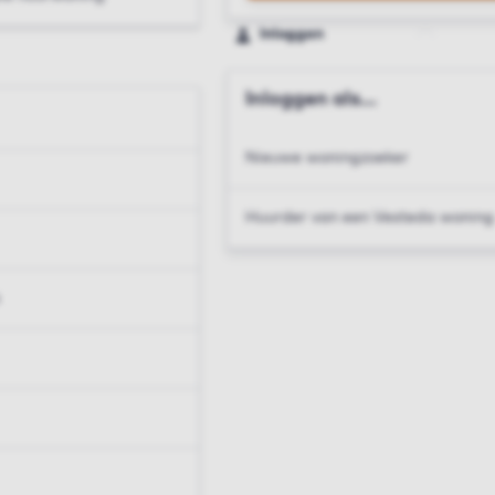
Inloggen
Inloggen als...
Nieuwe woningzoeker
Huurder van een Vesteda woning