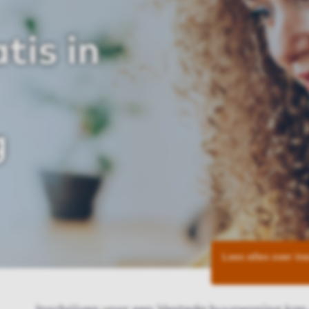
tis in
g
Lees alles over ins