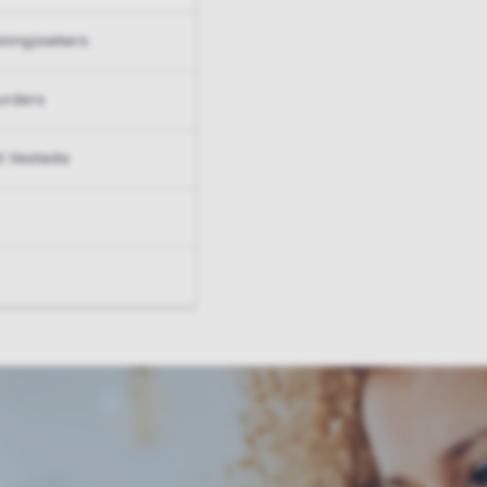
ningzoekers
urders
t Vesteda