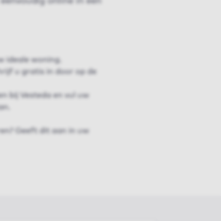
eenvoudig online in een
w ideale woning.
ijf u gratis in door op de
n bij Vesteda en vul uw
an.
en? Geeft dit aan in uw