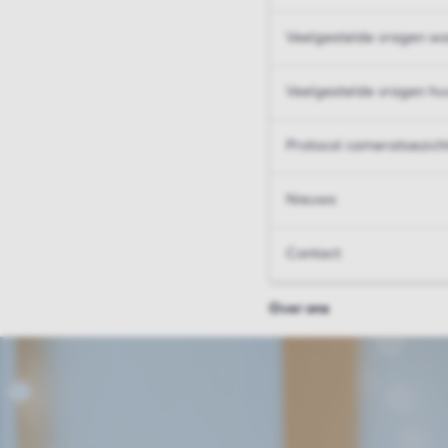
Veelgestelde vragen wo
Veelgestelde vragen hu
Protocol cameratoezich
Nieuws
Contact
Over ons