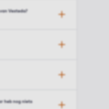
 van Vesteda?
r heb nog niets