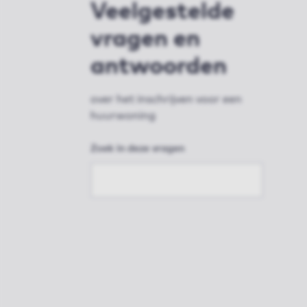
Veelgestelde
vragen en
antwoorden
over het inschrijven voor een
huurwoning
Zoek in deze vragen