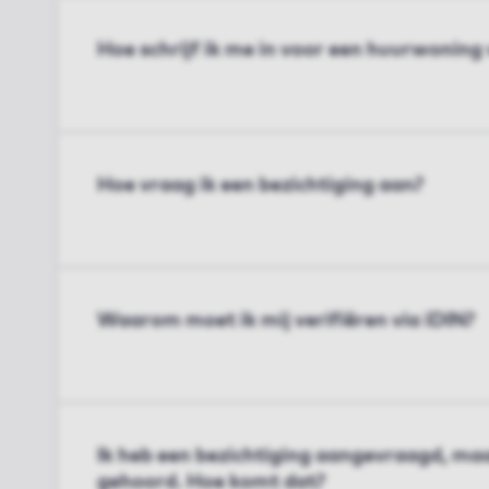
Hoe schrijf ik me in voor een huurwoning
Hoe vraag ik een bezichtiging aan?
Waarom moet ik mij verifiëren via iDIN?
Ik heb een bezichtiging aangevraagd, maa
gehoord. Hoe komt dat?