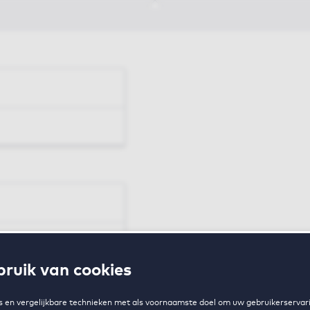
en
ruik van cookies
zing
 en vergelijkbare technieken met als voornaamste doel om uw gebruikerservari