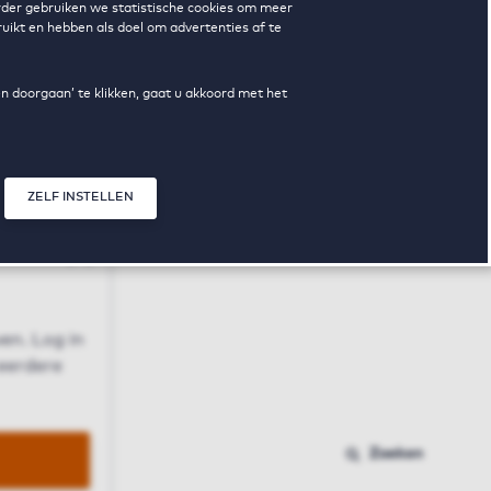
erder gebruiken we statistische cookies om meer
uikt en hebben als doel om advertenties af te
en doorgaan’ te klikken, gaat u akkoord met het
ZELF INSTELLEN
Sluit modal
n
en. Log in
 eerdere
Zoeken