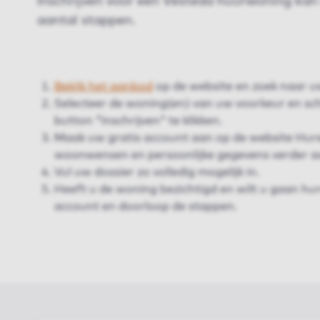
Inschrijven voor een Vesteda huurwoning kan 
aantal stappen.
Bekijk het aanbod
op de website en zoek naar u
Selecteer de woning(en) van uw voorkeur en schr
button "inschrijven" te klikken.
Maak uw gratis account aan op de website Hure
woonwensen en persoonlijke gegevens verder a
Vul uw dossier zo volledig mogelijk in.
Heeft u de woning bezichtigd en wilt u gaan hur
account en doorloop de stappen.