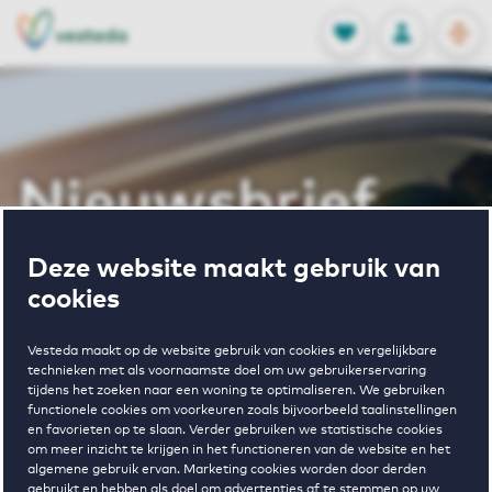
OPEN
0
Opgeslagen p
NL
EN
FAVORIETEN
INLOGGEN
Nieuwsbrief
Vesteda
Deze website maakt gebruik van
cookies
zomer 2025
Vesteda maakt op de website gebruik van cookies en vergelijkbare
technieken met als voornaamste doel om uw gebruikerservaring
tijdens het zoeken naar een woning te optimaliseren. We gebruiken
functionele cookies om voorkeuren zoals bijvoorbeeld taalinstellingen
en favorieten op te slaan. Verder gebruiken we statistische cookies
om meer inzicht te krijgen in het functioneren van de website en het
algemene gebruik ervan. Marketing cookies worden door derden
gebruikt en hebben als doel om advertenties af te stemmen op uw