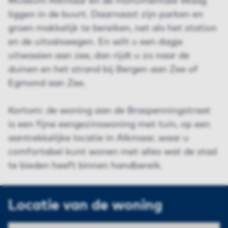
Museum Alkmaar en de monumentale Waag
liggen in de buurt. Daarnaast zijn parken en
groen makkelijk te bereiken, net als het station
en de uitvalswegen. En wilt u een dagje
uitwaaien aan zee, dan rijdt u zo naar de
duinen en het strand bij Bergen aan Zee of
Egmond aan Zee.
Kortom: de woning aan de Braspenningstraat
is een fijne eengezinswoning met tuin, op een
aantrekkelijke locatie in Alkmaar, waar u
comfortabel kunt wonen met alles wat de stad
te bieden heeft binnen handbereik.
Locatie van de woning