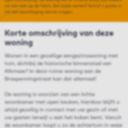
type huurwoning. De woning kan er in de praktijk dus anders
uit zien dan op de foto’s. Een kijkje nemen? Schrijf u gratis in
om een bezichtiging aan te vragen.
Korte omschrijving van deze
woning
Wonen in een gezellige eengezinswoning met
tuin, dichtbij de historische binnenstad van
Alkmaar? In deze ruime woning aan de
Braspenningstraat kan dat allemaal!
De woning is voorzien van een lichte
woonkamer met open keuken, hierdoor blijft u
altijd gezellig in contact met uw gezin of met
uw gasten terwijl u aan het koken bent. Vanuit
de woonkamer loopt u zo de achtertuin in waar