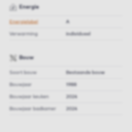
Energie
Energielabel
A
Verwarming
individueel
Bouw
Soort bouw
Bestaande bouw
Bouwjaar
1988
Bouwjaar keuken
2024
Bouwjaar badkamer
2024