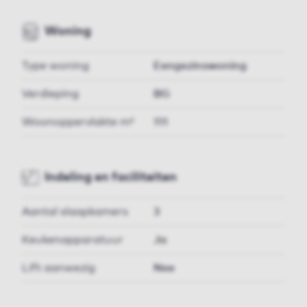
Woning
Type woning
Eengezinswoning
Verdieping
BG
Woonoppervlakte m²
111
Indeling en faciliteiten
Aantal slaapkamers
3
Keukenapparatuur
Ja
Lift aanwezig
Nee