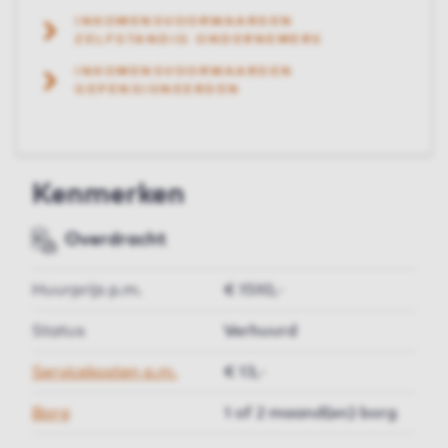
INKOMENSVOORWAARDEN
ZELFSTANDIG ONDERNEMERS
INKOMENSVOORWAARDEN
GEPENSIONEERDEN
Kenmerken
Overdracht
Huurprijs p.m.
€ 1510,-
Status
Verhuurd
Servicekosten p.m.
€ 13,-
Borg
1 of 2 maand(en) borg