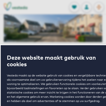
OPEN
0
Opgeslagen p
NL
EN
FAVORIETEN
INLOGGEN
Home
Braspenningstraat
Deze website maakt gebruik van
Braspenningstraat 109 Alkmaar
cookies
Verhuurd
Vesteda maakt op de website gebruik van cookies en vergelijkbare techni
Braspenningstr
als voornaamste doel om uw gebruikerservaring tijdens het zoeken naar 
woning te optimaliseren. We gebruiken functionele cookies om voorkeuren
bijvoorbeeld taalinstellingen en favorieten op te slaan. Verder gebruiken 
statistische cookies om meer inzicht te krijgen in het functioneren van de
109 Alkmaar
en het algemene gebruik ervan. Marketing cookies worden door derden ge
en hebben als doel om advertenties af te stemmen op uw surfgedrag.