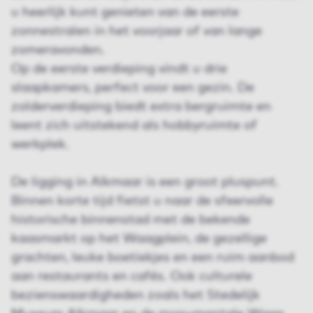
u heerlijk kunt genieten van de eerste
zonnestralen in het voorjaar of van lange
zomeravonden.
Op de eerste verdieping vindt u drie
slaapkamers, perfect voor een gezin. De
zolderverdieping biedt extra bergruimte en
leent zich uitstekend als hobbyruimte of
werkplek.
De ligging in Alkmaar is een groot pluspunt.
Binnen korte tijd fietst u naar de sfeervolle
historische binnenstad met de bekende
kaasmarkt op het Waagplein, de gezellige
grachten, leuke boetiekjes en een ruim aanbod
aan restaurants en cafés. Ook culturele
bezienswaardigheden zoals het Stedelijk