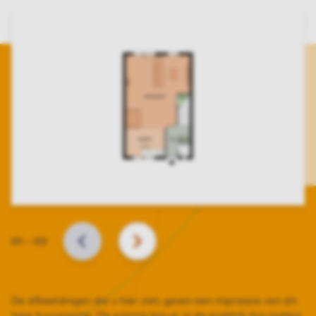
Slide
01
–
03
VORIGE
VOLGENDE
De afbeeldingen die u hier ziet, geven een impressie van dit