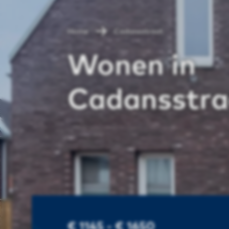
Home
Cadansstraat
Wonen in
Cadansstra
€ 1145 - € 1650