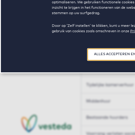
optimaliseren. We gebruiken functionele cookies 
Huren op maat
inzicht te krijgen in het functioneren van de we
stemmen op uw surfgedrag.
Huren op maat
Door op ‘Zelf instellen’ te klikken, kunt u meer
gebruik van cookies zoals omschreven in onze
Pr
Woningdelen
50+
ALLES ACCEPTEREN E
Sleutelberoepen
Tijdelijke kamerverhuur
Middenhuur
Bestaande huurders
Voorrang verlaten soci