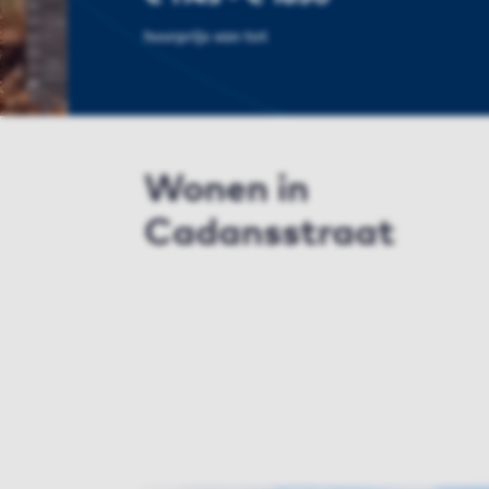
huurprijs van tot
Wonen in
Cadansstraat