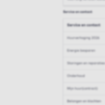
Service en contact
Service en contact
Huurverhoging 2026
Energie besparen
Storingen en reparaties
Onderhoud
Mijn huur(contract)
Belangen en klachten