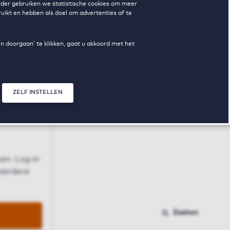
erder gebruiken we statistische cookies om meer
uikt en hebben als doel om advertenties af te
en doorgaan’ te klikken, gaat u akkoord met het
ZELF INSTELLEN
Sluit modal
n
en. Log in
 eerdere
Zoeken