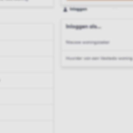
Inloggen
Inloggen als...
Nieuwe woningzoeker
Huurder van een Vesteda woning