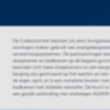
De Cadansstraat bestaat uit semi-bungalow
woningen maken gebruik van energiebesparen
verwarmingssystemen. De patiowoningen bes
slaapkamer en badkamer op de begane grond.
bevinden zich twee slaapkamers en een berg
berging zijn gesitueerd op het westen en het
de eigen oprit, er is een complete keuken me
badkamer met dubbele wastafel. De buurt is ki
een goede verbinding met snelwegen A2/A59.