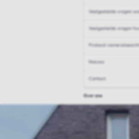
Veelgestelde vragen wo
Veelgestelde vragen hu
Protocol cameratoezich
Nieuws
Contact
Over ons