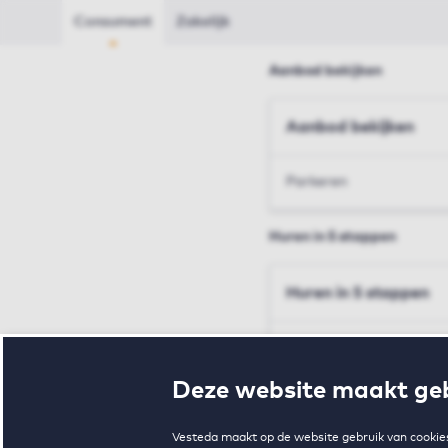
Consument
Zakelijk
Aanbod bekijken
Aanbod bekijken
Parkeren
Huren in 5 stappen
Huren in 5 stappen
Inschrijven en bezichtig
Deze website maakt geb
Voorwaarden en toewij
Vesteda maakt op de website gebruik van cookies