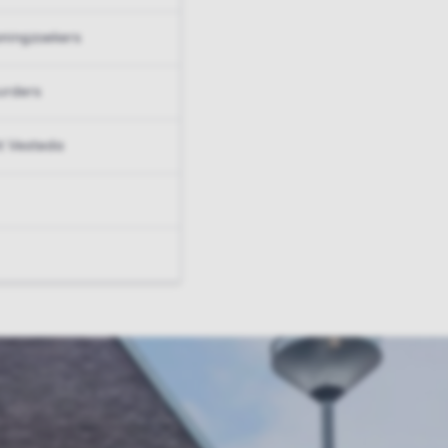
ningzoekers
urders
t Vesteda