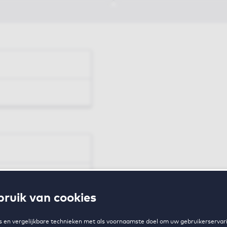
en
ruik van cookies
zing
 en vergelijkbare technieken met als voornaamste doel om uw gebruikerservari