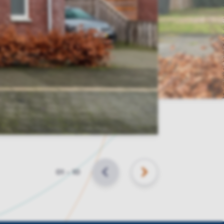
Slide
01
–
10
VORIGE
VOLGENDE