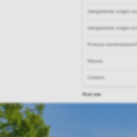
Veelgestelde vragen wo
Veelgestelde vragen hu
Protocol cameratoezich
Nieuws
Contact
Over ons