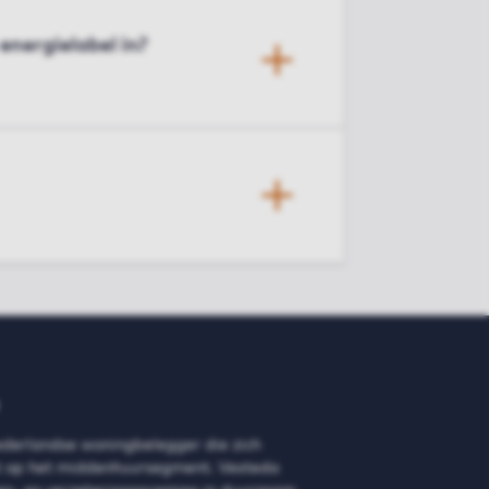
energielabel in?
ederlandse woningbelegger die zich
ht op het middenhuursegment. Vesteda