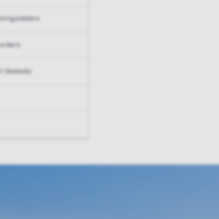
ningzoekers
urders
t Vesteda