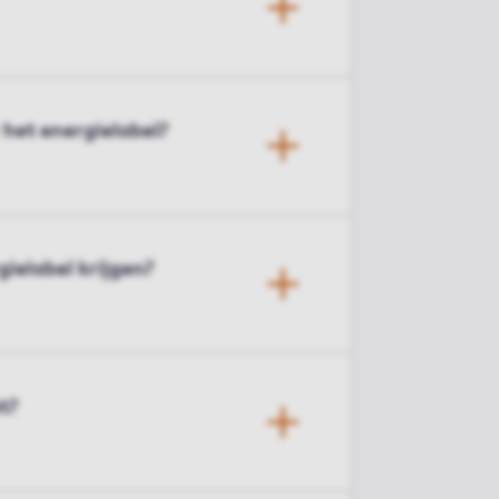
 het energielabel?
elabel krijgen?
t?