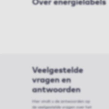
Over energielabels
Veelgestelde
vragen en
antwoorden
Hier vindt u de antwoorden op
de veelgestelde vragen over het