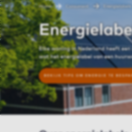
Home
Consument
Energielabels
Energielabe
Elke woning in Nederland heeft een 
wat het energielabel van een huurw
BEKIJK TIPS OM ENERGIE TE BESP