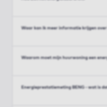
Waar kan ik meer informatie krijgen over
Waarom moet mijn huurwoning een energi
Energieprestatiemeting BENG - wat is da