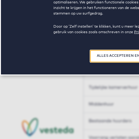
optimaliseren. We gebruiken functionele cookies 
Huren op maat
inzicht te krijgen in het functioneren van de we
stemmen op uw surfgedrag.
Huren op maat
Door op ‘Zelf instellen’ te klikken, kunt u meer
gebruik van cookies zoals omschreven in onze
Pr
Woningdelen
50+
ALLES ACCEPTEREN E
Sleutelberoepen
Tijdelijke kamerverhuur
Middenhuur
Bestaande huurders
Voorrang verlaten soci