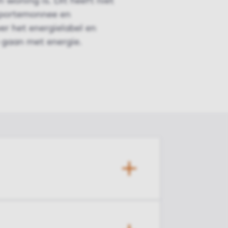
n woning is. Dit heeft niet
w portemonnee en
r het energielabel en
 gaan met energie.