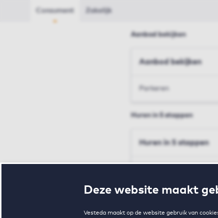
Consument
Zakelijk
Aanbod bekijken
Aanbod bekijken
Parkeren
Huren in 5 stappen
Huren in 5 stappen
Inschrijven en bezichtig
Deze website maakt geb
Voorwaarden en toewij
Vesteda maakt op de website gebruik van cookies