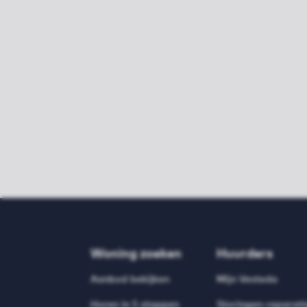
Woning zoeken
Huurders
Aanbod bekijken
Mijn Vesteda
Huren in 5 stappen
Storingen-reparati