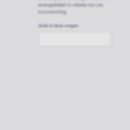
energielabel in relatie tot uw
huurwoning.
Zoek in deze vragen