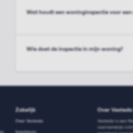
Wat houdt een woninginspectie voor een 
Wie doet de inspectie in mijn woning?
Zakelijk
Over Vesteda
Over Vesteda
Vesteda is een N
voornamelijk ric
es
Investeren