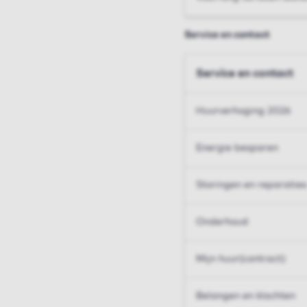
Service en contact
Service en contact
Huurverhoging 2026
Energie besparen
Storingen en reparaties
Onderhoud
Mijn huur(contract)
Belangen en klachten