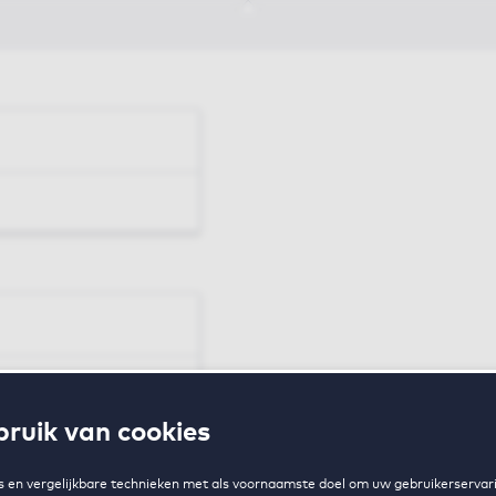
en
ruik van cookies
zing
 en vergelijkbare technieken met als voornaamste doel om uw gebruikerservari