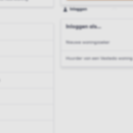
Inloggen
Inloggen als...
Nieuwe woningzoeker
Huurder van een Vesteda woning