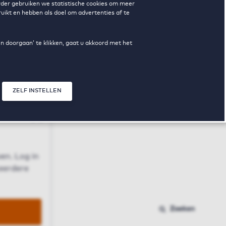
erder gebruiken we statistische cookies om meer
uikt en hebben als doel om advertenties af te
en doorgaan’ te klikken, gaat u akkoord met het
ZELF INSTELLEN
Sluit modal
n
en. Log in
 eerdere
Zoeken