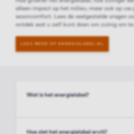
Hoe groener het energielabel, hoe zuiniger ee
alleen impact op het milieu, maar ook op u
wooncomfort. Lees de veelgestelde vragen ove
ontdek wat u zelf kunt doen om zuinig om te
LEES MEER OP ENERGIELABEL.NL
Wat is het energielabel?
Hoe ziet het energielabel eruit?