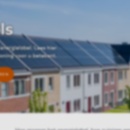
ls
energielabel. Lees hier
oning voor u betekent.
AREN