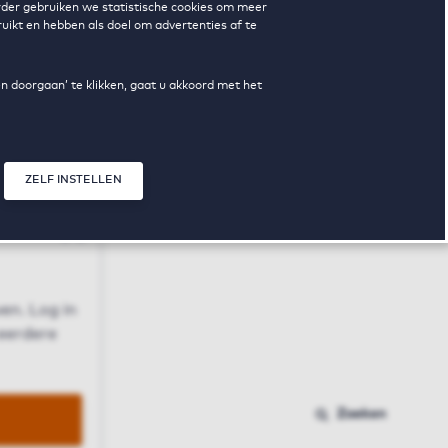
erder gebruiken we statistische cookies om meer
uikt en hebben als doel om advertenties af te
en doorgaan’ te klikken, gaat u akkoord met het
ZELF INSTELLEN
Sluit modal
n
en. Log in
 eerdere
Zoeken