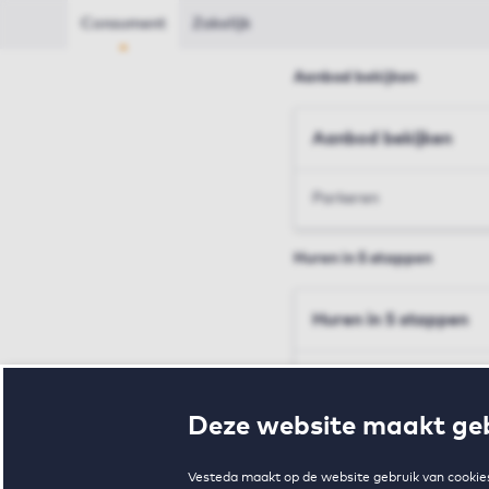
Consument
Zakelijk
Aanbod bekijken
Aanbod bekijken
Parkeren
Huren in 5 stappen
Huren in 5 stappen
Inschrijven en bezichtig
Deze website maakt geb
Voorwaarden en toewij
Vesteda maakt op de website gebruik van cookies