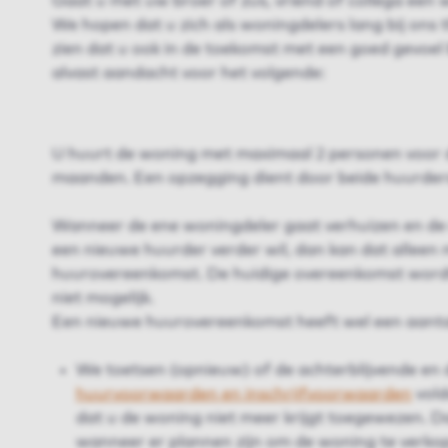
Gaat u met uw broer of zus, vriend of collega een 
We hopen dat u zich als woningdelers lang bij ons
zien dat u ook in de toekomst met een goed gevoel 
alvast aandacht voor het volgende:
U huurt de woning met maximaal 2 personen voor 
maanden. Een opzegging dient door beide huurder
Wanneer de ene woningdeler gaat verhuizen en de
een nieuwe huurder verder wil, dan kan dat alleen
huurovereenkomst. De huidige overeenkomst wordt
niet mogelijk.
Een nieuwe huurovereenkomst heeft wel een aanta
We toetsen (opnieuw) of de achterblijvende en
huurvoorwaarden en inschrijfvoorwaarden
vold
dat u de woning niet meer krijgt toegewezen. Da
wanneer er plannen zijn om de woning te verko