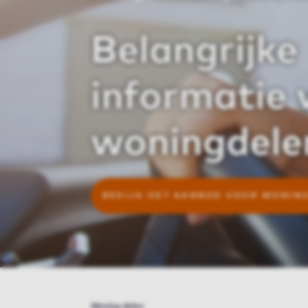
Belangrijke
informatie 
woningdele
BEKIJK HET AANBOD VOOR WONIN
Woning delen