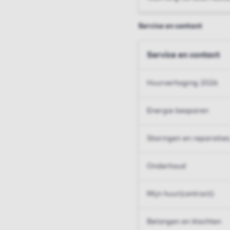
Service en contact
Service en contact
Huurverhoging 2026
Energie besparen
Storingen en reparaties
Onderhoud
Mijn huur(contract)
Belangen en klachten