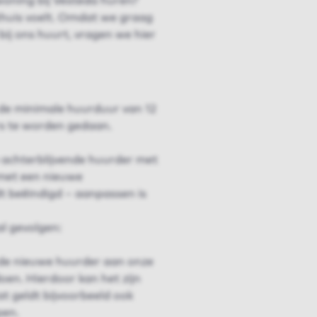
woning bij Vesteda huren?
 thuis voelt. Omdat we graag
bij ons huurt, vragen we hier
de minimale huurduur van 12
s te worden gedaan.
 achterblijvende huurder met
 met een nieuwe
 beëindigd – aanpassen is
l gevolgen:
 de nieuwe huurder aan onze
oen. Hierdoor kan het zijn
t geldt bijvoorbeeld ook
pen.