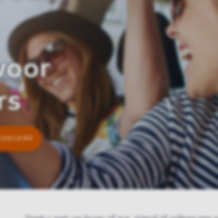
voor
rs
GDELERS