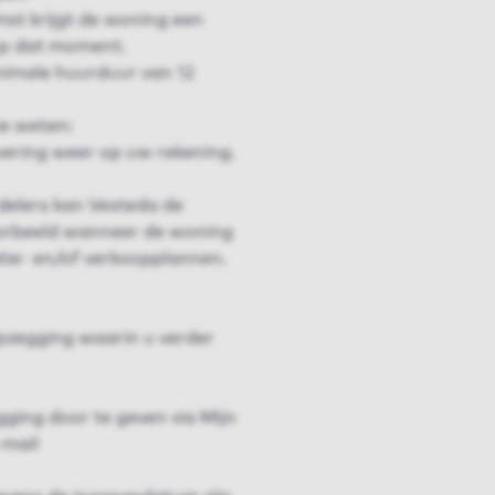
st krijgt de woning een
 op dat moment.
imale huurduur van 12
e weten:
evering weer op uw rekening.
delers kan Vesteda de
orbeeld wanneer de woning
ie- en/of verkoopplannen.
pzegging waarin u verder
ging door te geven via Mijn
-mail