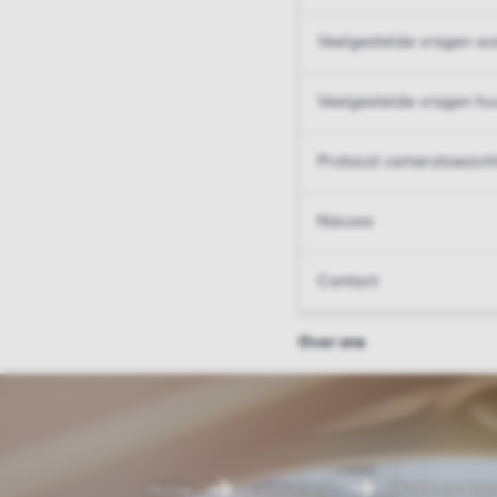
Veelgestelde vragen wo
Veelgestelde vragen hu
Protocol cameratoezich
Nieuws
Contact
Over ons
Home
Consument
Huren op maa