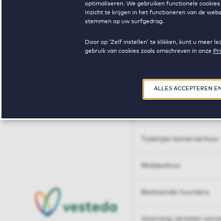
optimaliseren. We gebruiken functionele cookies 
Huren op maat
inzicht te krijgen in het functioneren van de we
stemmen op uw surfgedrag.
Huren op maat
Door op ‘Zelf instellen’ te klikken, kunt u meer
gebruik van cookies zoals omschreven in onze
Pr
Woningdelen
50+
ALLES ACCEPTEREN E
Sleutelberoepen
Tijdelijke kamerverhuur
Middenhuur
Bestaande huurders
Voorrang verlaten soci