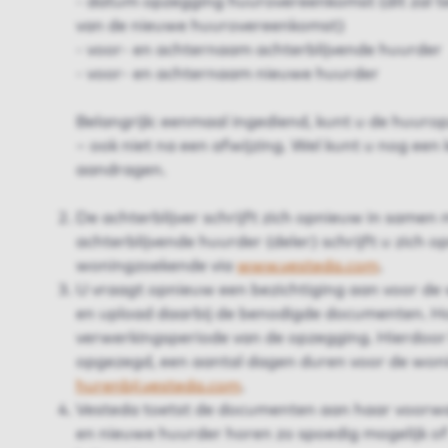
- datum opzegging huurovereenkomst (dit zal t
van de nieuwe huurovereenkomst)
- voor- en achternaam achterblijvende huurder
- voor- en achternaam nieuwe huurder
Belangrijk: eenmaal ingediend, kunt u de huuro
– ook niet na een afwijzing. Wel kunt u nog een
aandragen.
De achterblijver schrijft zich opnieuw in samen 
achterblijvende huurder (deler) schrijft u zich o
woningzoekende via
www.vesteda.com
.
U vraagt opnieuw een bezichtiging aan voor de
en upload daarbij de benodigde documenten. H
verwerkingsperiode van de opzegging. Hierdoor 
opgezegd, een aantal dagen duren voor de wonin
hurenbij.vesteda.com
.
Vesteda toetst de documenten aan haar voorwa
en nieuwe huurder horen zo spoedig mogelijk of