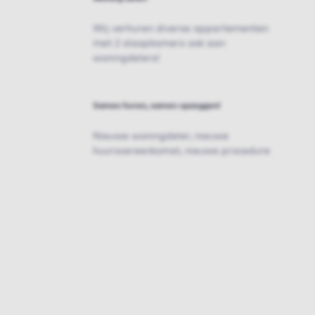
Wij verhuren diverse appartementen
met 2 slaapkamers ook aan
woningdelers!
Samen huren, samen opzeggen!
Nieuwe woningdeler, nieuwe
huurovereenkomst, nieuwe procedure