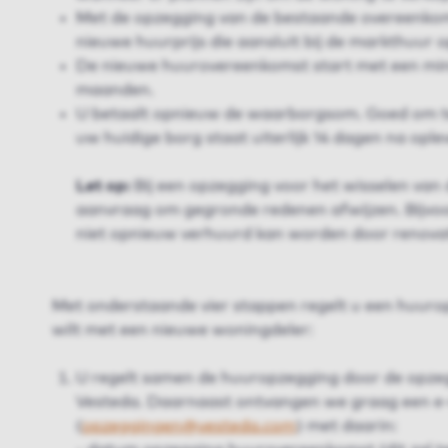
Met de opzegging van de bestaande overeenkom
nieuwe huurprijs die aansluit bij de markthuur
De nieuwe huurovereenkomst start met een min
maanden.
U betaalt opnieuw de waarborgsom. Goed om t
uw huidige borg staat uiterlijk 14 dagen na opl
Let op:
Bij een opzegging voor het wisselen van 
aanvraag om gegronde redenen afwijzen. Bijvo
niet opnieuw verhuurd kan worden door renovat
Met onderstaande vier stappen regelt u een huuro
wilt met een nieuwe woningdeler:
U regelt samen de huuropzegging door de opzeg
Vesteda. Daarnaast ontvangen we graag een e
(
opzeggingen@vesteda.com
) met daarin: