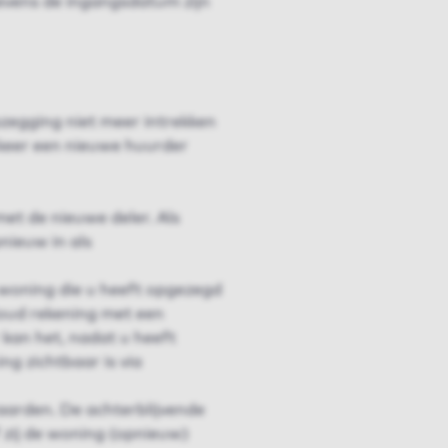
evens de ingangsdatum zijn
pzegging niet meer intrekken
 keer een nieuwe huurder
met de nieuwe deler. Als
pnieuw in als
 woning die u heeft opgezegd
oud rekening met een
kan het, nadat u heeft
g zichtbaar is via
arden. De achterblijvende
 zij de woning (opnieuw)