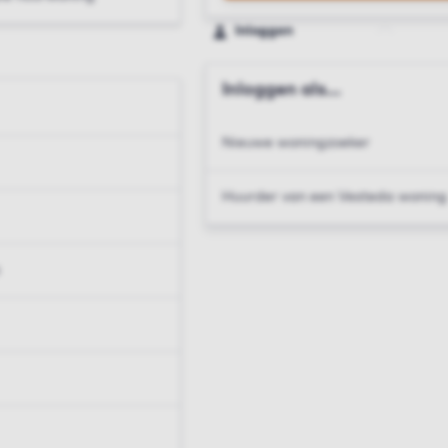
Inloggen
Inloggen als...
Nieuwe woningzoeker
Huurder van een Vesteda woning