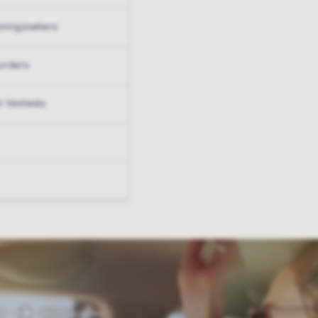
ningzoekers
urders
t Vesteda
t
Woningdelen