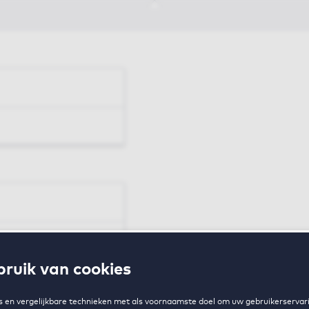
en
ruik van cookies
zing
 en vergelijkbare technieken met als voornaamste doel om uw gebruikerservari