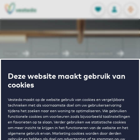
OPEN
0
Opgeslagen p
NL
EN
FAVORIETEN
INLOGGEN
Home
Consument
Service en contact
Energie besparen
Energiebesparingstips
Deze website maakt gebruik van
Keuken
cookies
Keuken
Vesteda maakt op de website gebruik van cookies en vergelijkbare
technieken met als voornaamste doel om uw gebruikerservaring
tijdens het zoeken naar een woning te optimaliseren. We gebruiken
functionele cookies om voorkeuren zoals bijvoorbeeld taalinstellingen
en favorieten op te slaan. Verder gebruiken we statistische cookies
om meer inzicht te krijgen in het functioneren van de website en het
algemene gebruik ervan. Marketing cookies worden door derden
gebruikt en hebben als doel om advertenties af te stemmen op uw