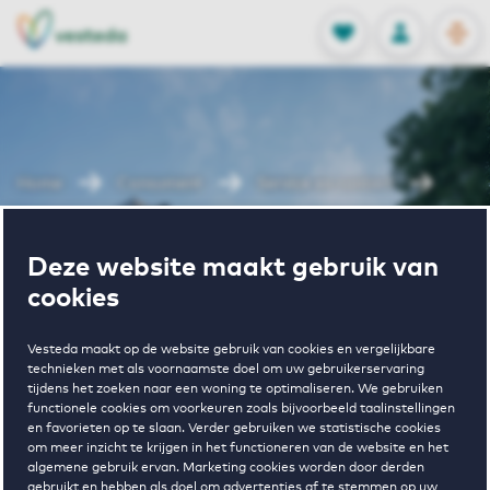
OPEN
0
Opgeslagen p
NL
EN
FAVORIETEN
INLOGGEN
Home
Consument
Service en contact
Nieuws
Deze website maakt gebruik van
Vesteda in het
cookies
nieuws
Vesteda maakt op de website gebruik van cookies en vergelijkbare
technieken met als voornaamste doel om uw gebruikerservaring
tijdens het zoeken naar een woning te optimaliseren. We gebruiken
functionele cookies om voorkeuren zoals bijvoorbeeld taalinstellingen
en favorieten op te slaan. Verder gebruiken we statistische cookies
om meer inzicht te krijgen in het functioneren van de website en het
algemene gebruik ervan. Marketing cookies worden door derden
gebruikt en hebben als doel om advertenties af te stemmen op uw