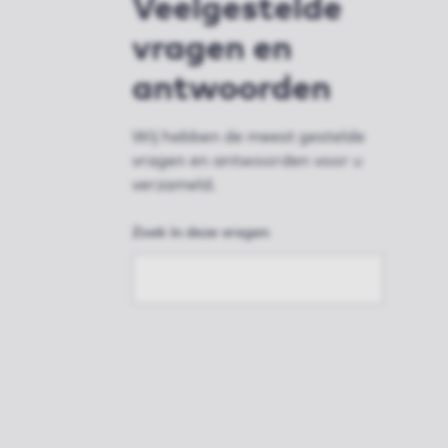
Veelgestelde
vragen en
antwoorden
Wij hebben de meest gestelde
vragen en antwoorden voor u
verzameld.
Zoek in deze vragen