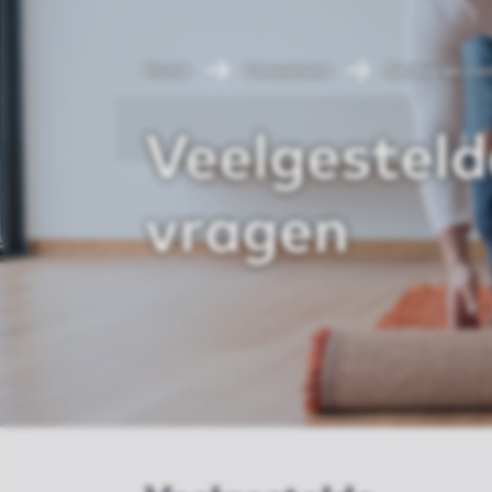
Home
Consument
Service en co
Veelgesteld
vragen