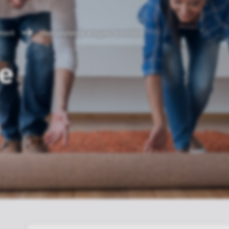
ntact
Veelgestelde vragen huurders
e