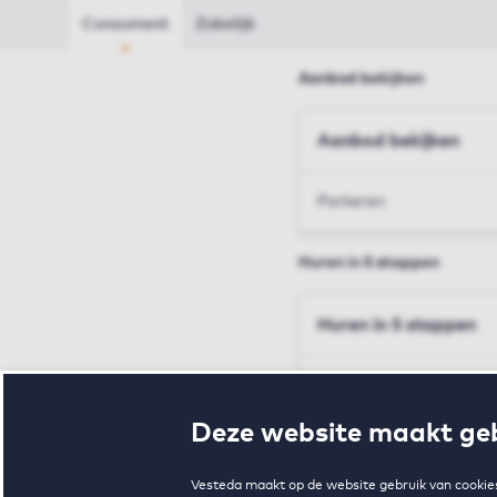
Consument
Zakelijk
Aanbod bekijken
Aanbod bekijken
Parkeren
Huren in 5 stappen
Huren in 5 stappen
Inschrijven en bezichtig
Deze website maakt geb
Voorwaarden en toewij
Vesteda maakt op de website gebruik van cookies