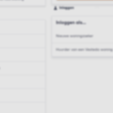
Inloggen
Inloggen als...
Nieuwe woningzoeker
Huurder van een Vesteda woning