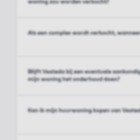
woning zou worden verkocht?
Als een complex wordt verkocht, wanneer
Blijft Vesteda bij een eventuele aankond
mijn woning het onderhoud doen?
Kan ik mijn huurwoning kopen van Veste