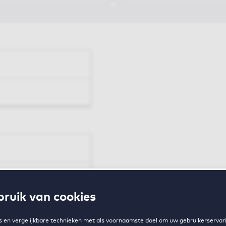
en
ruik van cookies
zing
 en vergelijkbare technieken met als voornaamste doel om uw gebruikerservari