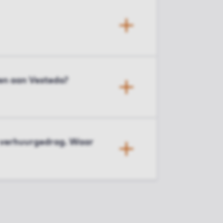
en aan Vesteda?
 verhuurgedrag. Waar