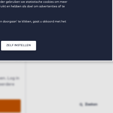
erder gebruiken we statistische cookies om meer
uikt en hebben als doel om advertenties af te
en doorgaan’ te klikken, gaat u akkoord met het
ZELF INSTELLEN
Sluit modal
n
en. Log in
 eerdere
Zoeken