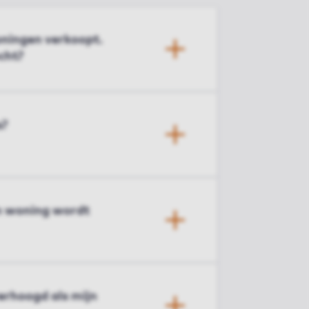
woningen verkoopt.
cht?
s?
jn woning wordt
erhoogd als mijn