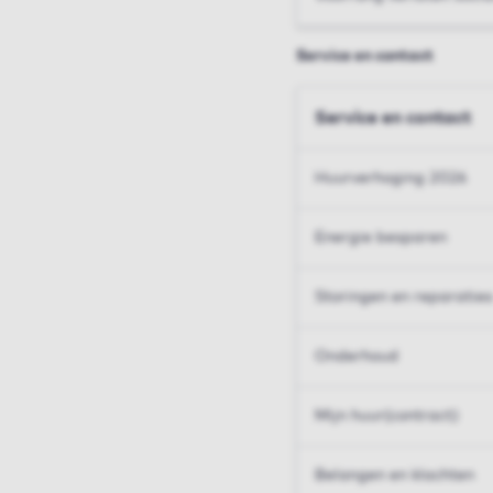
Service en contact
Service en contact
Huurverhoging 2026
Energie besparen
Storingen en reparaties
Onderhoud
Mijn huur(contract)
Belangen en klachten