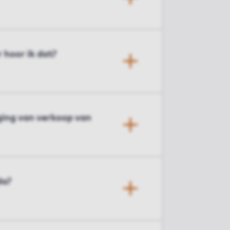
 hoor ik dat?
iging van verkoop van
da?