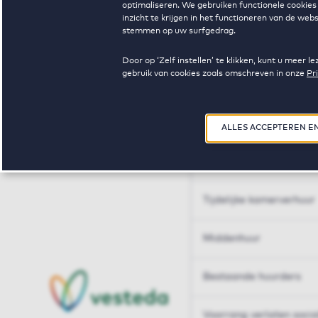
optimaliseren. We gebruiken functionele cookies 
Huren op maat
inzicht te krijgen in het functioneren van de we
stemmen op uw surfgedrag.
Huren op maat
Door op ‘Zelf instellen’ te klikken, kunt u meer
gebruik van cookies zoals omschreven in onze
Pr
Woningdelen
50+
ALLES ACCEPTEREN E
Sleutelberoepen
Tijdelijke kamerverhuur
Middenhuur
Bestaande huurders
Voorrang verlaten soci