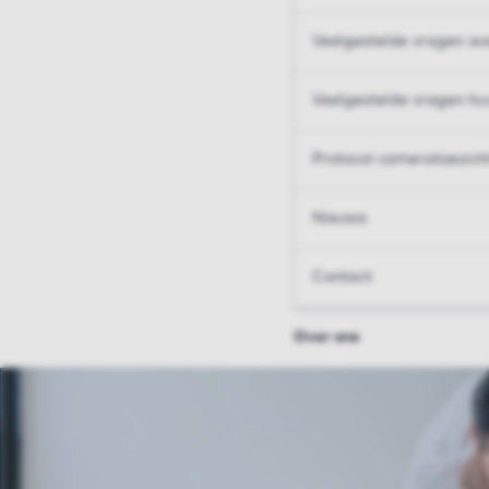
Veelgestelde vragen wo
Veelgestelde vragen hu
Protocol cameratoezich
Nieuws
Contact
Over ons