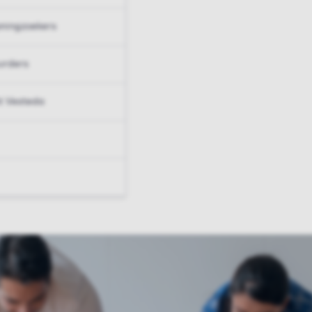
ningzoekers
urders
t Vesteda