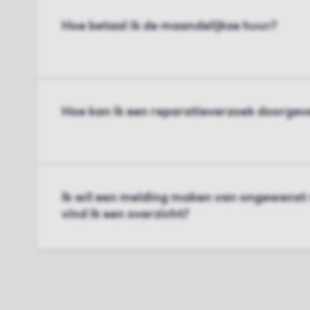
Hoe betaal ik de maandelijkse huur?
Hoe kan ik een reparatieverzoek doorgev
Ik wil een melding maken van ongewenst
vind ik een overzicht?