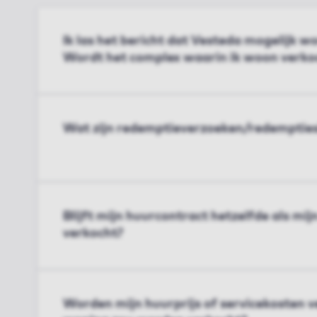
Ik las het bericht dat Vesteda mogelijk 
Wordt het complex waarin ik woon verko
Wat zijn redemptieverzoeken/redemptie
Blijft mijn huurcontract hetzelfde als mi
verkocht?
Worden mijn huurprijs of servicekosten v