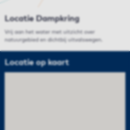
Locatie Dampkring
Vrij aan het water met uitzicht over
natuurgebied en dichtbij uitvalswegen.
Locatie op kaart