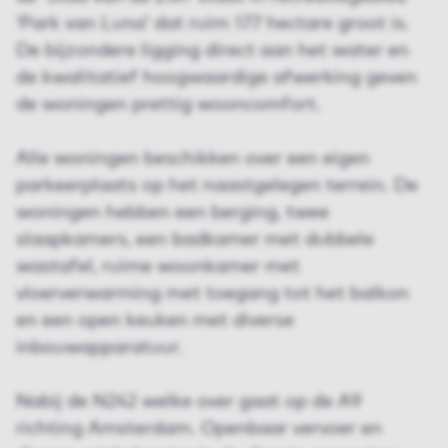
‘Park van Luna’ dat ruim 177 hectare groot is.
De bijzondere ligging direct aan het water en
de kwalitatief hoogwaardige afwerking geven
de woningen prettig wooncomfort.
Alle woningen beschikken over een eigen
parkeerplaats op het naastgelegen terrein. De
woningen hebben een berging, twee
slaapkamers, een badkamer met dubbele
wastafel, ruime woonkamer met
vloerverwarming met toegang tot het balkon
en een open keuken met diverse
inbouwapparatuur.
Nabij de N242 welke over gaat op de A9
richting Amsterdam. Openbaar vervoer en