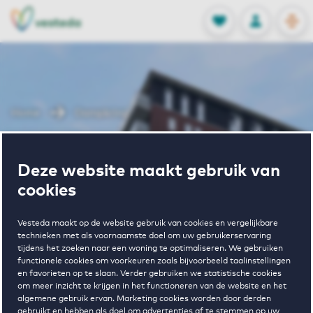
OPEN
0
Opgeslagen p
NL
EN
FAVORIETEN
INLOGGEN
Home
Dampkring
Wonen in
Deze website maakt gebruik van
cookies
Dampkring
Vesteda maakt op de website gebruik van cookies en vergelijkbare
technieken met als voornaamste doel om uw gebruikerservaring
tijdens het zoeken naar een woning te optimaliseren. We gebruiken
functionele cookies om voorkeuren zoals bijvoorbeeld taalinstellingen
en favorieten op te slaan. Verder gebruiken we statistische cookies
om meer inzicht te krijgen in het functioneren van de website en het
algemene gebruik ervan. Marketing cookies worden door derden
€ 1375 - € 1525
gebruikt en hebben als doel om advertenties af te stemmen op uw