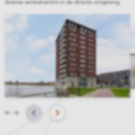
diverse winkelcentra in de directe omgeving.
Slide
01
–
12
VORIGE
VOLGENDE