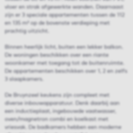
vloer en strak afgewerkte wanden. Daarnaast
zijn er 3 speciale appartementen tussen de 112
en 135 m² op de bovenste verdieping met
prachtig uitzicht.
Binnen heerlijk licht, buiten een lekker balkon.
De woningen beschikken over een riante
woonkamer met toegang tot de buitenruimte.
De appartementen beschikken over 1, 2 en zelfs
3 slaapkamers.
De Bruynzeel keukens zijn compleet met
diverse inbouwapparatuur. Denk daarbij aan
een inductieplaat, ingebouwde vaatwasser,
oven/magnetron combi en koelkast met
vriesvak. De badkamers hebben een moderne