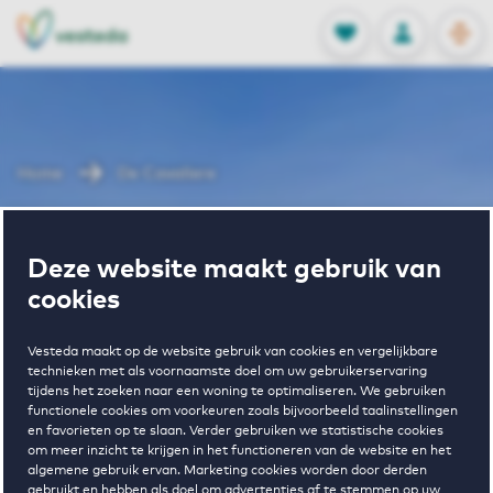
OPEN
0
Opgeslagen p
NL
EN
FAVORIETEN
INLOGGEN
Home
De Cavaliere
Wonen in De
Deze website maakt gebruik van
cookies
Cavaliere
Vesteda maakt op de website gebruik van cookies en vergelijkbare
technieken met als voornaamste doel om uw gebruikerservaring
tijdens het zoeken naar een woning te optimaliseren. We gebruiken
functionele cookies om voorkeuren zoals bijvoorbeeld taalinstellingen
en favorieten op te slaan. Verder gebruiken we statistische cookies
om meer inzicht te krijgen in het functioneren van de website en het
algemene gebruik ervan. Marketing cookies worden door derden
1
€ 1116 - € 1880
gebruikt en hebben als doel om advertenties af te stemmen op uw