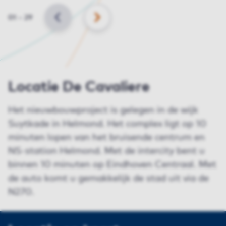
Slide
01
–
29
VORIGE
VOLGENDE
Locatie De Cavaliere
Het nieuwbouwproject is gelegen in de wijk
Suytkade in Helmond. Het complex ligt op 10
minuten lopen van het bruisende centrum en
NS-station Helmond. Met de intercity bent u
binnen 10 minuten op Eindhoven Centraal. Met
de auto komt u gemakkelijk de stad uit via de
N270.