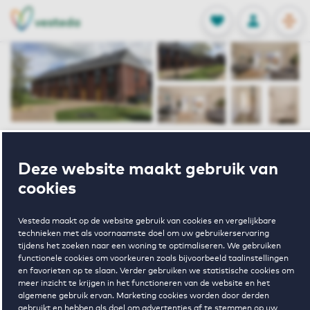
OPEN
0
Opgeslagen p
NL
EN
FAVORIETEN
INLOGGEN
Home
De Draai
Deze website maakt gebruik van
Dotterbloem Erf 11 Heerhugowaard
cookies
Verhuurd onder voorbehoud
Vesteda maakt op de website gebruik van cookies en vergelijkbare
technieken met als voornaamste doel om uw gebruikerservaring
Dotterbloem
tijdens het zoeken naar een woning te optimaliseren. We gebruiken
functionele cookies om voorkeuren zoals bijvoorbeeld taalinstellingen
en favorieten op te slaan. Verder gebruiken we statistische cookies om
Erf 11
meer inzicht te krijgen in het functioneren van de website en het
algemene gebruik ervan. Marketing cookies worden door derden
gebruikt en hebben als doel om advertenties af te stemmen op uw