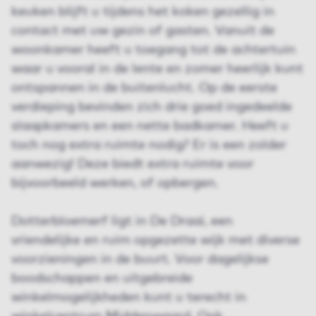
keuken blijft u tijdens het koken gezellig in
contact met uw gezin of gasten. Vanuit de
woonkamer heeft u toegang tot de achtertuin
waar u vooral in de lente en zomer heerlijk kunt
ontspannen in de buitenlucht. Op de eerste
verdieping bevinden zich drie goed ingedeelde
slaapkamers en een nette badkamer. Heeft u
toch nog extra ruimte nodig? Er is een zolder
aanwezig! Deze biedt extra ruimte voor
bijvoorbeeld werken, of opbergen.
Dotterbloemerf ligt in De Draai, een
vriendelijke en ruim opgezette wijk met diverse
voorzieningen in de buurt. Voor dagelijkse
boodschappen en uitgebreide
winkelmogelijkheden kunt u terecht in