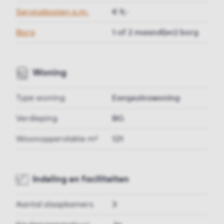
Servicekosten p.m.
€ 9,-
Borg
1 of 2 maand(en) borg
Woning
Type woning
Eengezinswoning
Verdieping
BG
Woonoppervlakte m²
121
Indeling en faciliteiten
Aantal slaapkamers
3