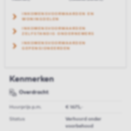
INKOMENSVOORWAARDEN EN
WONINGDELEN
INKOMENSVOORWAARDEN
ZELFSTANDIG ONDERNEMERS
INKOMENSVOORWAARDEN
GEPENSIONEERDEN
Kenmerken
Overdracht
Huurprijs p.m.
€ 1675,-
Status
Verhuurd onder
voorbehoud