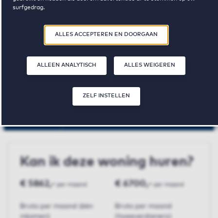
surfgedrag.
Heerhugowaar
Door op ‘Zelf instellen’ te klikken, kunt u meer lezen over onze cookies
ALLES ACCEPTEREN EN DOORGAAN
en uw voorkeuren aanpassen. Door op ‘Alles accepteren en doorgaan’
te klikken, gaat u akkoord met het gebruik van cookies zoals
De Draai
omschreven in onze
Privacy- en Cookieverklaring
.
ALLEEN ANALYTISCH
ALLES WEIGEREN
€ 1675,-
3
121 m²
ZELF INSTELLEN
huurprijs p.m.
slaapkamer(s)
oppervlakte
Kan ik deze woning huren?
€ 5862,-
€ 6700,-
per maand
per maand
Bruto per maand (één
Bruto per maand
inkomen)
(tweeverdieners)