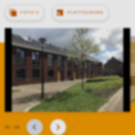
FOTO'S
PLATTEGROND
Slide
01
–
23
VORIGE
VOLGENDE