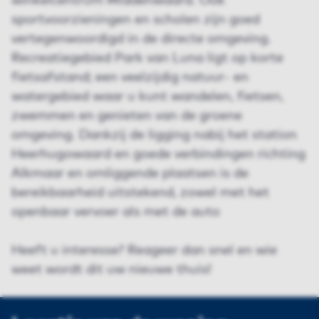
winkelcentrum Middenwaard. Ook
sportvoorzieningen en scholen zijn goed
vertegenwoordigd in de directe omgeving.
Recreatiegebied Park van Luna ligt op korte
fietsafstand; een veelzijdig natuur- en
watergebied waar u kunt wandelen, fietsen,
zwemmen en genieten van de groene
omgeving. Dankzij de ligging nabij het station
Heerhugowaard en goede verbindingen richting
Alkmaar en omliggende plaatsen is de
bereikbaarheid uitstekend, zowel met het
openbaar vervoer als met de auto
Heeft u interesse? Reageer dan snel en wie
weet wordt dit uw nieuwe thuis!