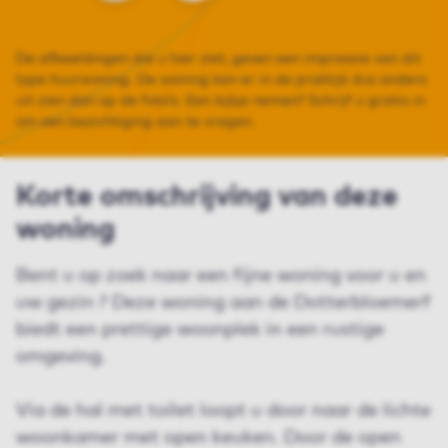
De afbeeldingen die u hier ziet, geven een impressie van dit
type huurwoning. De woning kan er in de praktijk dus anders
uit zien dan op de foto’s. Een kijkje nemen? Schrijf u gratis in
om een bezichtiging aan te vragen.
Korte omschrijving van deze
woning
Bent u op zoek naar een fijne woning voor u en
uw gezin ? Deze woning aan de Dotterbloemerf
biedt een prettige woonplek in een rustige
omgeving.
Via de hal met toilet loopt u door naar de lichte
woonkamer met open keuken. Door de open