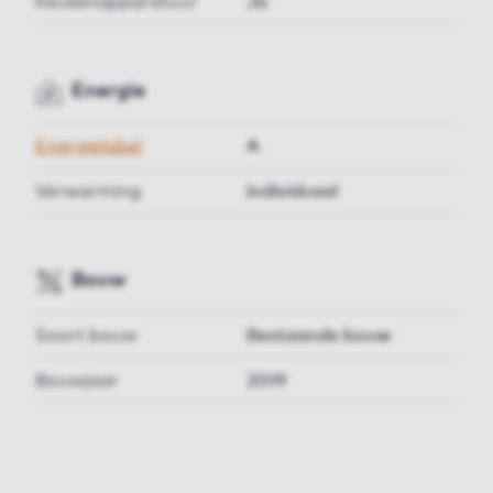
Keukenapparatuur
Ja
Energie
Energielabel
A
Verwarming
individueel
Bouw
Soort bouw
Bestaande bouw
Bouwjaar
2019