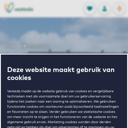
OPEN
0
Opgeslagen p
NL
EN
FAVORIETEN
INLOGGEN
Home
De Lanen
Wonen in De
Deze website maakt gebruik van
cookies
Lanen
Vesteda maakt op de website gebruik van cookies en vergelijkbare
technieken met als voornaamste doel om uw gebruikerservaring
tijdens het zoeken naar een woning te optimaliseren. We gebruiken
functionele cookies om voorkeuren zoals bijvoorbeeld taalinstellingen
en favorieten op te slaan. Verder gebruiken we statistische cookies
om meer inzicht te krijgen in het functioneren van de website en het
algemene gebruik ervan. Marketing cookies worden door derden
€ 1749 - € 1882
gebruikt en hebben als doel om advertenties af te stemmen op uw