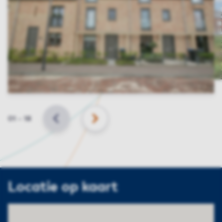
Slide
01
–
18
VORIGE
VOLGENDE
Locatie op kaart