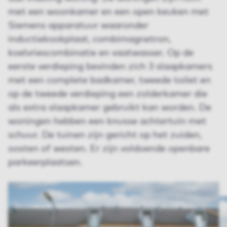
met een woonkamer en een open keuken met
Siemens apparatuur waaronder
inductiekookplaat, combimagnetron,
koelvriescombinatie en vaatwasser. Op de
eerste verdieping bevinden zich 3 slaapkamers
met een complete badkamer, tweede toilet en
op de tweede verdieping een zolderkamer die
als extra slaapkamer gebruikt kan worden. De
woningen hebben een knusse achtertuin met
schuur. De tuinen zijn gericht op het zuiden,
oosten of westen. Er zijn voldoende openbare
parkeerplaatsen.