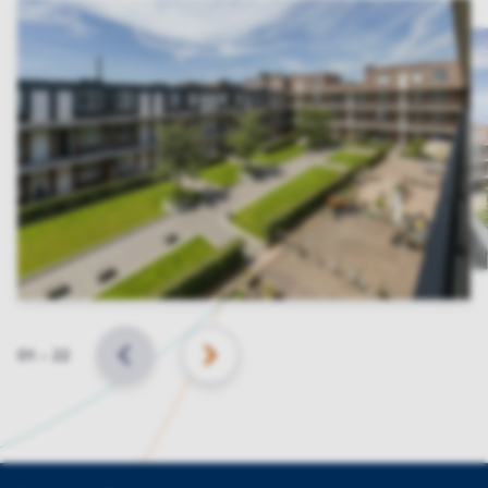
Slide
01
–
22
VORIGE
VOLGENDE