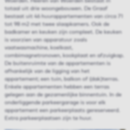
Woerden. Heeren van Woerden bestaat in
totaal uit drie woongebouwen. De Graaf
bestaat uit 46 huurappartementen van circa 71
tot 98 m2 met twee slaapkamers. Ook de
badkamer en keuken zijn compleet. De keuken
is voorzien van apparatuur zoals
vaatwasmachine, koelkast,
combimagnetronoven, kookplaat en afzuigkap.
De buitenruimte van de appartementen is
afhankelijk van de ligging van het
appartement; een tuin, balkon of (dak)terras.
Enkele appartementen hebben een terras
gelegen aan de gezamenlijke binnentuin. In de
onderliggende parkeergarage is voor elk
appartement een parkeerplaats gereserveerd.
Extra parkeerplaatsen zijn te huur.