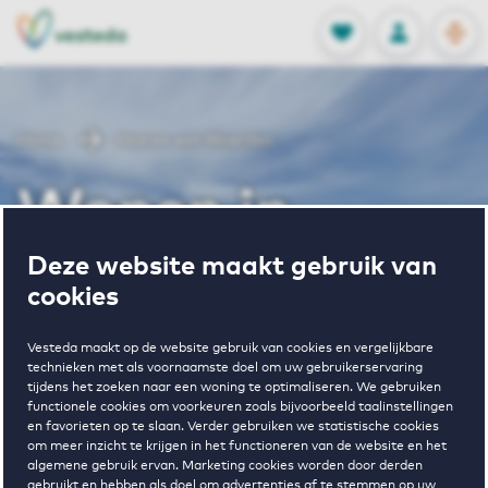
OPEN
0
Opgeslagen p
NL
EN
FAVORIETEN
INLOGGEN
Home
Heeren van Woerden
Wonen in
Deze website maakt gebruik van
Heeren van
cookies
Woerden
Vesteda maakt op de website gebruik van cookies en vergelijkbare
technieken met als voornaamste doel om uw gebruikerservaring
tijdens het zoeken naar een woning te optimaliseren. We gebruiken
functionele cookies om voorkeuren zoals bijvoorbeeld taalinstellingen
en favorieten op te slaan. Verder gebruiken we statistische cookies
Regelmatig beschikbaar
om meer inzicht te krijgen in het functioneren van de website en het
algemene gebruik ervan. Marketing cookies worden door derden
gebruikt en hebben als doel om advertenties af te stemmen op uw