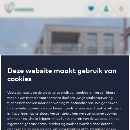
OPEN
0
Opgeslagen p
NL
EN
FAVORIETEN
INLOGGEN
Home
Huurwoning Utrecht
De Belvedere 4
Wonen in De
Deze website maakt gebruik van
cookies
Belvedere 4
Vesteda maakt op de website gebruik van cookies en vergelijkbare
technieken met als voornaamste doel om uw gebruikerservaring
tijdens het zoeken naar een woning te optimaliseren. We gebruiken
Regelmatig beschikbaar
functionele cookies om voorkeuren zoals bijvoorbeeld taalinstellingen
en favorieten op te slaan. Verder gebruiken we statistische cookies
om meer inzicht te krijgen in het functioneren van de website en het
algemene gebruik ervan. Marketing cookies worden door derden
gebruikt en hebben als doel om advertenties af te stemmen op uw