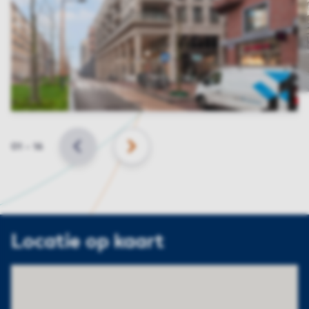
Slide
01
–
16
VORIGE
VOLGENDE
Locatie op kaart