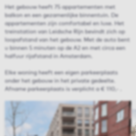
Het gebouw heeft 75 appartementen met
balkon en een gezamenlijke binnentuin. De
appartementen zijn comfortabel en luxe. Het
treinstation van Leidsche Rijn bevindt zich op
loopafstand van het gebouw. Met de auto bent
u binnen 5 minuten op de A2 en met circa een
halfuur rijafstand in Amsterdam.
Elke woning heeft een eigen parkeerplaats
onder het gebouw in het private gedeelte.
Afname parkeerplaats is verplicht a € 110,- .