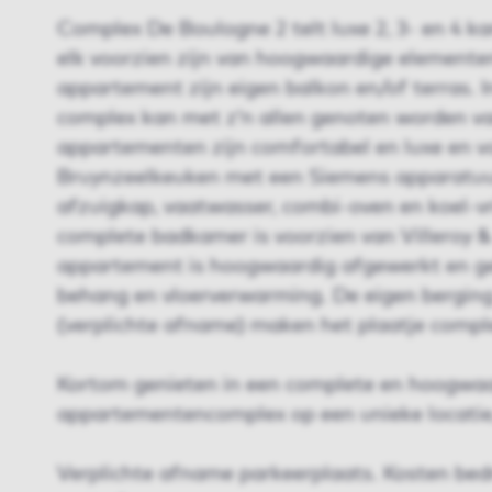
Complex De Boulogne 2 telt luxe 2, 3- en 4 
elk voorzien zijn van hoogwaardige elementen
appartement zijn eigen balkon en/of terras. 
complex kan met z’n allen genoten worden van
appartementen zijn comfortabel en luxe en v
Bruynzeelkeuken met een Siemens apparatuur
afzuigkap, vaatwasser, combi-oven en koel-v
complete badkamer is voorzien van Villeroy &
appartement is hoogwaardig afgewerkt en ge
behang en vloerverwarming. De eigen berging
(verplichte afname) maken het plaatje compl
Kortom genieten in een complete en hoogwa
appartementencomplex op een unieke locatie
Verplichte afname parkeerplaats. Kosten bed