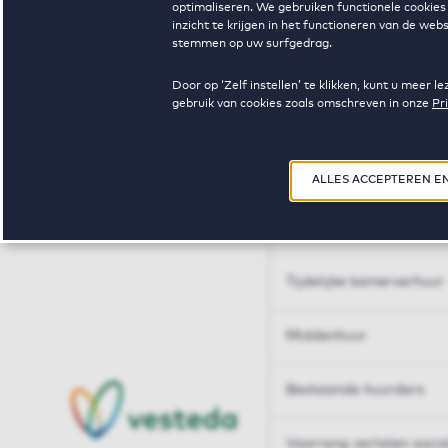
optimaliseren. We gebruiken functionele cookies 
Huren op maat
inzicht te krijgen in het functioneren van de we
stemmen op uw surfgedrag.
Huren op maat
Door op ‘Zelf instellen’ te klikken, kunt u meer
gebruik van cookies zoals omschreven in onze
Pr
Woningdelen
50+
ALLES ACCEPTEREN E
Sleutelberoepen
Tijdelijke kamerverhuur
Middenhuur
Bestaande huurders
Voorrang verlaten soci