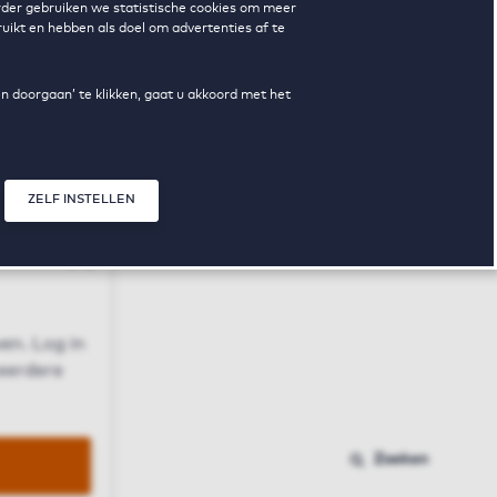
erder gebruiken we statistische cookies om meer
uikt en hebben als doel om advertenties af te
en doorgaan’ te klikken, gaat u akkoord met het
ZELF INSTELLEN
Sluit modal
n
en. Log in
 eerdere
Zoeken