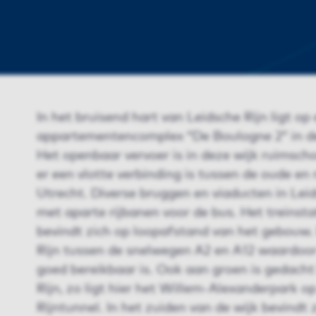
In het bruisend hart van Leidsche Rijn ligt op
appartementencomplex “De Boulogne 2” in de
Het openbaar vervoer is in deze wijk ruimsc
er een vlotte verbinding is tussen de oude e
Utrecht. Diverse bruggen en viaducten in Lei
met aparte rijbanen voor de bus. Het treinsta
bevindt zich op loopafstand van het gebouw.
Rijn tussen de snelwegen A2 en A12 waardoo
goed bereikbaar is. Ook aan groen is gedacht
Rijn, zo ligt hier het Willem-Alexanderpark o
Rijntunnel. In het zuiden van de wijk bevindt 