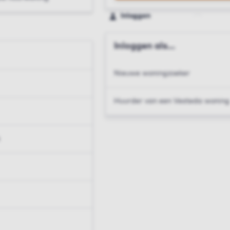
Inloggen
Inloggen als...
Nieuwe woningzoeker
Huurder van een Vesteda woning