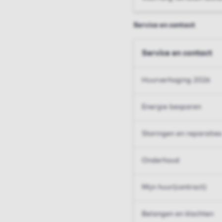
Service en contact
Service en contact
Huurverhoging 2026
Energie besparen
Storingen en reparaties
Onderhoud
Mijn huur(contract)
Belangen en klachten