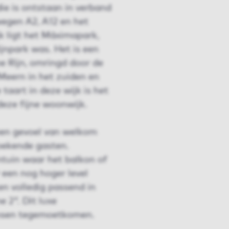
die is ontstaan in verband
egen A2, A12 en het
k ligt het Máximapark,
jnpark was. Het is een
e Rijn, omringd door de
 Meern in het zuiden en
taart in deze wijk is het
eze fijne woonwijk.
 een gevoel van welkom
oekende gasten.
ntuin waar het balkon of
 een nog hoger level
en volledig passend in
 2". Dit luxe
nsen tegemoetkomen.