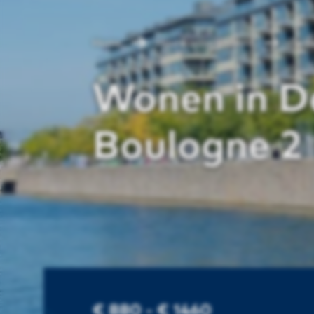
Home
Huurwoning Utrecht
De B
Wonen in D
Boulogne 2
€ 880 - € 1460