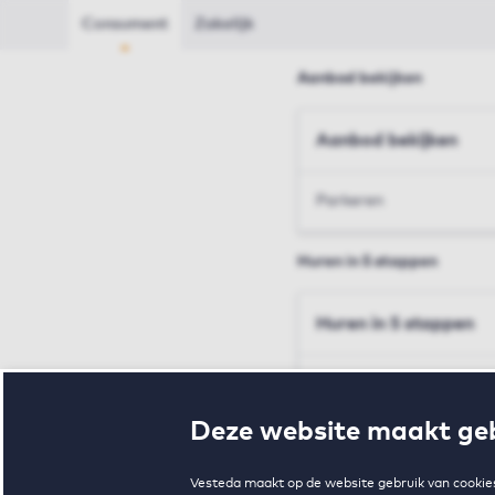
Consument
Zakelijk
Aanbod bekijken
Aanbod bekijken
Parkeren
Huren in 5 stappen
Huren in 5 stappen
Inschrijven en bezichtig
Deze website maakt geb
Voorwaarden en toewij
Vesteda maakt op de website gebruik van cookies