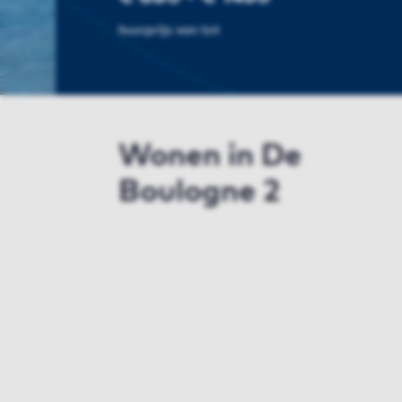
huurprijs van tot
Wonen in De
Boulogne 2