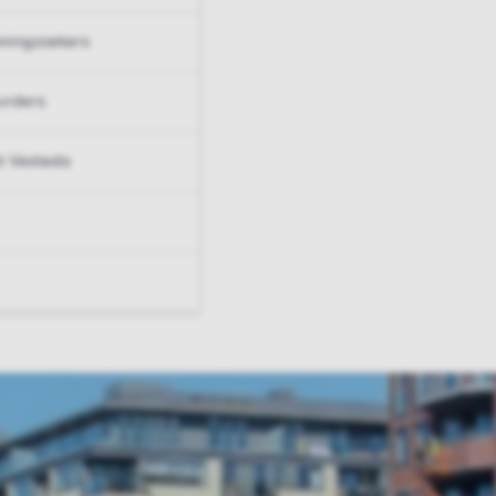
ningzoekers
urders
t Vesteda