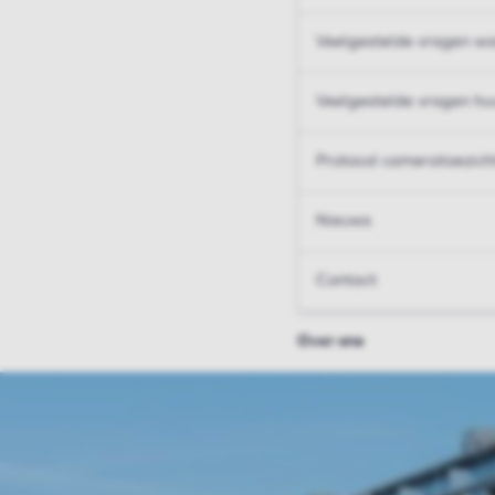
Veelgestelde vragen wo
Veelgestelde vragen hu
Protocol cameratoezich
Nieuws
Contact
Over ons