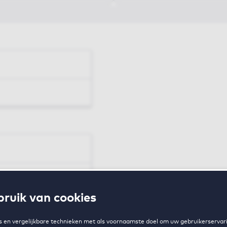
en
ruik van cookies
zing
 en vergelijkbare technieken met als voornaamste doel om uw gebruikerservari