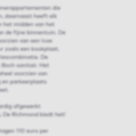
kamerappartementen die
, daarnaast heeft elk
In het midden van het
 de fijne binnentuin. De
oorzien van een luxe
 zoals een kookplaat,
riescombinatie. De
 Boch sanitair. Het
heel voorzien van
 en parkeerplaats
eet.
ardig afgewerkt
, De Richmond biedt het!
ragen 110 euro per