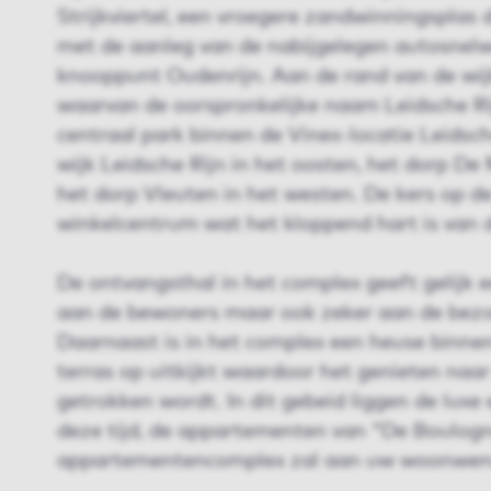
Strijkviertel, een vroegere zandwinningsplas 
met de aanleg van de nabijgelegen autosnelw
knooppunt Oudenrijn. Aan de rand van de wij
waarvan de oorspronkelijke naam Leidsche Ri
centraal park binnen de Vinex-locatie Leidsch
wijk Leidsche Rijn in het oosten, het dorp De
het dorp Vleuten in het westen. De kers op de 
winkelcentrum wat het kloppend hart is van d
De ontvangsthal in het complex geeft gelijk
aan de bewoners maar ook zeker aan de bez
Daarnaast is in het complex een heuse binne
terras op uitkijkt waardoor het genieten naar
getrokken wordt. In dit gebeid liggen de luxe 
deze tijd, de appartementen van "De Boulogne
appartementencomplex zal aan uw woonwe