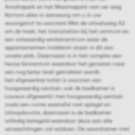
Amaliapark en het Maximapark niet ver weg.
Kortom alles is aanwezig om u in uw
woongenot te voorzien! Met de uitvalsweg A2
om de hoek, het treinstation bij het centrum en
een volwaardig winkelcentrum waar de
appartementen middenin staan is dit een
unieke plek. Daarnaast is in het complex een
heuse binnentuin waardoor het genieten naar
een nog beter level getrokken wordt.
het afgewerkte toilet is voorzien van
hoogwaardig sanitair, ook de badkamer is
luxueus afgewerkt met hoogwaardig sanitair
zoals een ruime wastafel met spiegel en
inloopdouche, daarnaast is de badkamer
volledig betegeld waardoor deze aan alle
verwachtingen zal voldoen. De woonkamer met