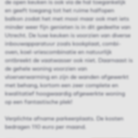
de open keuken is ook via de hal toegankelijk
en geeft toegang tot het ruime halfopen
balkon zodat het met mooi maar ook met iets
minder weer fijn genieten is in dit gedeelte van
Utrecht. De luxe keuken is voorzien van diverse
inbouwapparatuur zoals kookplaat, combi-
oven, koel-vriescombinatie en natuurlijk
ontbreekt de vaatwasser ook niet. Daarnaast is
de gehele woning voorzien van
vloerverwarming en zijn de wanden afgewerkt
met behang, kortom een zeer complete en
kwalitatief hoogwaardig afgewerkte woning
op een fantastische plek!
Verplichte afname parkeerplaats. De kosten
bedragen 110 euro per maand.