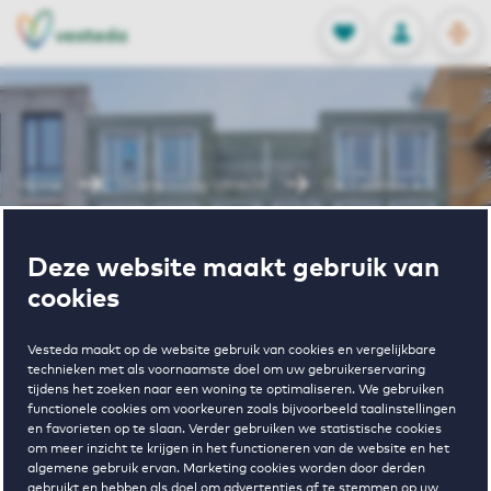
OPEN
0
Opgeslagen p
NL
EN
FAVORIETEN
INLOGGEN
Home
Huurwoning Utrecht
De Fabiola 4
Wonen in De
Deze website maakt gebruik van
cookies
Fabiola 4
Vesteda maakt op de website gebruik van cookies en vergelijkbare
technieken met als voornaamste doel om uw gebruikerservaring
tijdens het zoeken naar een woning te optimaliseren. We gebruiken
functionele cookies om voorkeuren zoals bijvoorbeeld taalinstellingen
en favorieten op te slaan. Verder gebruiken we statistische cookies
om meer inzicht te krijgen in het functioneren van de website en het
algemene gebruik ervan. Marketing cookies worden door derden
gebruikt en hebben als doel om advertenties af te stemmen op uw