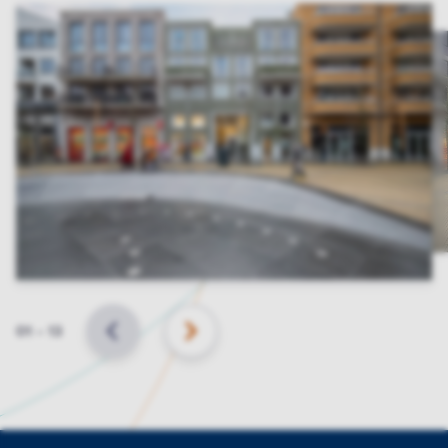
Slide
01
–
13
VORIGE
VOLGENDE