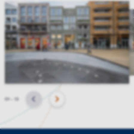
Slide
01
–
13
VORIGE
VOLGENDE