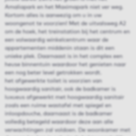
Amaliapark en het Maximapark niet ver weg.
Kortom alles is aanwezig om u in uw
woongenot te voorzien! Met de uitvalsweg A2
om de hoek, het treinstation bij het centrum en
een volwaardig winkelcentrum waar de
appartementen middenin staan is dit een
unieke plek. Daarnaast is in het complex een
heuse binnentuin waardoor het genieten naar
een nog beter level getrokken wordt.
het afgewerkte toilet is voorzien van
hoogwaardig sanitair, ook de badkamer is
luxueus afgewerkt met hoogwaardig sanitair
zoals een ruime wastafel met spiegel en
inloopdouche, daarnaast is de badkamer
volledig betegeld waardoor deze aan alle
verwachtingen zal voldoen. De woonkamer met