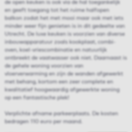
de open keuken is ook via de hal toegankelijk
en geeft toegang tot het ruime halfopen
balkon zodat het met mooi maar ook met iets
minder weer fijn genieten is in dit gedeelte van
Utrecht. De luxe keuken is voorzien van diverse
inbouwapparatuur zoals kookplaat, combi-
oven, koel-vriescombinatie en natuurlijk
ontbreekt de vaatwasser ook niet. Daarnaast is
de gehele woning voorzien van
vloerverwarming en zijn de wanden afgewerkt
met behang, kortom een zeer complete en
kwalitatief hoogwaardig afgewerkte woning
op een fantastische plek!
Verplichte afname parkeerplaats. De kosten
bedragen 110 euro per maand.