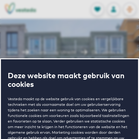
OPEN
0
Opgeslagen p
NL
EN
FAVORIETEN
INLOGGEN
Home
Huurwoning Utrecht
De Fabiola 4
Wonen in De
Deze website maakt gebruik van
cookies
Fabiola 4
Vesteda maakt op de website gebruik van cookies en vergelijkbare
technieken met als voornaamste doel om uw gebruikerservaring
tijdens het zoeken naar een woning te optimaliseren. We gebruiken
functionele cookies om voorkeuren zoals bijvoorbeeld taalinstellingen
en favorieten op te slaan. Verder gebruiken we statistische cookies
om meer inzicht te krijgen in het functioneren van de website en het
algemene gebruik ervan. Marketing cookies worden door derden
gebruikt en hebben als doel om advertenties af te stemmen op uw