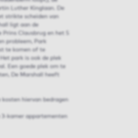
middenberm loopt), de
tin Luther Kinglaan. De
t strikte scheiden van
ll ligt aan de
e Prins Clausbrug en het 5
en probleem, Park
st te komen of te
 Het park is ook de plek
al. Een goede plek om te
ten, De Marshall heeft
e kosten hiervan bedragen
De 3-kamer appartementen