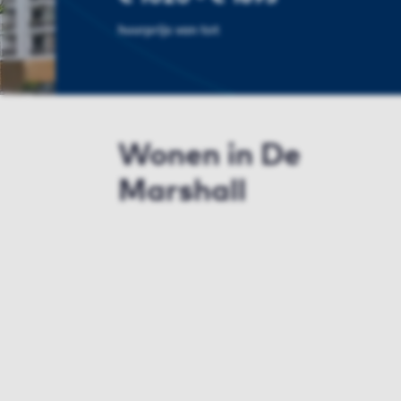
huurprijs van tot
Wonen in De
Marshall