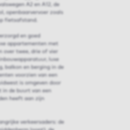
valswegen A2 en A12, de
ol, openbaarvervoer zoals
p fietsafstand.
verzorgd en goed
luxe appartementen met
 over twee, drie of vier
inbouwapparatuur, luxe
 balkon en berging in de
enten voorzien van een
Zuidwest is omgeven door
t in de buurt van een
den heeft aan zijn
grijke verkeersaders: de