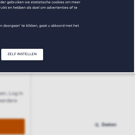
erder gebruiken we statistische cookies om meer
uikt en hebben als doel om advertenties af te
en doorgaan’ te klikken, gaat u akkoord met het
ZELF INSTELLEN
Sluit modal
n
en. Log in
 eerdere
Zoeken