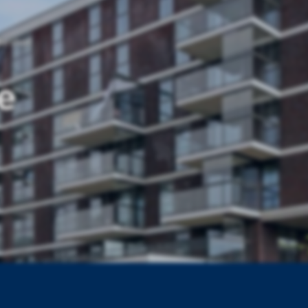
arshall
e