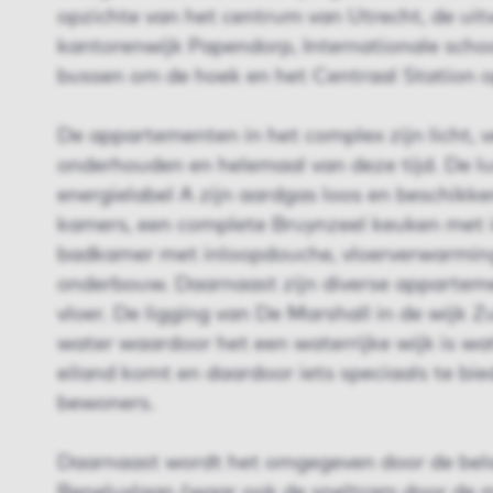
opzichte van het centrum van Utrecht, de uit
kantorenwijk Papendorp, Internationale scho
bussen om de hoek en het Centraal Station o
De appartementen in het complex zijn licht, 
onderhouden en helemaal van deze tijd. De 
energielabel A zijn aardgas loos en beschikken
kamers, een complete Bruynzeel keuken met 
badkamer met inloopdouche, vloerverwarming,
onderbouw. Daarnaast zijn diverse appartem
vloer. De ligging van De Marshall in de wijk 
water waardoor het een waterrijke wijk is wa
eiland komt en daardoor iets speciaals te bie
bewoners.
Daarnaast wordt het omgegeven door de belan