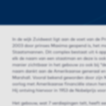
In de wijk Zuidwest ligt aan de voet van de P
2003 door prinses Maxima geopend is, het m
Staatsmannen. Dit complex bestaat uit 4 ap
elk de naam van een staatman en deze is ook
manier zichtbaar in het gebouw zo ook bij “de
naam dankt aan de Amerikaanse generaal e
Marshall. Vooral bekend geworden door zijn 
oorlog met Amerikaanse financiële steun hers
Hij ontving hiervoor in 1953 de Nobelprijs voo
Het gebouw, wat 7 verdiepingen telt, heeft ee