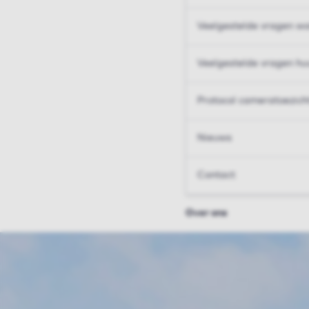
Veelgestelde vragen wo
Veelgestelde vragen hu
Protocol cameratoezich
Nieuws
Contact
Over ons