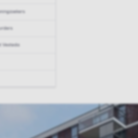
ningzoekers
urders
t Vesteda