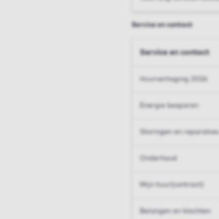
Service en contact
Service en contact
Huurverhoging 2026
Energie besparen
Storingen en reparaties
Onderhoud
Mijn huur(contract)
Belangen en klachten