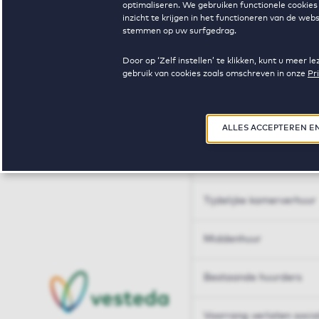
optimaliseren. We gebruiken functionele cookies 
Huren op maat
inzicht te krijgen in het functioneren van de we
stemmen op uw surfgedrag.
Huren op maat
Door op ‘Zelf instellen’ te klikken, kunt u meer
gebruik van cookies zoals omschreven in onze
Pr
Woningdelen
50+
ALLES ACCEPTEREN E
Sleutelberoepen
Tijdelijke kamerverhuur
Middenhuur
Bestaande huurders
Voorrang verlaten soci