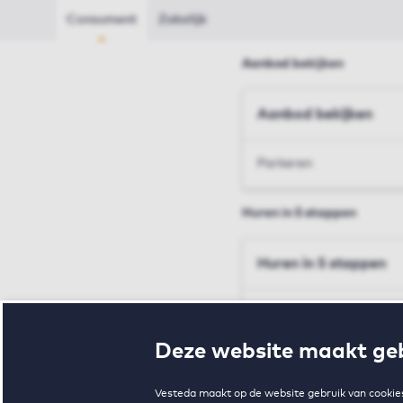
Consument
Zakelijk
Aanbod bekijken
Aanbod bekijken
Parkeren
Huren in 5 stappen
Huren in 5 stappen
Inschrijven en bezichtig
Deze website maakt geb
Voorwaarden en toewij
Vesteda maakt op de website gebruik van cookies