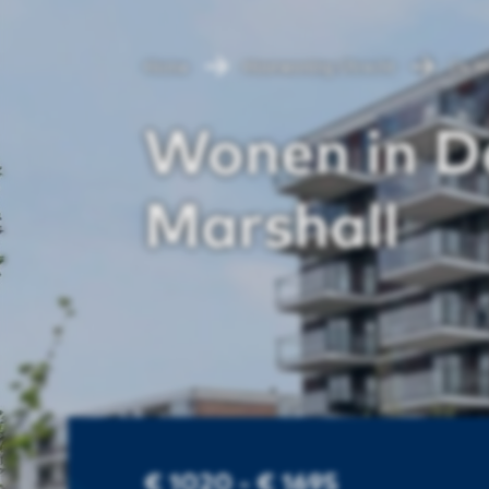
Home
Huurwoning Utrecht
De M
Wonen in D
Marshall
€ 1020 - € 1695