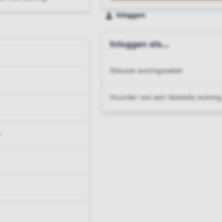
Inloggen
Inloggen als...
Nieuwe woningzoeker
Huurder van een Vesteda woning