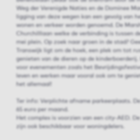
Beneluxlaan (waar ook de sneltram door de 
Weg der Verenigde Naties en de Dominee Mar
ligging van deze wegen kan een gevolg van he
wonen en verkeer worden genoemd. De Marsha
Churchilllaan welke de verbinding is tussen d
mei plein. Op zoek naar groen in de stad? Ge
Transwijk ligt om de hoek, een plek om tot ru
genieten van de dieren op de kinderboerderij.
voor evenementen zoals het Bevrijdingsfestiv
leven en werken maar vooral ook om te genie
het allemaal!
Ter info: Verplichte afname parkeerplaats. D
65 euro per maand.
Het complex is voorzien van een city-AED. 
zijn ook beschikbaar voor woningdelers.