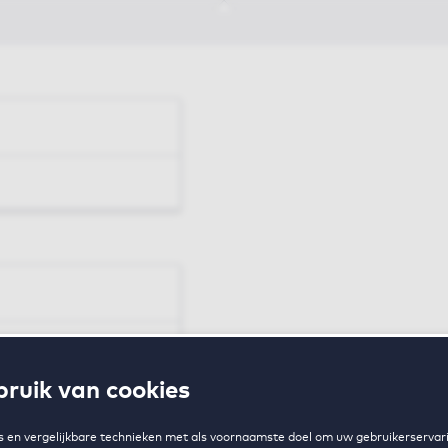
en
ruik van cookies
zing
 en vergelijkbare technieken met als voornaamste doel om uw gebruikerservari