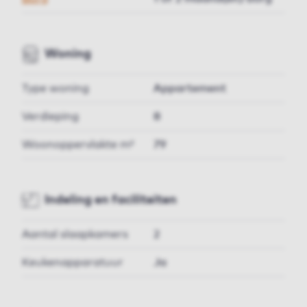
Woning
Type woning
Appartement
Verdieping
8
Woonoppervlakte m²
79
Indeling en faciliteiten
Aantal slaapkamers
2
Keukenapparatuur
Ja