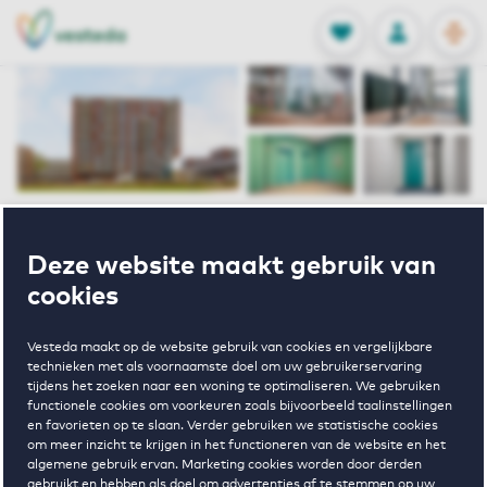
OPEN
0
Opgeslagen p
NL
EN
FAVORIETEN
INLOGGEN
Home
Huurwoning Utrecht
Deze website maakt gebruik van
De Roosevelt
Rooseveltlaan 552 58 Utrecht
cookies
Verhuurd onder voorbehoud
Vesteda maakt op de website gebruik van cookies en vergelijkbare
technieken met als voornaamste doel om uw gebruikerservaring
Rooseveltlaan
tijdens het zoeken naar een woning te optimaliseren. We gebruiken
functionele cookies om voorkeuren zoals bijvoorbeeld taalinstellingen
en favorieten op te slaan. Verder gebruiken we statistische cookies
552 58 Utrecht
om meer inzicht te krijgen in het functioneren van de website en het
algemene gebruik ervan. Marketing cookies worden door derden
gebruikt en hebben als doel om advertenties af te stemmen op uw