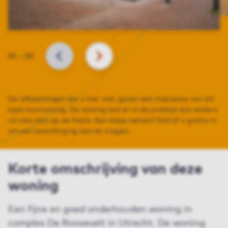
Slide
01
–
20
VORIGE
VOLGENDE
De afbeeldingen die u hier ziet, geven een impressie van dit
type huurwoning. De woning kan er in de praktijk dus anders
uit zien dan op de foto’s. Een kijkje nemen? Schrijf u gratis in
om een bezichtiging aan te vragen.
Korte omschrijving van deze
woning
Een fijne en goed onderhouden woning in
complex De Roosevelt in Utrecht. De woning