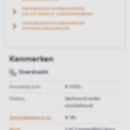
INKOMENSVOORWAARDEN
ZELFSTANDIG ONDERNEMERS
INKOMENSVOORWAARDEN
GEPENSIONEERDEN
Kenmerken
Overdracht
Huurprijs p.m.
€ 1705,-
Status
Verhuurd onder
voorbehoud
Servicekosten p.m.
€ 58,-
Borg
1 of 2 maand(en) borg