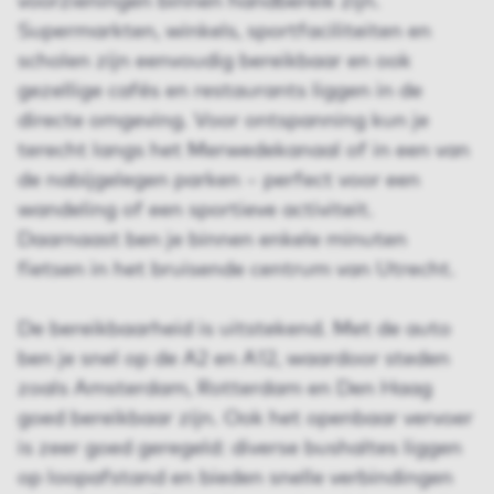
voorzieningen binnen handbereik zijn.
Supermarkten, winkels, sportfaciliteiten en
scholen zijn eenvoudig bereikbaar en ook
gezellige cafés en restaurants liggen in de
directe omgeving. Voor ontspanning kun je
terecht langs het Merwedekanaal of in een van
de nabijgelegen parken – perfect voor een
wandeling of een sportieve activiteit.
Daarnaast ben je binnen enkele minuten
fietsen in het bruisende centrum van Utrecht.
De bereikbaarheid is uitstekend. Met de auto
ben je snel op de A2 en A12, waardoor steden
zoals Amsterdam, Rotterdam en Den Haag
goed bereikbaar zijn. Ook het openbaar vervoer
is zeer goed geregeld: diverse bushaltes liggen
op loopafstand en bieden snelle verbindingen