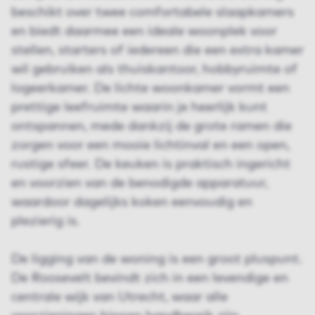
beschikt over twee comfortabele slaapkamers
en biedt daarmee een ideale woonplek voor
stellen, starters of iedereen die een extra kamer
wil gebruiken als thuiskantoor, hobbyruimte of
logeerkamer. De lichte woonkamer vormt een
prettige leefruimte waarin je heerlijk kunt
ontspannen, mede dankzij de grote ramen die
zorgen voor een mooie lichtinval en een open,
rustige sfeer. De keuken is praktisch ingericht
en voorzien van de benodigde apparatuur,
waardoor dagelijks koken eenvoudig en
plezierig is.
De ligging van de woning is een groot pluspunt.
De Roosevelt bevindt zich in een levendige en
centrale wijk van Utrecht, waar alle