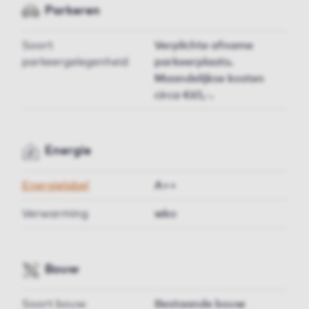
Parkeren
Soort
Verplichte afname
parkeergelegenheid
parkeerplaats.
Maandelijkse kosten
circa €65,-.
Energie
Energielabel
A++
Verwarming
wko
Bouw
Soort bouw
Bestaande bouw