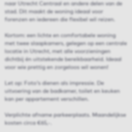
naar Utrecht Centraal en andere delen van de
stad. Dit maakt de woning ideaal voor
forenzen en iedereen die flexibel wil reizen.
Kortom: een lichte en comfortabele woning
met twee slaapkamers, gelegen op een centrale
locatie in Utrecht, met alle voorzieningen
dichtbij én uitstekende bereikbaarheid. Ideaal
voor wie prettig en zorgeloos wil wonen!
Let op: Foto's dienen als impressie. De
uitvoering van de badkamer, toilet en keuken
kan per appartement verschillen.
Verplichte afname parkeerplaats. Maandelijkse
kosten circa €65,-.