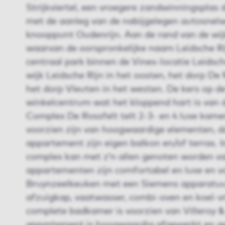
Strijkviertel, een vroegere zandwinningsplas 
met de aanleg van de nabijgelegen autosnelw
knooppunt Oudenrijn. Aan de rand van de wij
waarvan de oorspronkelijke naam Leidsche Ri
centraal park binnen de Vinex-locatie Leidsch
wijk Leidsche Rijn in het oosten, het dorp De
het dorp Vleuten in het westen. De kers op de 
winkelcentrum wat het kloppend hart is van d
Complex De Rossfelt telt 2-3- en 4 luxe kam
voorzien zijn van hoogwaardige elementen, d
appartement zijn eigen balkon en/of terras. 
complex kan met z’n allen genoten worden van
appartementen zijn comfortabel en luxe en v
Bruynzeelkeuken met een Siemens apparatuur
afzuigkap, vaatwasser, combi-oven en koel-v
complete badkamer is voorzien van Villeroy &