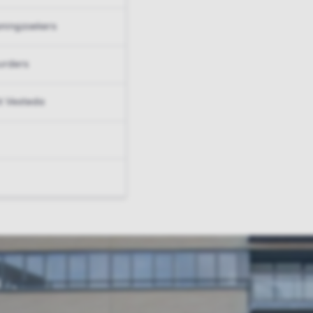
ningzoekers
urders
t Vesteda