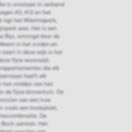
die is ontstaan in verband
egen A2, A12 en het
k ligt het Máximapark,
jnpark was. Het is een
e Rijn, omringd door de
 Meern in het zuiden en
taart in deze wijk is het
eze fijne woonwijk.
erappartementen die elk
aarnaast heeft elk
In het midden van het
 de fijne binnentuin. De
oorzien van een luxe
 zoals een kookplaat,
riescombinatie. De
 Boch sanitair. Het