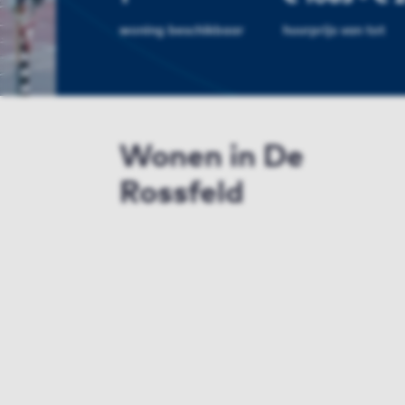
woning beschikbaar
huurprijs van tot
Wonen in De
Rossfeld