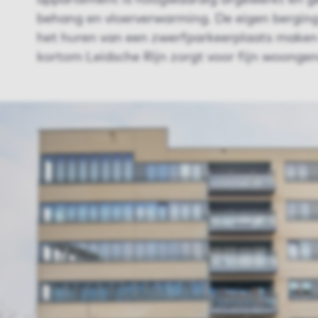
appartement is hoogwaardig afgewerkt en ge
behang en vloerverwarming. De eigen berging
het huren van een zwerfparkeerplaats maken 
kortom Leidsche Rijn zorgt voor fijn woongen