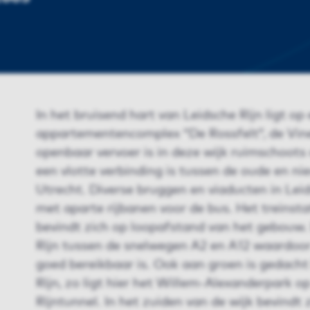
In het bruisend hart van Leidsche Rijn ligt op
appartementencomplex “De Rossfelt”, de Vine
openbaar vervoer is in deze wijk ruimschoot
een vlotte verbinding is tussen de oude en n
Utrecht. Diverse bruggen en viaducten in Lei
met aparte rijbanen voor de bus. Het treinsta
bevindt zich op loopafstand van het gebouw.
Rijn tussen de snelwegen A2 en A12 waardoo
goed bereikbaar is. Ook aan groen is gedacht
Rijn, zo ligt hier het Willem-Alexanderpark o
Rijntunnel. In het zuiden van de wijk bevindt 