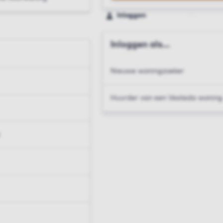
Inloggen
Inloggen als...
Nieuwe woningzoeker
Huurder van een Vesteda woning