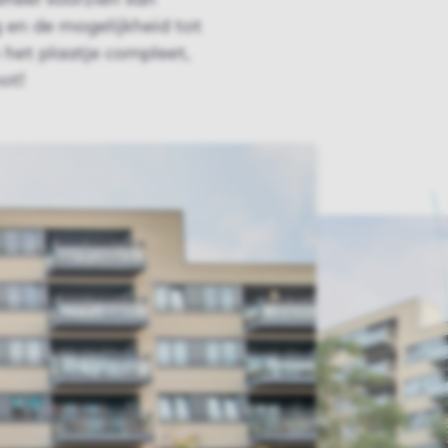
heel voorzien van
 en de mogelijkheid tot
het plaatje compleet,
ot!