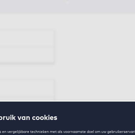
en
ruik van cookies
zing
 en vergelijkbare technieken met als voornaamste doel om uw gebruikerservari