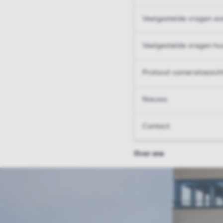
Veelgestelde vragen wo
Veelgestelde vragen hu
Protocol cameratoezich
Nieuws
Contact
Over ons