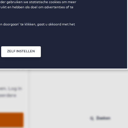
erder gebruiken we statistische cookies om meer
uikt en hebben als doel om advertenties af te
en doorgaan’ te klikken, gaat u akkoord met het
ZELF INSTELLEN
Sluit modal
n
en. Log in
 eerdere
Zoeken