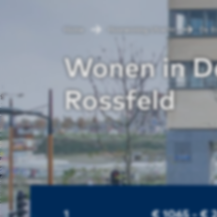
Home
Huurwoning Utrecht
De R
Wonen in D
Rossfeld
1
€ 1065 - € 