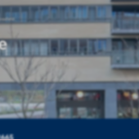
ossfeld
e
2665