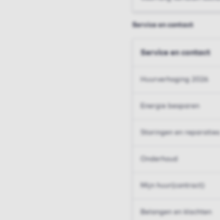
Service en contact
Service en contact
Huurverhoging 2026
Energie besparen
Storingen en reparaties
Onderhoud
Mijn huur(contract)
Belangen en klachten