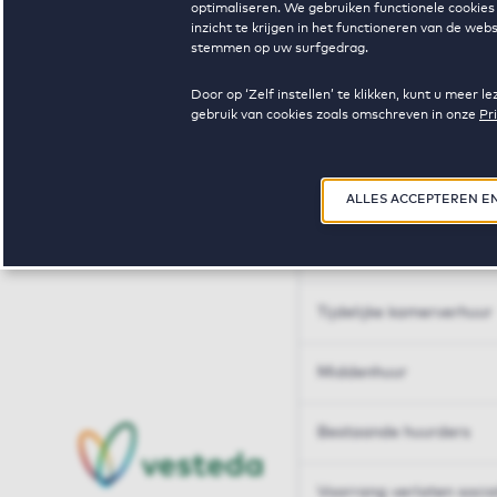
optimaliseren. We gebruiken functionele cookies 
Huren op maat
inzicht te krijgen in het functioneren van de we
stemmen op uw surfgedrag.
Huren op maat
Door op ‘Zelf instellen’ te klikken, kunt u meer
gebruik van cookies zoals omschreven in onze
Pr
Woningdelen
50+
ALLES ACCEPTEREN E
Sleutelberoepen
Tijdelijke kamerverhuur
Middenhuur
Bestaande huurders
Voorrang verlaten soci