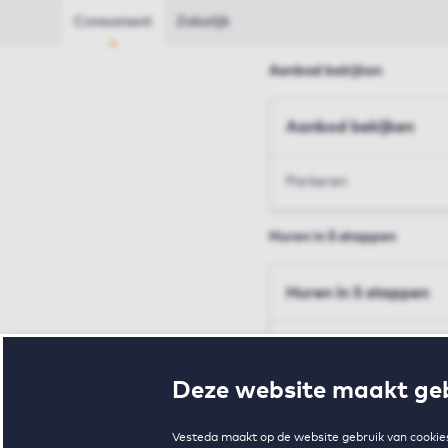
Consument
Zakelijk
Aanbod bekijken
Aanbod bekijken
Parkeren
Huren in 5 stappen
Huren in 5 stappen
Inschrijven en bezichtig
Deze website maakt geb
Voorwaarden en toewij
Vesteda maakt op de website gebruik van cookies