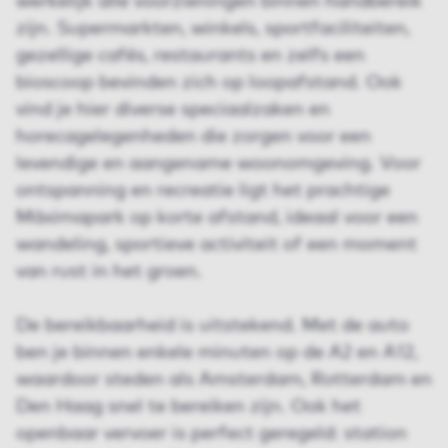
werkelijk alle voorzieningen binnen handbereik
zijn. Supermarkten, winkels, sportfaciliteiten,
gezellige cafés, restaurants en zelfs een
bioscoop bevinden zich op loopafstand. Ook
vind je hier diverse speciaalzaken en
horecagelegenheden die zorgen voor een
levendige en aangename woonomgeving. Voor
ontspanning en recreatie ligt het prachtige
Máximapark op korte afstand, ideaal voor een
wandeling, sportieve activiteit of een moment
van rust in het groen.
De bereikbaarheid is uitstekend. Met de auto
ben je binnen enkele minuten op de A2 en A12,
waardoor steden als Amsterdam, Rotterdam en
Den Haag snel te bereiken zijn. Ook het
openbaar vervoer is perfect geregeld: station