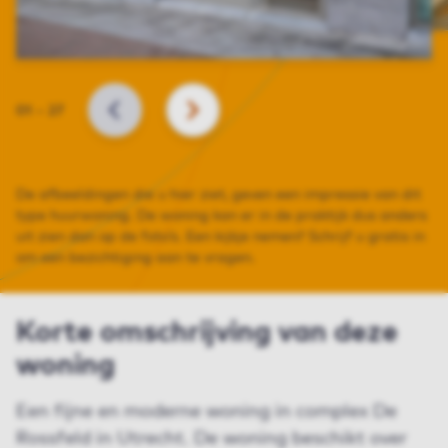
Slide
01
–
27
VORIGE
VOLGENDE
De afbeeldingen die u hier ziet, geven een impressie van dit
type huurwoning. De woning kan er in de praktijk dus anders
uit zien dan op de foto’s. Een kijkje nemen? Schrijf u gratis in
om een bezichtiging aan te vragen.
Korte omschrijving van deze
woning
Een fijne en moderne woning in complex De
Rossfeld in Utrecht. De woning beschikt over