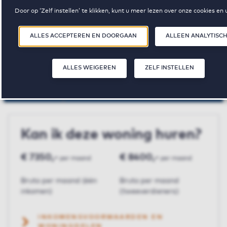
Door op ‘Zelf instellen’ te klikken, kunt u meer lezen over onze cookies en
voorkeuren aanpassen. Door op ‘Alles accepteren en doorgaan’ te klikken,
De Rossfeld
akkoord met het gebruik van cookies zoals omschreven in onze
Privacy- e
ALLES ACCEPTEREN EN DOORGAAN
ALLEEN ANALYTISC
Cookieverklaring
.
€ 2100,-
2
102 m²
ALLES WEIGEREN
ZELF INSTELLEN
huurprijs p.m.
slaapkamer(s)
oppervlakte
Kan ik deze woning huren?
€ 7350,-
€ 8400,-
per maand
per maand
Bruto per maand (één
Bruto per maand
inkomen)
(tweeverdieners)
INKOMENSVOORWAARDEN EN
WONINGDELEN