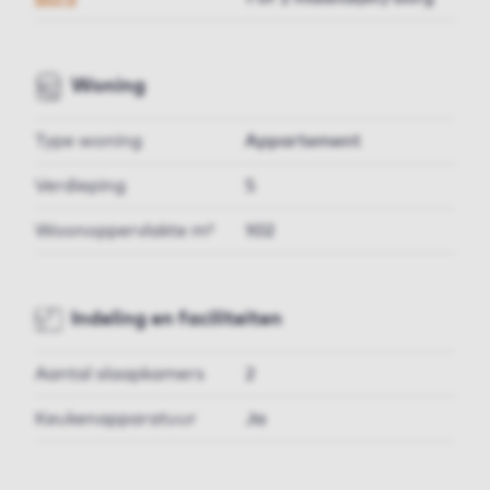
Woning
Type woning
Appartement
Verdieping
5
Woonoppervlakte m²
102
Indeling en faciliteiten
Aantal slaapkamers
2
Keukenapparatuur
Ja