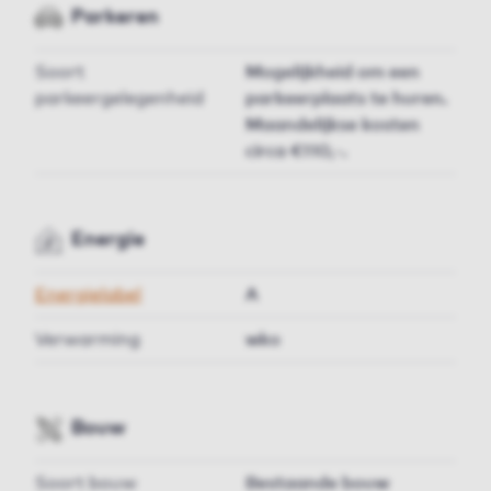
Parkeren
Soort
Mogelijkheid om een
parkeergelegenheid
parkeerplaats te huren.
Maandelijkse kosten
circa €110,-.
Energie
Energielabel
A
Verwarming
wko
Bouw
Soort bouw
Bestaande bouw