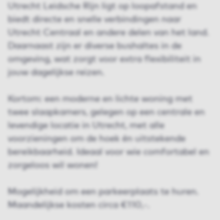
Utrecht Leidsche Rijn ligt op loopafstand en
biedt directe en snelle verbindingen naar
Utrecht Centraal en andere delen van het land.
Daarnaast zijn er diverse bushaltes in de
omgeving, wat zorgt voor extra flexibiliteit in
jouw dagelijkse reizen.
Kortom: een moderne en lichte woning met
twee slaapkamers, gelegen op een centrale en
levendige locatie in Utrecht, met alle
voorzieningen om de hoek én uitstekende
bereikbaarheid. Ideaal voor wie comfortabel en
zorgeloos wil wonen!
Mogelijkheid om een parkeerplaats te huren.
Maandelijkse kosten circa €110,-.