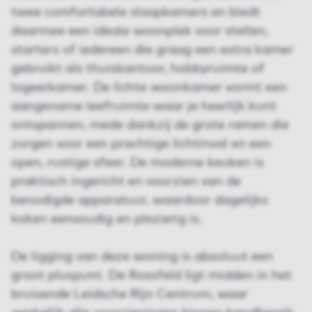
twee comfortabele slaapkamers en biedt
daarmee een ideale woonplek voor stellen,
starters of iedereen die graag een extra kamer
gebruikt als thuiskantoor, hobbyruimte of
logeerkamer. De lichte woonkamer vormt een
aangename leefruimte waar je heerlijk kunt
ontspannen, mede dankzij de grote ramen die
zorgen voor een prachtige lichtinval en een
open, rustige sfeer. De moderne keuken is
praktisch ingericht en voorzien van de
benodigde apparatuur, waardoor dagelijks
koken eenvoudig en plezierig is.
De ligging van deze woning is absoluut een
groot pluspunt. De Rossfeld ligt midden in het
bruisende Leidsche Rijn Centrum, waar