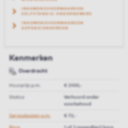
INKOMENSVOORWAARDEN
ZELFSTANDIG ONDERNEMERS
INKOMENSVOORWAARDEN
GEPENSIONEERDEN
Kenmerken
Overdracht
Huurprijs p.m.
€ 2100,-
Status
Verhuurd onder
voorbehoud
Servicekosten p.m.
€ 72,-
Borg
1 of 2 maand(en) borg