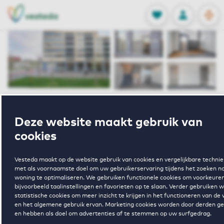
OPEN
0
Opgeslagen p
NL
EN
FAVORIETEN
INLOGGEN
Home
Huurwoning Utrecht
De Rossfeld
Deze website maakt gebruik van
Centrumboulevard 451 Utrecht
cookies
Verhuurd onder voorbehoud
Vesteda maakt op de website gebruik van cookies en vergelijkbare techni
met als voornaamste doel om uw gebruikerservaring tijdens het zoeken n
Centrumboulev
woning te optimaliseren. We gebruiken functionele cookies om voorkeuren
bijvoorbeeld taalinstellingen en favorieten op te slaan. Verder gebruiken 
statistische cookies om meer inzicht te krijgen in het functioneren van de
451 Utrecht
en het algemene gebruik ervan. Marketing cookies worden door derden ge
en hebben als doel om advertenties af te stemmen op uw surfgedrag.