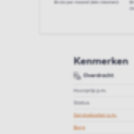
Bruto per maand (één inkomen)
B
(t
Kenmerken
Overdracht
Huurprijs p.m.
Status
Servicekosten p.m.
Borg