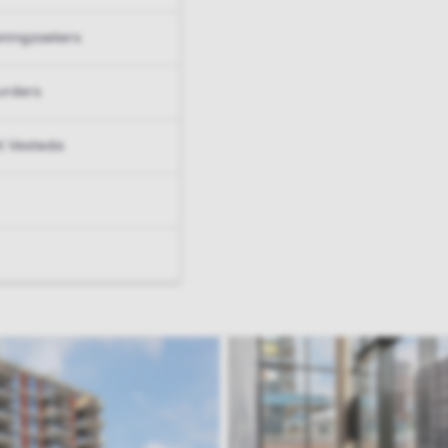
ningzoekers
urders
t Vesteda