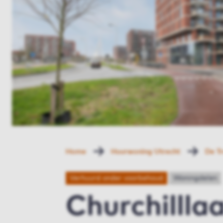
Home
Huurwoning Utrecht
De T
Verhuurd onder voorbehoud
Woningdelen
Churchillla