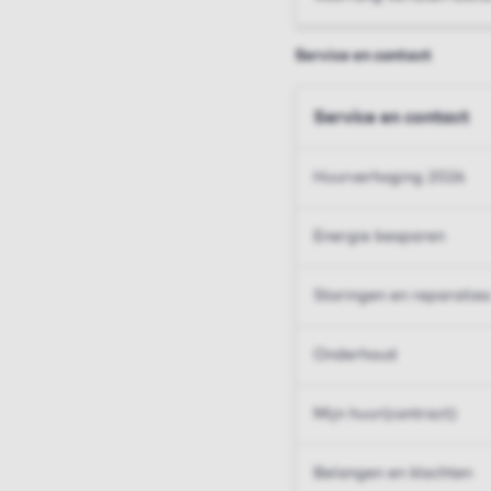
Service en contact
Service en contact
Huurverhoging 2026
Energie besparen
Storingen en reparaties
Onderhoud
Mijn huur(contract)
Belangen en klachten