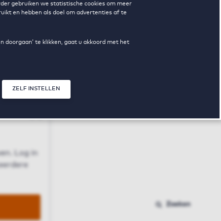
erder gebruiken we statistische cookies om meer
uikt en hebben als doel om advertenties af te
en doorgaan’ te klikken, gaat u akkoord met het
ZELF INSTELLEN
Sluit modal
n
en. Log in
 eerdere
Zoeken