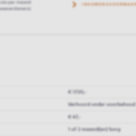
ruto per maand
INKOMENSVOORWAA
weeverdieners)
€ 1720,-
Verhuurd onder voorbehoud
€ 47,-
1 of 2 maand(en) borg