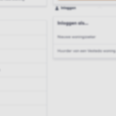
Inloggen
Inloggen als...
Nieuwe woningzoeker
Huurder van een Vesteda woning