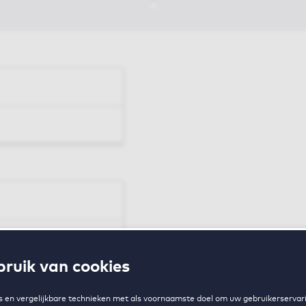
en
ruik van cookies
zing
 en vergelijkbare technieken met als voornaamste doel om uw gebruikerservari