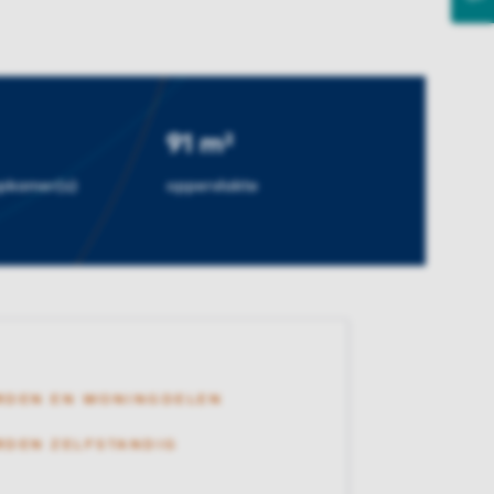
91 m²
apkamer(s)
oppervlakte
RDEN EN WONINGDELEN
DEN ZELFSTANDIG