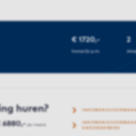
€ 1720,-
2
huurprijs p.m.
sla
ing huren?
INKOMENSVOORWAA
 6880,-
INKOMENSVOORWAAR
per maand
ONDERNEMERS