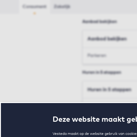
Consument
Zakelijk
Aanbod bekijken
Aanbod bekijken
Parkeren
Huren in 5 stappen
Huren in 5 stappen
Inschrijven en bezichtig
Deze website maakt geb
Voorwaarden en toewij
Vesteda maakt op de website gebruik van cookies