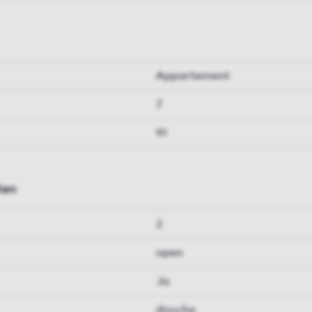
Appartement
7
91
ten
2
open
Ja
douche