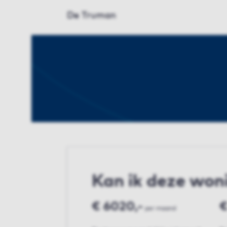
De Truman
Kan ik deze won
€ 6020,-
€
per maand