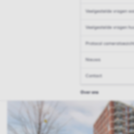
Veelgestelde vragen wo
Veelgestelde vragen hu
Protocol cameratoezich
Nieuws
Contact
Over ons