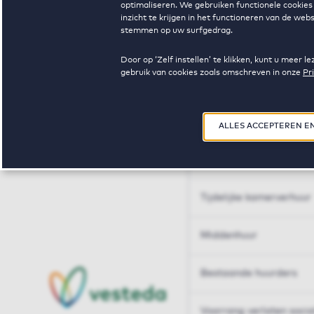
optimaliseren. We gebruiken functionele cookies 
Huren op maat
inzicht te krijgen in het functioneren van de we
stemmen op uw surfgedrag.
Huren op maat
Door op ‘Zelf instellen’ te klikken, kunt u meer
gebruik van cookies zoals omschreven in onze
Pr
Woningdelen
50+
ALLES ACCEPTEREN E
Sleutelberoepen
Tijdelijke kamerverhuur
Middenhuur
Bestaande huurders
Voorrang verlaten soci