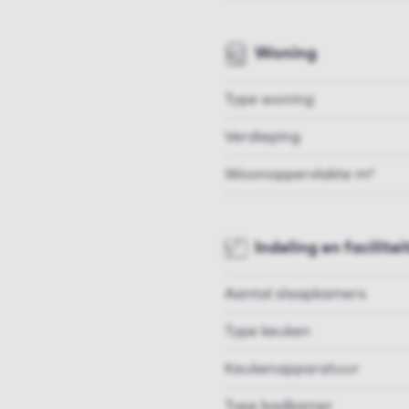
Woning
Type woning
Verdieping
Woonoppervlakte m²
Indeling en facilitei
Aantal slaapkamers
Type keuken
Keukenapparatuur
Type badkamer