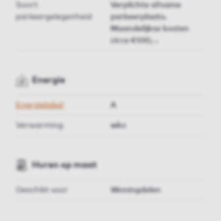
Soort
Verplichte afname
parkeergelegenheid
parkeerplaats.
Maandelijkse kosten
circa €100,-.
Energie
Energielabel
A
Verwarming
wko
Huren op maat
Geschikt voor
Woningdelen