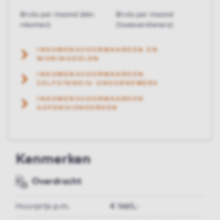
Bruto per maand (één
Bruto per maand
inkomen)
(tweeverdieners)
INKOMENSVOORWAARDEN EN
WONINGDELEN
INKOMENSVOORWAARDEN
ZELFSTANDIG ONDERNEMERS
INKOMENSVOORWAARDEN
GEPENSIONEERDEN
Kenmerken
Overdracht
Huurprijs p.m.
€ 1665,-