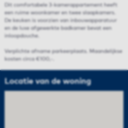
Dit comfortabele 3-kamerappartement heeft
een ruime woonkamer en twee slaapkamers.
De keuken is voorzien van inbouwapparatuur
en de luxe afgewerkte badkamer bevat een
inloopdouche.
Verplichte afname parkeerplaats. Maandelijkse
kosten circa €100,-.
Locatie van de woning