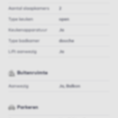
Aantal slaapkamers
2
Type keuken
open
Keukenapparatuur
Ja
Type badkamer
douche
Lift aanwezig
Ja
Buitenruimte
Aanwezig
Ja, Balkon
Parkeren