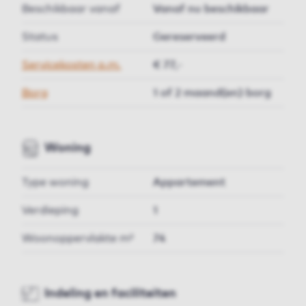
Beschikbaar vanaf
Vanaf nu beschikbaar
Status
Gereserveerd
Servicekosten p.m.
€ 77,-
Borg
1 of 2 maand(en) borg
Woning
Type woning
Appartement
Verdieping
1
Woonoppervlakte m²
74
Indeling en faciliteiten