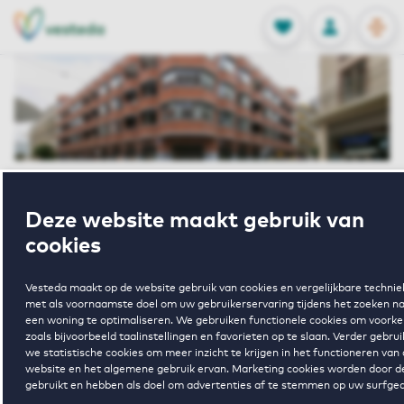
OPEN
0
Opgeslagen p
NL
EN
FAVORIETEN
INLOGGEN
Home
Huurwoning Utrecht
Deze website maakt gebruik van
De Victoria 4
Wenenpromenade 76 Utrecht
cookies
Gereserveerd
Woningdelen
Vesteda maakt op de website gebruik van cookies en vergelijkbare techni
Wenenpromena
met als voornaamste doel om uw gebruikerservaring tijdens het zoeken n
een woning te optimaliseren. We gebruiken functionele cookies om voork
zoals bijvoorbeeld taalinstellingen en favorieten op te slaan. Verder gebru
we statistische cookies om meer inzicht te krijgen in het functioneren van
76 Utrecht
website en het algemene gebruik ervan. Marketing cookies worden door 
gebruikt en hebben als doel om advertenties af te stemmen op uw surfge