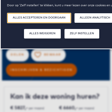
Door op ‘Zelf instellen’ te klikken, kunt u meer lezen over onze cookies en
De Victoria 4
voorkeuren aanpassen. Door op ‘Alles accepteren en doorgaan’ te klikken,
u akkoord met het gebruik van cookies zoals omschreven in onze
Privacy- 
ALLES ACCEPTEREN EN DOORGAAN
ALLEEN ANALYTISCH
Cookieverklaring
.
€ 1665,-
2
74 m²
ALLES WEIGEREN
ZELF INSTELLEN
huurprijs p.m.
slaapkamer(s)
oppervlakte
DELEN
BEWAAR
INSCHRIJVEN & BEZICHTIGEN
Kan ik deze woning huren?
€ 5827,-
€ 6660,-
per maand
per maand