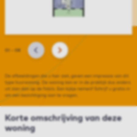
Slide
01
–
08
VORIGE
VOLGENDE
De afbeeldingen die u hier ziet, geven een impressie van dit
type huurwoning. De woning kan er in de praktijk dus anders
uit zien dan op de foto’s. Een kijkje nemen? Schrijf u gratis in
om een bezichtiging aan te vragen.
Korte omschrijving van deze
woning