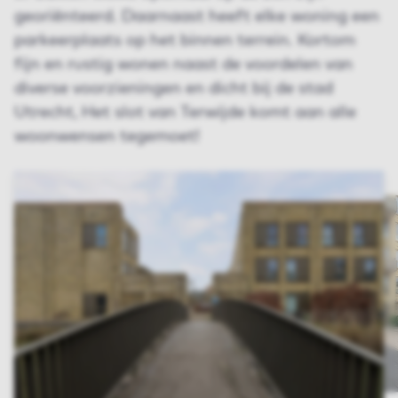
georiënteerd. Daarnaast heeft elke woning een
parkeerplaats op het binnen terrein. Kortom
fijn en rustig wonen naast de voordelen van
diverse voorzieningen en dicht bij de stad
Utrecht, Het slot van Terwijde komt aan alle
woonwensen tegemoet!