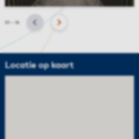
Slide
01
–
16
VORIGE
VOLGENDE
Locatie op kaart