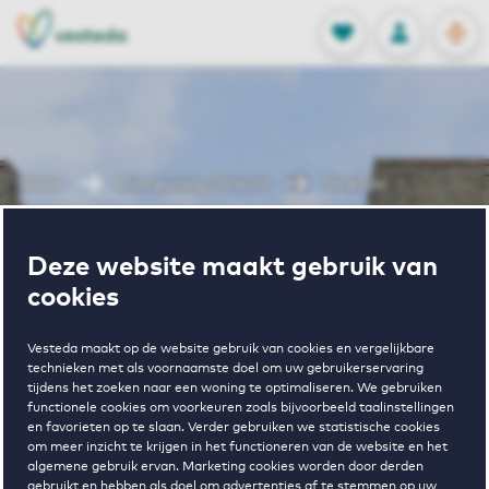
OPEN
0
Opgeslagen p
NL
EN
FAVORIETEN
INLOGGEN
Home
Huurwoning Utrecht
Terwijde
Wonen in
Deze website maakt gebruik van
cookies
Terwijde
Vesteda maakt op de website gebruik van cookies en vergelijkbare
technieken met als voornaamste doel om uw gebruikerservaring
tijdens het zoeken naar een woning te optimaliseren. We gebruiken
functionele cookies om voorkeuren zoals bijvoorbeeld taalinstellingen
en favorieten op te slaan. Verder gebruiken we statistische cookies
om meer inzicht te krijgen in het functioneren van de website en het
algemene gebruik ervan. Marketing cookies worden door derden
gebruikt en hebben als doel om advertenties af te stemmen op uw