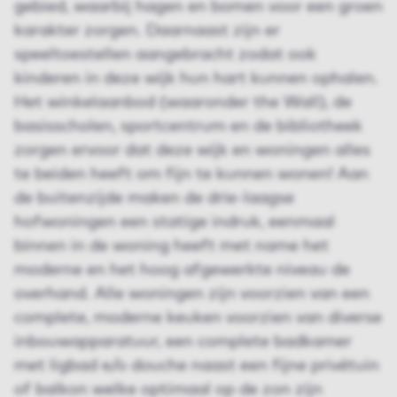
gebied, waarbij hagen en bomen voor een groen
karakter zorgen. Daarnaast zijn er
speeltoestellen aangebracht zodat ook
kinderen in deze wijk hun hart kunnen ophalen.
Het winkelaanbod (waaronder the Wall), de
basisscholen, sportcentrum en de bibliotheek
zorgen ervoor dat deze wijk en woningen alles
te beiden heeft om fijn te kunnen wonen! Aan
de buitenzijde maken de drie-laagse
hofwoningen een statige indruk, eenmaal
binnen in de woning heeft met name het
moderne en het hoog afgewerkte niveau de
overhand. Alle woningen zijn voorzien van een
complete, moderne keuken voorzien van diverse
inbouwapparatuur, een complete badkamer
met ligbad e/o douche naast een fijne privétuin
of balkon welke optimaal op de zon zijn