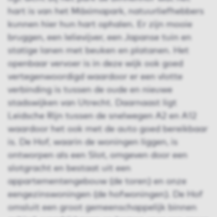
hart is van het Máximapark, natuurliefhebbers
kunnen hier hun hart ophalen. Er zijn mooie
bruggen, een lelievijver, een Japanse tuin en
statige lanen met beuken en platanen. Het
openbaar vervoer is in deze wijk ook goed
vertegenwoordigd waardoor er een vlotte
verbinding is tussen de oude en nieuwe
stadswijken van Utrecht. Daarnaast ligt
Leidsche Rijn tussen de snelwegen A2 en A12
waardoor het ook met de auto goed bereikbaar
is. De Hof, waarin de woningen liggen, is
ontworpen als een Slot, omgeven door een
slotgracht en bestaat uit een
appartementengebouw (de toren) en onze
eengezinswoningen (de hofwoningen). De Hof
omsluit een groot gemeenschappelijk binnen