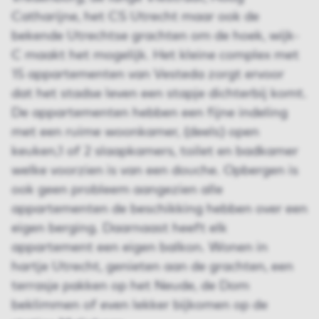
Catharijne, het CS Utrecht maar ook de
bekende Utrechtse grachten om de hoek, wijk-
C maakt het mogelijk. Het kleine complex met
15 appartementen van Vesteda zorgt ervoor
dat het stadse leven een stapje dichterbij komt.
De appartementen hebben een fijne indeling
met een ruime woonkamer, (deels) open
keuken,1 of 2 slaapkamers, toilet en badkamer
welke voorzien is van een douche. Opbergen is
ook geen probleem aangezien alle
appartementen de beschikking hebben over een
eigen berging. Daarnaast heeft elk
appartement een eigen balkon. Wonen in
hartje Utrecht, genieten aan de grachten, een
terrasje pakken op het Neude, de Dom
beklimmen of even lekker bijkomen op de