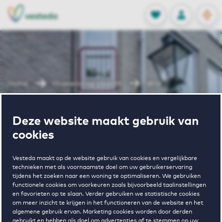
OPEN
0
Opgeslagen p
NL
EN
FAVORIETEN
INLOGGEN
Home
Huurwoning Utrecht
Wijk-C
Wonen in Wijk-
Deze website maakt gebruik van
cookies
C
Vesteda maakt op de website gebruik van cookies en vergelijkbare
technieken met als voornaamste doel om uw gebruikerservaring
tijdens het zoeken naar een woning te optimaliseren. We gebruiken
functionele cookies om voorkeuren zoals bijvoorbeeld taalinstellingen
en favorieten op te slaan. Verder gebruiken we statistische cookies
om meer inzicht te krijgen in het functioneren van de website en het
algemene gebruik ervan. Marketing cookies worden door derden
gebruikt en hebben als doel om advertenties af te stemmen op uw