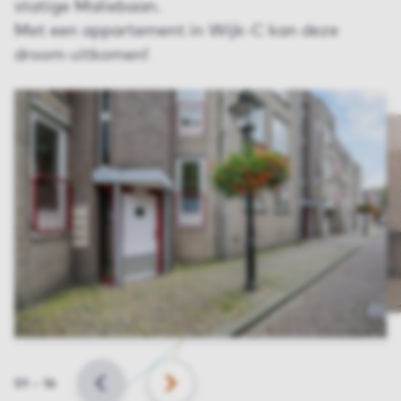
statige Maliebaan.
Met een appartement in Wijk-C kan deze
droom uitkomen!
Slide
01
–
16
VORIGE
VOLGENDE