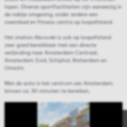
lopen. Diverse sportfaciliteiten zijn aanwezig in
de nabije omgeving, onder andere een
zwembad en fitness-centra op loopafstand.
Het station Abcoude is ook op loopafstand
zeer goed bereikbaar met een directe
verbinding naar Amsterdam Centraal,
Amsterdam Zuid, Schiphol, Rotterdam en
Utrecht.
Met de auto is het centrum van Amsterdam
binnen ca. 30 minuten te bereiken.