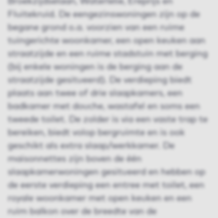
Broekzijdselaan, Waterlelie, Ereprijs en
Fluitekruid. De eengezinswoningen zijn op de
begane grond o.a. voorzien van een ruime
tuingerichte woonkamer, een open keuken aan
straatzijde en een ruime stadstuin met berging
(bij enkele woningen is de berging aan de
straatzijde gesitueerd). De verdieping biedt
plaats aan twee of drie slaapkamers, een
badkamer met douche, wastafel en soms een
tweede toilet. De zolder is via een vaste trap te
bereiken, biedt volop bergruimte en is ook
geschikt als extra slaap/werkkamer. De
maisonnettes zijn boven de één
slaapkamerwoningen gesitueerd en hebben op
de eerste verdieping een entree met toilet, een
royale woonkamer met open keuken en een
ruim balkon over de breedte van de