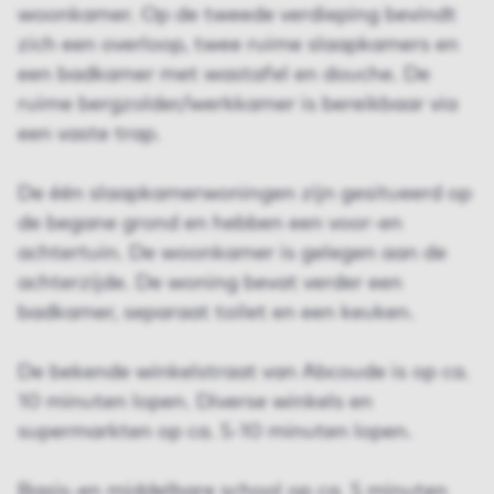
woonkamer. Op de tweede verdieping bevindt
zich een overloop, twee ruime slaapkamers en
een badkamer met wastafel en douche. De
ruime bergzolder/werkkamer is bereikbaar via
een vaste trap.
De één slaapkamerwoningen zijn gesitueerd op
de begane grond en hebben een voor-en
achtertuin. De woonkamer is gelegen aan de
achterzijde. De woning bevat verder een
badkamer, separaat toilet en een keuken.
De bekende winkelstraat van Abcoude is op ca.
10 minuten lopen. Diverse winkels en
supermarkten op ca. 5-10 minuten lopen.
Basis-en middelbare school op ca. 5 minuten