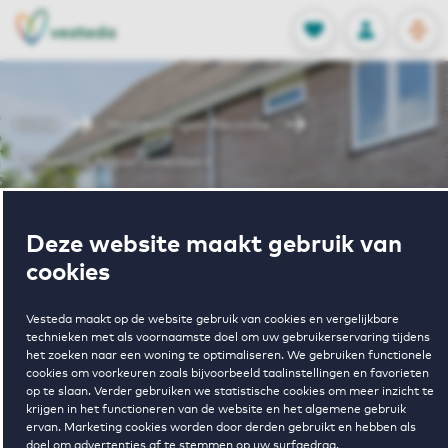
OPEN
0
Opgeslagen p
NL
EN
FAVORIETEN
INLOGGEN
Home
Huurwoningen Abcoude
Fluitekruid Appartementen I
Wonen in
Deze website maakt gebruik van
cookies
Fluitekruid
Vesteda maakt op de website gebruik van cookies en vergelijkbare
technieken met als voornaamste doel om uw gebruikerservaring tijdens
Appartementen
het zoeken naar een woning te optimaliseren. We gebruiken functionele
cookies om voorkeuren zoals bijvoorbeeld taalinstellingen en favorieten
op te slaan. Verder gebruiken we statistische cookies om meer inzicht te
I
krijgen in het functioneren van de website en het algemene gebruik
ervan. Marketing cookies worden door derden gebruikt en hebben als
doel om advertenties af te stemmen op uw surfgedrag.