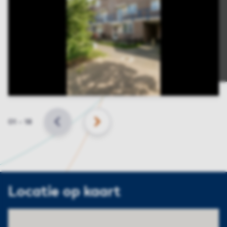
Slide
01
–
18
VORIGE
VOLGENDE
Locatie op kaart