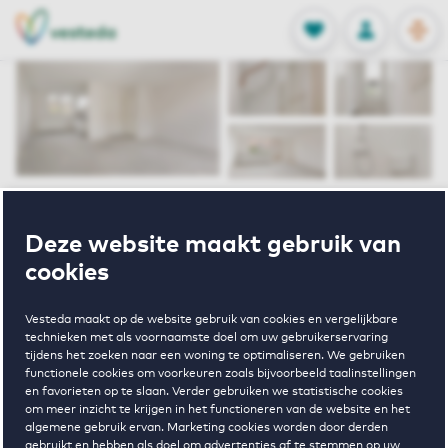
OPEN
0
Opgeslagen p
NL
EN
FAVORIETEN
INLOGGEN
Home
Huurwoningen Abcoude
Deze website maakt gebruik van
Fluitekruid Appartementen I
cookies
Broekzijdselaan 41 Abcoude
Vesteda maakt op de website gebruik van cookies en vergelijkbare
Gereserveerd
technieken met als voornaamste doel om uw gebruikerservaring
tijdens het zoeken naar een woning te optimaliseren. We gebruiken
Broekzijdselaan
functionele cookies om voorkeuren zoals bijvoorbeeld taalinstellingen
en favorieten op te slaan. Verder gebruiken we statistische cookies
om meer inzicht te krijgen in het functioneren van de website en het
algemene gebruik ervan. Marketing cookies worden door derden
gebruikt en hebben als doel om advertenties af te stemmen op uw