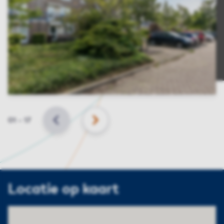
Slide
01
–
17
VORIGE
VOLGENDE
Locatie op kaart