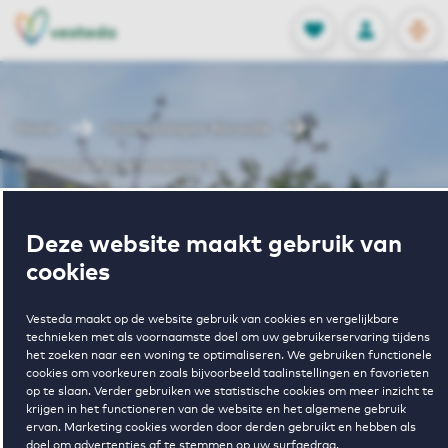
OPEN
0
Opgeslagen p
NL
EN
FAVORIETEN
INLOGGEN
Home
Huurwoningen Abcoude
Fluitekruid Appartementen II
Wonen in
Deze website maakt gebruik van
cookies
Fluitekruid
Vesteda maakt op de website gebruik van cookies en vergelijkbare
technieken met als voornaamste doel om uw gebruikerservaring tijdens
Appartementen
het zoeken naar een woning te optimaliseren. We gebruiken functionele
cookies om voorkeuren zoals bijvoorbeeld taalinstellingen en favorieten
op te slaan. Verder gebruiken we statistische cookies om meer inzicht te
krijgen in het functioneren van de website en het algemene gebruik
II
ervan. Marketing cookies worden door derden gebruikt en hebben als
doel om advertenties af te stemmen op uw surfgedrag.