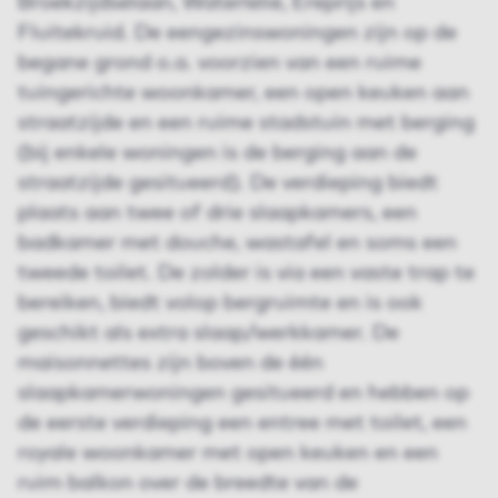
Broekzijdselaan, Waterlelie, Ereprijs en
Fluitekruid. De eengezinswoningen zijn op de
begane grond o.a. voorzien van een ruime
tuingerichte woonkamer, een open keuken aan
straatzijde en een ruime stadstuin met berging
(bij enkele woningen is de berging aan de
straatzijde gesitueerd). De verdieping biedt
plaats aan twee of drie slaapkamers, een
badkamer met douche, wastafel en soms een
tweede toilet. De zolder is via een vaste trap te
bereiken, biedt volop bergruimte en is ook
geschikt als extra slaap/werkkamer. De
maisonnettes zijn boven de één
slaapkamerwoningen gesitueerd en hebben op
de eerste verdieping een entree met toilet, een
royale woonkamer met open keuken en een
ruim balkon over de breedte van de