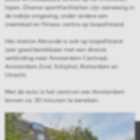
lopen. Diverse sportfaciliteiten zijn aanwezig in
de nabije omgeving, onder andere een
zwembad en fitness-centra op loopafstand.
Het station Abcoude is ook op loopafstand
zeer goed bereikbaar met een directe
verbinding naar Amsterdam Centraal,
Amsterdam Zuid, Schiphol, Rotterdam en
Utrecht.
Met de auto is het centrum van Amsterdam
binnen ca. 30 minuten te bereiken.