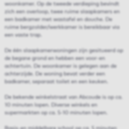
woonkamer. Op de tweede verdieping bevindt
zich een overloop, twee ruime slaapkamers en
een badkamer met wastafel en douche. De
ruime bergzolder/werkkamer is bereikbaar via
een vaste trap.
De één slaapkamerwoningen zijn gesitueerd op
de begane grond en hebben een voor-en
achtertuin. De woonkamer is gelegen aan de
achterzijde. De woning bevat verder een
badkamer, separaat toilet en een keuken.
De bekende winkelstraat van Abcoude is op ca.
10 minuten lopen. Diverse winkels en
supermarkten op ca. 5-10 minuten lopen.
Basis-en middelbare school op ca. 5 minuten