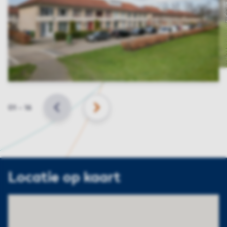
Slide
01
–
16
VORIGE
VOLGENDE
Locatie op kaart