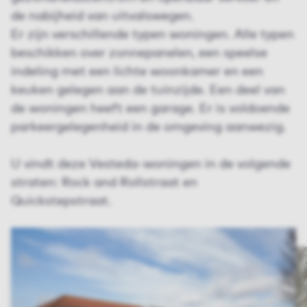
de nabijheid van uitvalswegen.
Er zijn verschillende typen woningen. Alle typen
beschikken over zonnepanelen, een speelse
indeling met een lichte woonkamer en een
keuken gelegen aan de tuinzijde. Een deel van
de woningen heeft een garage. Er is voldoende
parkeergelegenheid in de omgeving aanwezig.
U vindt deze Vesteda-woningen in de volgende
straten: Rock and Rollstraat en
Quickstepstraat.