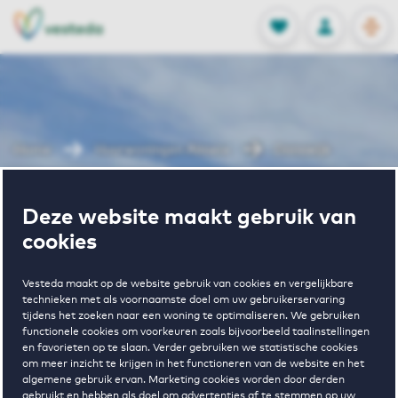
OPEN
0
Opgeslagen p
NL
EN
FAVORIETEN
INLOGGEN
Home
Huurwoningen Almere
Danswijk
Wonen in
Deze website maakt gebruik van
cookies
Danswijk
Vesteda maakt op de website gebruik van cookies en vergelijkbare
technieken met als voornaamste doel om uw gebruikerservaring
tijdens het zoeken naar een woning te optimaliseren. We gebruiken
functionele cookies om voorkeuren zoals bijvoorbeeld taalinstellingen
en favorieten op te slaan. Verder gebruiken we statistische cookies
om meer inzicht te krijgen in het functioneren van de website en het
algemene gebruik ervan. Marketing cookies worden door derden
gebruikt en hebben als doel om advertenties af te stemmen op uw