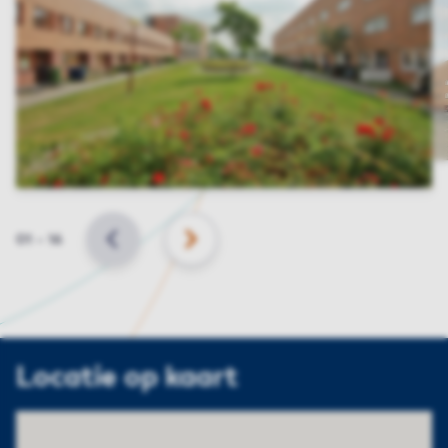
Slide
01
–
16
VORIGE
VOLGENDE
Locatie op kaart