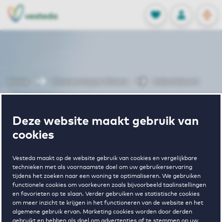
OPEN
0
Opgeslagen p
NL
EN
FAVORIETEN
INLOGGEN
Home
Huurwoningen Almere
Indischebuurt
Wonen in
Deze website maakt gebruik van
cookies
Indischebuurt
Vesteda maakt op de website gebruik van cookies en vergelijkbare
technieken met als voornaamste doel om uw gebruikerservaring
tijdens het zoeken naar een woning te optimaliseren. We gebruiken
functionele cookies om voorkeuren zoals bijvoorbeeld taalinstellingen
en favorieten op te slaan. Verder gebruiken we statistische cookies
om meer inzicht te krijgen in het functioneren van de website en het
algemene gebruik ervan. Marketing cookies worden door derden
gebruikt en hebben als doel om advertenties af te stemmen op uw