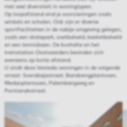
met veel diversiteit in woningtypen.
Op loopafstand vind je voorzieningen zoals
winkels en scholen. Ook zijn er diverse
sportfaciliteiten in de nabije omgeving gelegen,
zoals een skatepark, voetbalveld, basketbalveld
en een tennisbaan. De bushalte en het
treinstation Oostvaarders bevinden zich
eveneens op korte afstand.
U vindt deze Vesteda-woningen in de volgende
straat: Soerabajastraat, Bandoengplantsoen,
Medanplantsoen, Palembangweg en
Pontianakstraat.