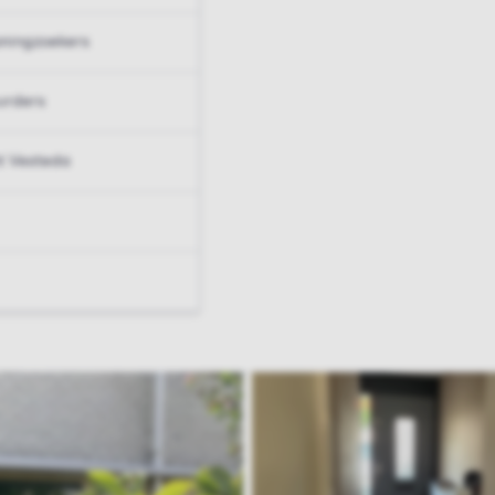
ningzoekers
urders
t Vesteda