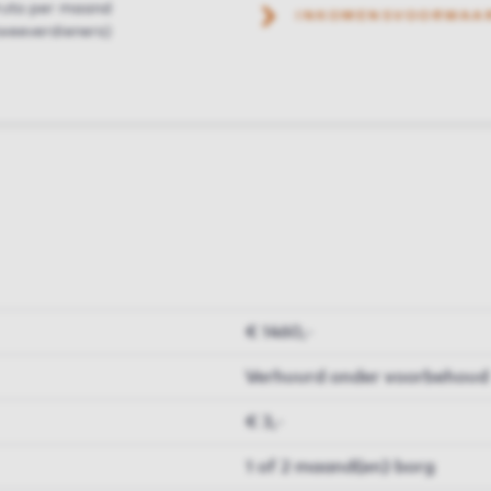
ruto per maand
INKOMENSVOORWAA
weeverdieners)
€ 1460,-
Verhuurd onder voorbehoud
€ 3,-
1 of 2 maand(en) borg