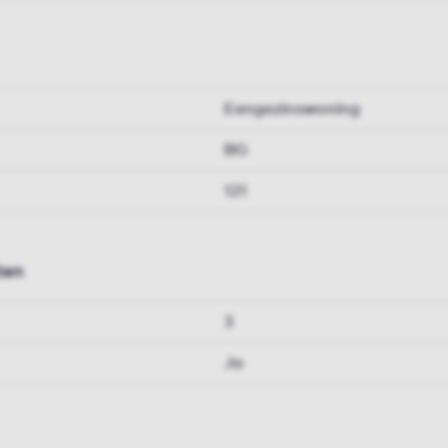
Eengezinswoning
BG
121
ten
3
Ja