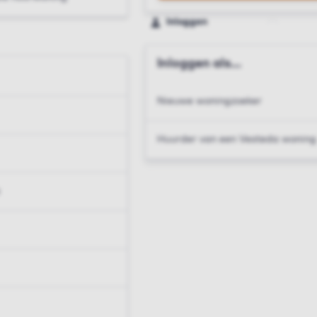
Inloggen
Inloggen als...
Nieuwe woningzoeker
Huurder van een Vesteda woning