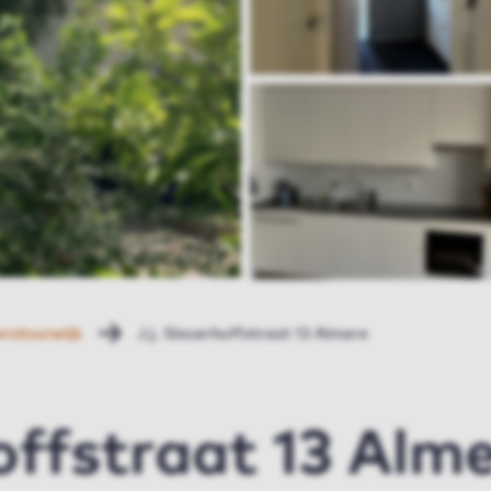
eratuurwijk
J.j. Slauerhoffstraat 13 Almere
hoffstraat 13 Alm