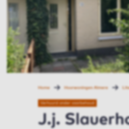
Home
Huurwoningen Almere
Lit
Verhuurd onder voorbehoud
J.j. Slauer