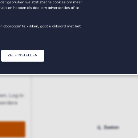
erder gebruiken we statistische cookies om meer
uikt en hebben als doel om advertenties af te
en doorgaan’ te klikken, gaat u akkoord met het
ZELF INSTELLEN
Sluit modal
n
en. Log in
 eerdere
Zoeken