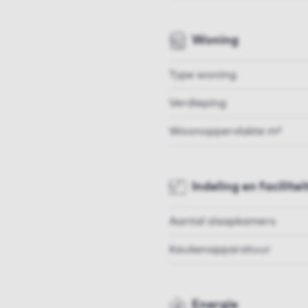
Woning
Type woning
Verdieping
Woonoppervlakte m²
Indeling en facilitei
Aantal slaapkamers
Keukenapparatuur
Energie