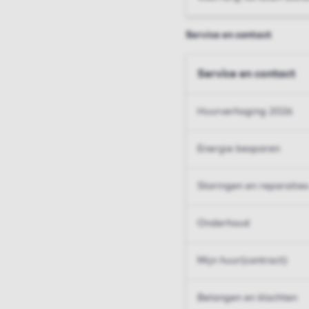
Service en contact
Service en contact
Huurverhoging 2026
Energie besparen
Storingen en reparaties
Onderhoud
Mijn huur(contract)
Belangen en klachten