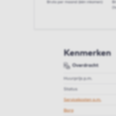
Bruto per maand (één inkomen)
B
(t
Kenmerken
Overdracht
Huurprijs p.m.
Status
Servicekosten p.m.
Borg