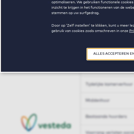
optimaliseren. We gebruiken functionele cookies 
Huren op maat
inzicht te krijgen in het functioneren van de we
stemmen op uw surfgedrag.
Huren op maat
Door op ‘Zelf instellen’ te klikken, kunt u meer
gebruik van cookies zoals omschreven in onze
Pr
Woningdelen
50+
ALLES ACCEPTEREN E
Sleutelberoepen
Tijdelijke kamerverhuur
Middenhuur
Bestaande huurders
Voorrang verlaten soci