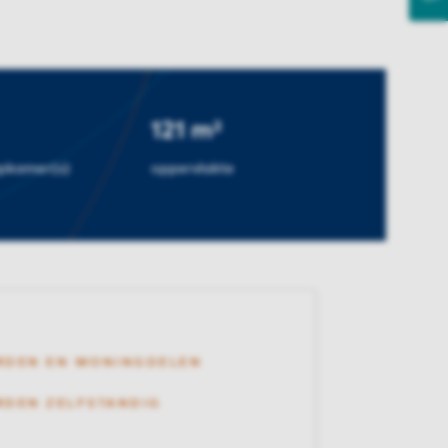
121 m²
apkamer(s)
oppervlakte
RDEN EN WONINGDELEN
DEN ZELFSTANDIG