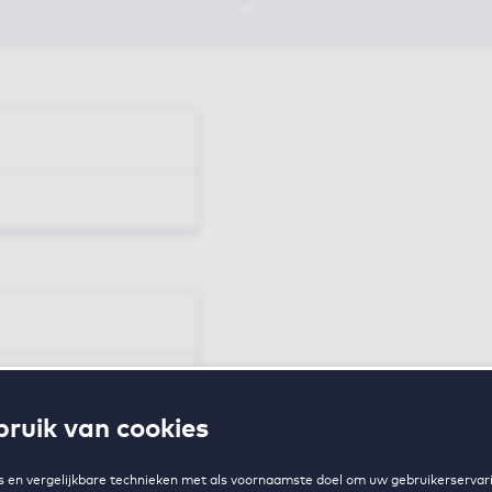
en
ruik van cookies
zing
 en vergelijkbare technieken met als voornaamste doel om uw gebruikerservari