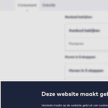
Consument
Zakelijk
Aanbod bekijken
Aanbod bekijken
Parkeren
Huren in 5 stappen
Huren in 5 stappen
Inschrijven en bezichtig
Deze website maakt geb
Voorwaarden en toewij
Vesteda maakt op de website gebruik van cookies