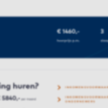
€ 1460,-
3
huurprijs p.m.
sla
ing huren?
INKOMENSVOORWAA
 5840,-
INKOMENSVOORWAAR
per maand
ONDERNEMERS