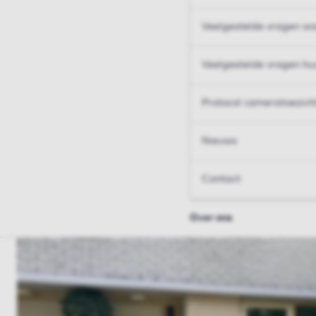
Veelgestelde vragen wo
Veelgestelde vragen hu
Protocol cameratoezich
Nieuws
Contact
Over ons