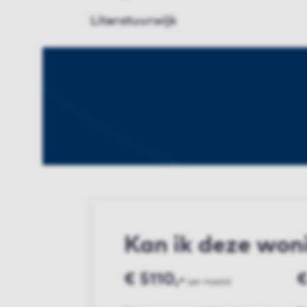
Literatuurwijk
Kan ik deze won
€ 5110,-
€
per maand