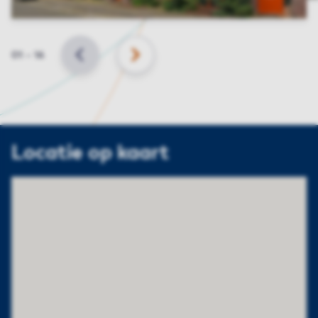
Slide
01
–
16
VORIGE
VOLGENDE
Locatie op kaart