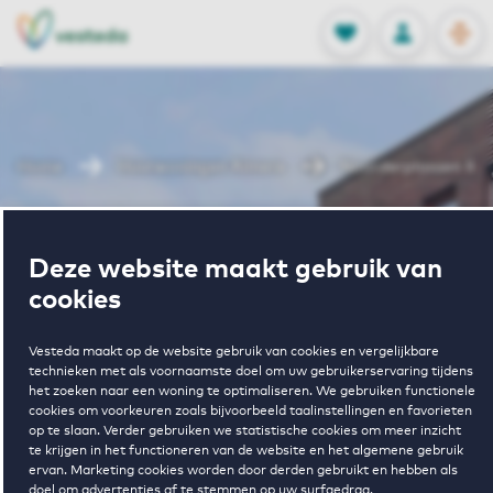
OPEN
0
Opgeslagen p
NL
EN
FAVORIETEN
INLOGGEN
Home
Huurwoningen Almere
Noorderplassen II
Wonen in
Deze website maakt gebruik van
cookies
Noorderplassen
Vesteda maakt op de website gebruik van cookies en vergelijkbare
technieken met als voornaamste doel om uw gebruikerservaring tijdens
II
het zoeken naar een woning te optimaliseren. We gebruiken functionele
cookies om voorkeuren zoals bijvoorbeeld taalinstellingen en favorieten
op te slaan. Verder gebruiken we statistische cookies om meer inzicht
te krijgen in het functioneren van de website en het algemene gebruik
ervan. Marketing cookies worden door derden gebruikt en hebben als
doel om advertenties af te stemmen op uw surfgedrag.