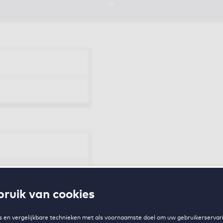
en
ruik van cookies
zing
 en vergelijkbare technieken met als voornaamste doel om uw gebruikerservari