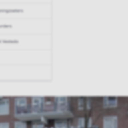
ningzoekers
urders
t Vesteda