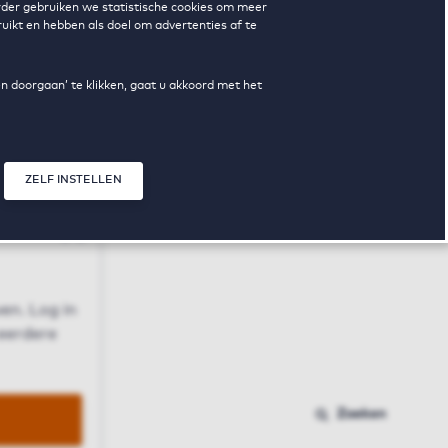
erder gebruiken we statistische cookies om meer
uikt en hebben als doel om advertenties af te
en doorgaan’ te klikken, gaat u akkoord met het
ZELF INSTELLEN
Sluit modal
n
en. Log in
 eerdere
Zoeken