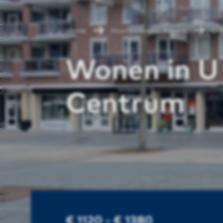
Home
Huurwoningen Almere
U B
Wonen in U 
Centrum
€ 1120 - € 1380