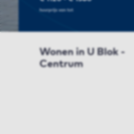
huurprijs van tot
Wonen in U Blok -
Centrum