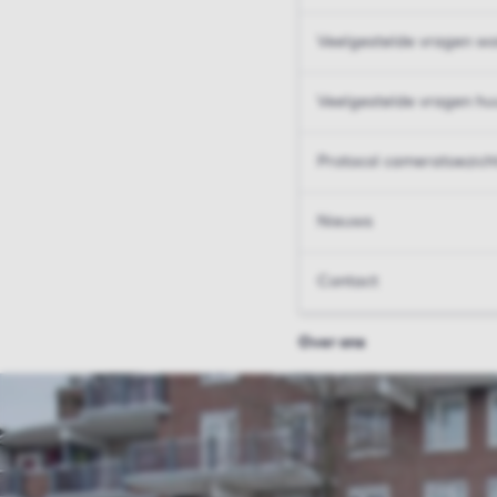
Veelgestelde vragen wo
Veelgestelde vragen hu
Protocol cameratoezich
Nieuws
Contact
Over ons