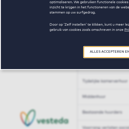
optimaliseren. We gebruiken functionele cookies 
Huren op maat
inzicht te krijgen in het functioneren van de we
stemmen op uw surfgedrag.
Huren op maat
Door op ‘Zelf instellen’ te klikken, kunt u meer
gebruik van cookies zoals omschreven in onze
Pr
Woningdelen
50+
ALLES ACCEPTEREN E
Sleutelberoepen
Tijdelijke kamerverhuur
Middenhuur
Bestaande huurders
Voorrang verlaten soci