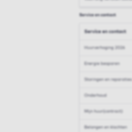
Service en contact
Service en contact
Huurverhoging 2026
Energie besparen
Storingen en reparaties
Onderhoud
Mijn huur(contract)
Belangen en klachten