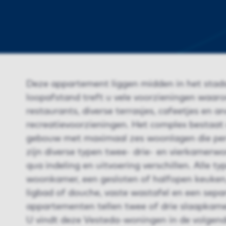
Deze appartement liggen midden in het stad
loopafstand treft u vele voorzieningen waaro
restaurants, diverse terrasjes, cafeetjes en a
recreatievoorzieningen. Het complex bestaat
gebouw met maximaal zes woonlagen die per li
zijn diverse typen twee- drie- en vierkamerw
qua indeling en uitvoering verschillen. Alle 
woonkamer, een gesloten of halfopen keuke
ligbad of douche, vaste wastafel en een separ
appartementen tellen twee of drie slaapkame
U vindt deze Vesteda-woningen in de volgend