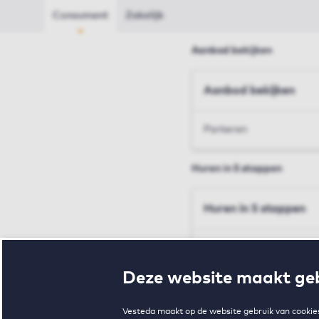
Consument
Zakelijk
Aanbod bekijken
Aanbod bekijken
Parkeren
Huren in 5 stappen
Huren in 5 stappen
Inschrijven en bezichtig
Deze website maakt geb
Voorwaarden en toewij
Vesteda maakt op de website gebruik van cookies