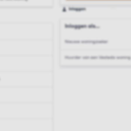
Inloggen
Inloggen als...
Nieuwe woningzoeker
Huurder van een Vesteda woning