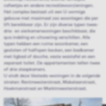
cafeetjes en andere recreatievoorzieningen.
Het complex bestaat uit een U-vormige
gebouw met maximaal zes woonlagen die per
lift bereikbaar zijn. Er zijn diverse typen twee-
drie- en vierkamerwoningen beschikbaar, die
qua indeling en uitvoering verschillen. Alle
typen hebben een ruime woonkamer, een
gesloten of halfopen keuken, een badkamer
met ligbad of douche, vaste wastafel en een
separaat toilet. De appartementen tellen twee
of drie slaapkamers.
U vindt deze Vesteda-woningen in de volgende
straten: Rentmeesterstraat, Makelaarstraat,
Hoekmanstraat en Marktmeesterstraat.