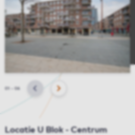
Slide
01
–
06
VORIGE
VOLGENDE
Locatie U Blok - Centrum