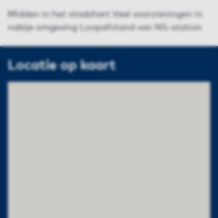
Midden in het stadshart Veel voorzieningen in
nabije omgeving Loopafstand van NS-station
Locatie op kaart