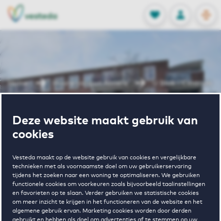
OPEN
0
Opgeslagen p
NL
EN
FAVORIETEN
INLOGGEN
Home
Huurwoningen Almere
U Blok - Centrum
Wonen in U
Deze website maakt gebruik van
cookies
Blok - Centrum
Vesteda maakt op de website gebruik van cookies en vergelijkbare
technieken met als voornaamste doel om uw gebruikerservaring
tijdens het zoeken naar een woning te optimaliseren. We gebruiken
functionele cookies om voorkeuren zoals bijvoorbeeld taalinstellingen
en favorieten op te slaan. Verder gebruiken we statistische cookies
om meer inzicht te krijgen in het functioneren van de website en het
algemene gebruik ervan. Marketing cookies worden door derden
gebruikt en hebben als doel om advertenties af te stemmen op uw