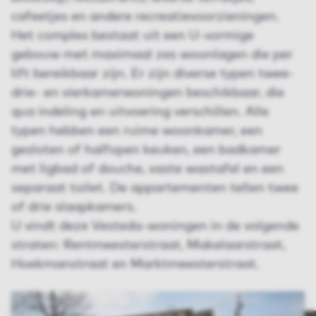
cafeetjes en andere recreatievoorzieningen.
Het complex bestaat uit een U-vormige
gebouw met maximaal zes woonlagen die per
lift bereikbaar zijn. Er zijn diverse typen twee-
drie- en vierkamerwoningen beschikbaar, die
qua indeling en uitvoering verschillen. Alle
typen hebben een ruime woonkamer, een
gesloten of halfopen keuken, een badkamer
met ligbad of douche, vaste wastafel en een
separaat toilet. De appartementen tellen twee
of drie slaapkamers.
U vindt deze Vesteda-woningen in de volgende
straten: Rentmeesterstraat, Makelaarstraat,
Hoekmanstraat en Marktmeesterstraat.