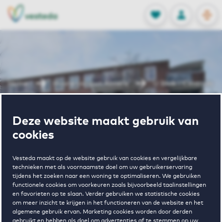
OPEN
0
Opgeslagen p
NL
EN
FAVORIETEN
INLOGGEN
Home
Huurwoningen Almere
U Blok - Centrum
Wonen in U
Deze website maakt gebruik van
cookies
Blok - Centrum
Vesteda maakt op de website gebruik van cookies en vergelijkbare
technieken met als voornaamste doel om uw gebruikerservaring
tijdens het zoeken naar een woning te optimaliseren. We gebruiken
functionele cookies om voorkeuren zoals bijvoorbeeld taalinstellingen
en favorieten op te slaan. Verder gebruiken we statistische cookies
om meer inzicht te krijgen in het functioneren van de website en het
algemene gebruik ervan. Marketing cookies worden door derden
gebruikt en hebben als doel om advertenties af te stemmen op uw