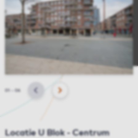
Slide
01
–
06
VORIGE
VOLGENDE
Locatie U Blok - Centrum