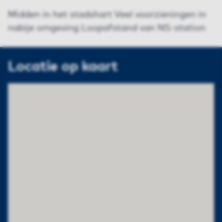
Midden in het stadshart Veel voorzieningen in
nabije omgeving Loopafstand van NS-station
Locatie op kaart