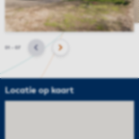
Slide
01
–
07
VORIGE
VOLGENDE
Locatie op kaart