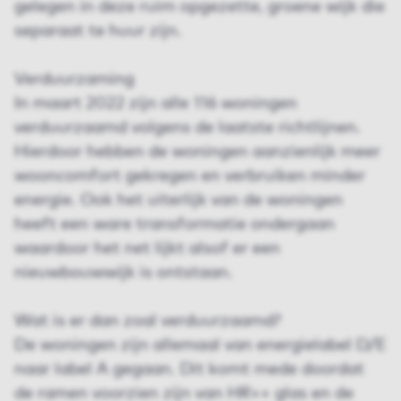
gelegen in deze ruim opgezette, groene wijk die
separaat te huur zijn.
Verduurzaming
In maart 2022 zijn alle 116 woningen
verduurzaamd volgens de laatste richtlijnen.
Hierdoor hebben de woningen aanzienlijk meer
wooncomfort gekregen en verbruiken minder
energie. Ook het uiterlijk van de woningen
heeft een ware transformatie ondergaan
waardoor het net lijkt alsof er een
nieuwbouwwijk is ontstaan.
Wat is er dan zoal verduurzaamd?
De woningen zijn allemaal van energielabel D/E
naar label A gegaan. Dit komt mede doordat
de ramen voorzien zijn van HR++ glas en de