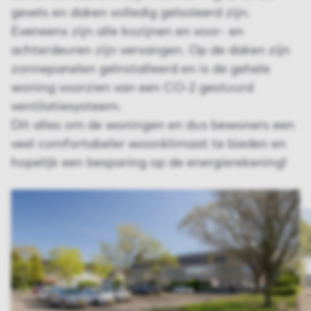
gevels en daken volledig geïsoleerd zijn.
Eveneens zijn alle kozijnen en voor- en
achterdeuren zijn vervangen. Op de daken zijn
zonnepanelen geïnstalleerd en is de gehele
woning voorzien van een CO-2 gestuurd
ventilatiesysteem.
Dit alles om de woningen en dus bewoners een
veel comfortabeler woonklimaat te bieden en
hopelijk een besparing op de energierekening!