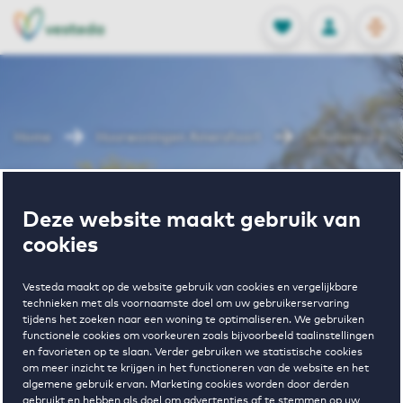
OPEN
0
Opgeslagen p
NL
EN
FAVORIETEN
INLOGGEN
Home
Huurwoningen Amersfoort
Schuilenburg
Wonen in
Deze website maakt gebruik van
cookies
Schuilenburg
Vesteda maakt op de website gebruik van cookies en vergelijkbare
technieken met als voornaamste doel om uw gebruikerservaring
tijdens het zoeken naar een woning te optimaliseren. We gebruiken
Regelmatig beschikbaar
functionele cookies om voorkeuren zoals bijvoorbeeld taalinstellingen
en favorieten op te slaan. Verder gebruiken we statistische cookies
om meer inzicht te krijgen in het functioneren van de website en het
algemene gebruik ervan. Marketing cookies worden door derden
gebruikt en hebben als doel om advertenties af te stemmen op uw