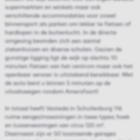
supermarkten en winkels maar ook
verschillende accommodaties voor zowel
binnensport als parken om lekker te fietsen of
hardlopen in de buitenlucht. In de directe
omgeving bevinden zich een aantal
ziekenhuizen en diverse scholen. Gezien de
gunstige ligging ligt de wijk op slechts 10
minuten fietsen van het centrum maar ook het
openbaar vervoer is uitstekend bereikbaar. Met
de auto bent u binnen 5 minuten op de
uitvalswegen rondom Amersfoort!
In totaal heeft Vesteda in Schuilenburg 116
ruime eengezinswoningen in twee types; hoek
en tussenwoningen van circa 120 m².
Daarnaast zijn er 50 losstaande garages