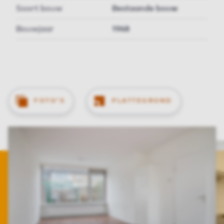
Soort bouw
Bestaande bouw
Bouwjaar
1968
FOTO'S
PLATTEGROND