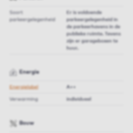
Soort
Er is voldoende
parkeergelegenheid
parkeergelegenheid in
de parkeerhavens in de
publieke ruimte. Tevens
zijn er garageboxen te
huur.
Energie
Energielabel
A++
Verwarming
individueel
Bouw