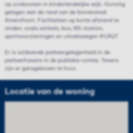
op zuidoosten in kindvriendelijke wijk. Gunstig
gelegen aan de rand van de binnenstad
Amersfoort. Faciliteiten op korte afstand te
vinden, zoals winkels, bus, NS-station,
sportvoorzieningen en uitvalswegen A1/A27
Er is voldoende parkeergelegenheid in de
parkeerhavens in de publieke ruimte. Tevens
zijn er garageboxen te huur.
Locatie van de woning