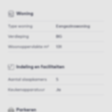
Woning
Type woning
Eengezinswoning
Verdieping
BG
Woonoppervlakte m²
131
Indeling en faciliteiten
Aantal slaapkamers
5
Keukenapparatuur
Ja
Parkeren