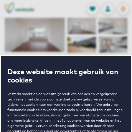
OPEN
0
Opgeslagen p
NL
EN
FAVORIETEN
INLOGGEN
Home
Huurwoningen Amersfoort
Deze website maakt gebruik van
Schuilenburg
Mignonpad 32 Amersfoort
cookies
Verhuurd
Vesteda maakt op de website gebruik van cookies en vergelijkbare
technieken met als voornaamste doel om uw gebruikerservaring
Mignonpad 32
tijdens het zoeken naar een woning te optimaliseren. We gebruiken
functionele cookies om voorkeuren zoals bijvoorbeeld taalinstellingen
en favorieten op te slaan. Verder gebruiken we statistische cookies
Amersfoort
om meer inzicht te krijgen in het functioneren van de website en het
algemene gebruik ervan. Marketing cookies worden door derden
gebruikt en hebben als doel om advertenties af te stemmen op uw