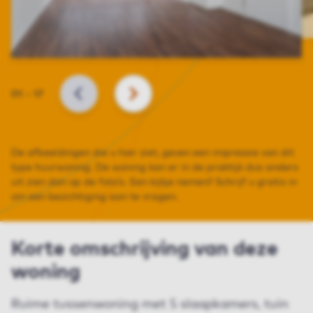
Slide
01
–
17
VORIGE
VOLGENDE
De afbeeldingen die u hier ziet, geven een impressie van dit
type huurwoning. De woning kan er in de praktijk dus anders
uit zien dan op de foto’s. Een kijkje nemen? Schrijf u gratis in
om een bezichtiging aan te vragen.
Korte omschrijving van deze
woning
Ruime tussenwoning met 5 slaapkamers, tuin