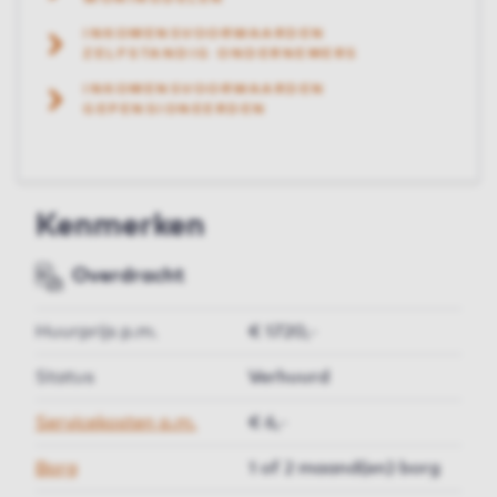
INKOMENSVOORWAARDEN
ZELFSTANDIG ONDERNEMERS
INKOMENSVOORWAARDEN
GEPENSIONEERDEN
Kenmerken
Overdracht
Huurprijs p.m.
€ 1720,-
Status
Verhuurd
Servicekosten p.m.
€ 6,-
Borg
1 of 2 maand(en) borg