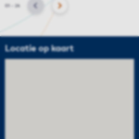
Slide
01
–
24
VORIGE
VOLGENDE
Locatie op kaart