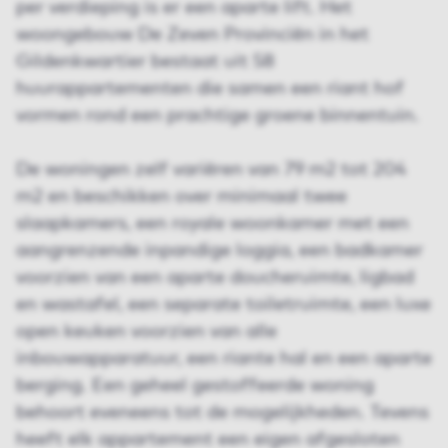
per verdieping is er een aparte lift. Het
woongebouw De Zeven Provinciën in het
Gildenkwartier bestaat uit 58
huurappartementen die samen een riant hof
vormen rond een prachtige groene binnentuin.
De woningen zelf variëren van 79 m2 tot 204
m2 en beschikken over minimaal twee
slaapkamers, een royale woonkamer met een
aangrenzende inpandige loggia, een badkamer
voorzien van een aparte doucheruimte, ligbad
en wastafel, een separate toiletruimte, een luxe
open keuken voorzien van alle
inbouwapparatuur, een riante hal en een aparte
berging. Een geheel gestoffeerde woning
behoort eveneens tot de mogelijkheden. Tevens
heeft elk appartement een eigen afgesloten