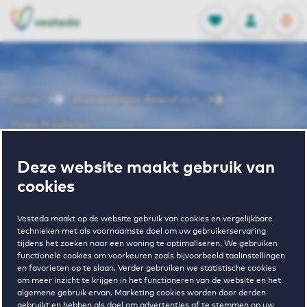
OPEN
0
Opgeslagen p
NL
EN
FAVORIETEN
INLOGGEN
Home
Huurwoningen Amersfoort
Zeven Provincien
Wonen in
Deze website maakt gebruik van
cookies
Zeven
Vesteda maakt op de website gebruik van cookies en vergelijkbare
technieken met als voornaamste doel om uw gebruikerservaring
tijdens het zoeken naar een woning te optimaliseren. We gebruiken
Provincien
functionele cookies om voorkeuren zoals bijvoorbeeld taalinstellingen
en favorieten op te slaan. Verder gebruiken we statistische cookies
om meer inzicht te krijgen in het functioneren van de website en het
algemene gebruik ervan. Marketing cookies worden door derden
gebruikt en hebben als doel om advertenties af te stemmen op uw