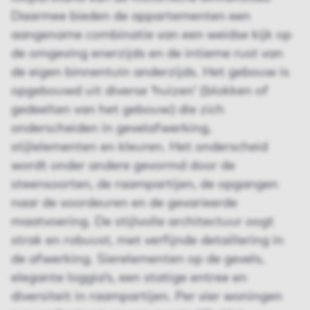
Daarmee bieden de appartementen een
aangename combinatie van een weidse kijk op
de omgeving enerzijds en de intieme rust van
de eigen binnentuin anderzijds. Het gebouw is
opgebouwd uit diverse ‘huizen’ (blokken of
gedeelten van het gebouw) die zich
onderscheiden in gevelafwerking,
stijlelementen en kleuren. Het onderscheid
wordt onder andere gevormd door de
steensoorten, de raampartijen, de opgangen
naar de voordeuren en de gevarieerde
maatvoering. De stijlvolle architectuur oogt
strak en robuust, met verfijnde detaillering in
de afwerking. Sierelementen op de gevels,
elegante loggia’s, een statige entree en
diversiteit in raampartijen. Per vier woningen