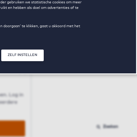
erder gebruiken we statistische cookies om meer
uikt en hebben als doel om advertenties af te
en doorgaan’ te klikken, gaat u akkoord met het
ZELF INSTELLEN
Sluit modal
n
en. Log in
 eerdere
Zoeken