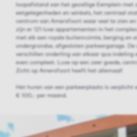
loopafstand van het gezellige Eemplein met z
eetgelegenheden en winkels, het centraal sta
centrum van Amersfoort waar veel te zien en t
zijn er 121 luxe appartementen in het comple
met elk een royale buitenruimte, berging en e
ondergrondse, afgesloten parkeergarage. D
verschillen onderling van elkaar qua indeling 
even compleet. Luxe op een zeer goede, centr
Zicht op Amersfoort heeft het allemaal!
Het huren van een parkeerplaats is verplicht 
€ 100,- per maand.