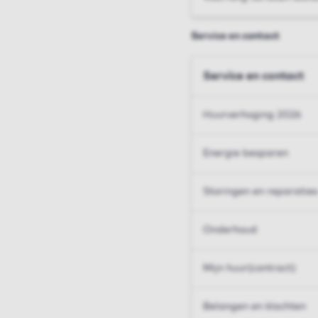
Service en contact
Service en contact
Huurverhoging 2026
Energie besparen
Storingen en reparaties
Onderhoud
Mijn huur(contract)
Belangen en klachten