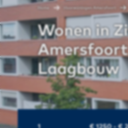
Home
Huurwoningen Amersfoort
Wonen in Zi
Amersfoort
Laagbouw
1
€ 1250 - €