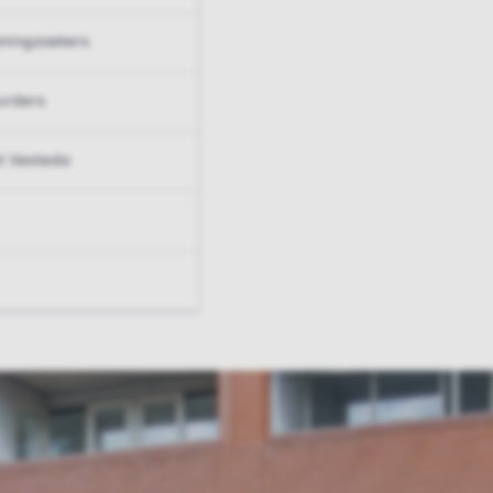
ningzoekers
urders
t Vesteda