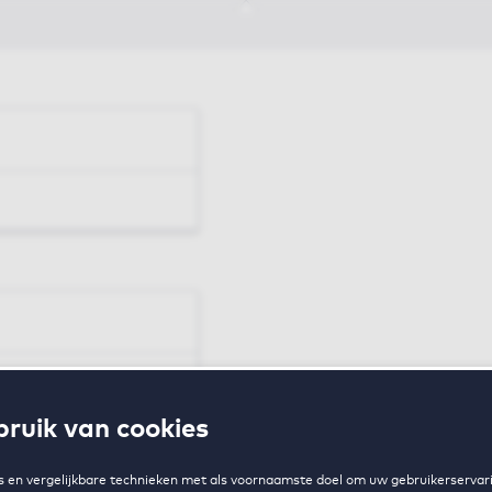
en
ruik van cookies
zing
 en vergelijkbare technieken met als voornaamste doel om uw gebruikerservari