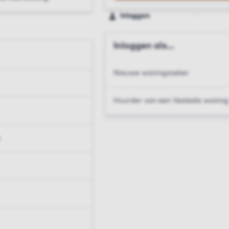
Inloggen
Inloggen als...
Nieuwe woningzoeker
Huurder van een Vesteda woning