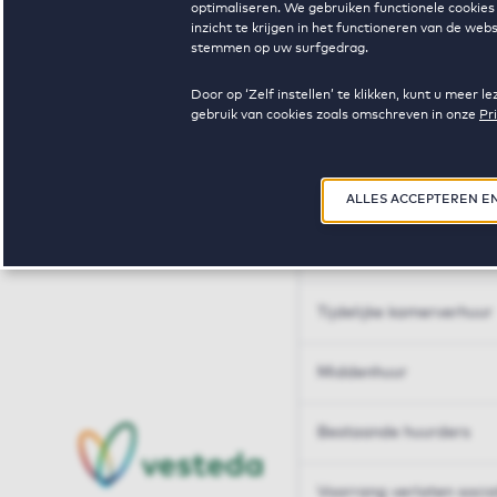
optimaliseren. We gebruiken functionele cookies 
Huren op maat
inzicht te krijgen in het functioneren van de we
stemmen op uw surfgedrag.
Huren op maat
Door op ‘Zelf instellen’ te klikken, kunt u meer
gebruik van cookies zoals omschreven in onze
Pr
Woningdelen
50+
ALLES ACCEPTEREN E
Sleutelberoepen
Tijdelijke kamerverhuur
Middenhuur
Bestaande huurders
Voorrang verlaten soci