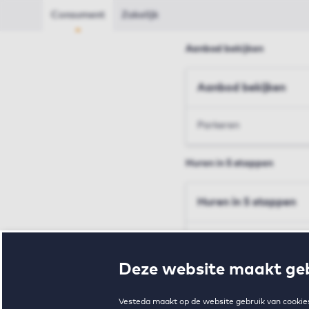
Consument
Zakelijk
Aanbod bekijken
Aanbod bekijken
Parkeren
Huren in 5 stappen
Huren in 5 stappen
Inschrijven en bezichtig
Deze website maakt geb
Voorwaarden en toewij
Vesteda maakt op de website gebruik van cookies