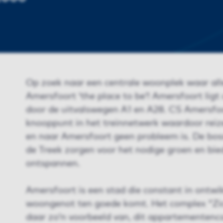
Op zoek naar een centrale woonplek waar all
Amersfoort ‘the place to be’! Amersfoort ligt
door de uitvalswegen A1 en A28. CS Amersfoor
knooppunt in het treinnetwerk waardoor reiz
en naar Amersfoort geen probleem is. De bo
de Treek zorgen voor het nodige groen en bie
ontspannen.
Amersfoort is een stad die constant in ontwik
woongenot ten goede komt. Het complex "Zic
daar zo’n voorbeeld van, dit appartementenc