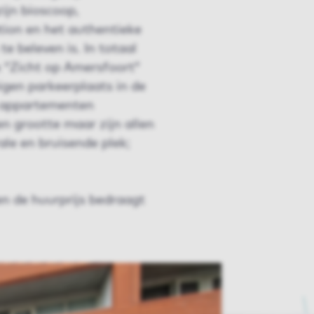
ijn bioscoop,
tion en het authentieke
e beleven is. In totaal
x “Zicht op Amersfoort”
igen parkeerplaats in de
e appartementen
en grootte maar zijn allen
ale en bruisende plek;
en de huurprijs bedraagt