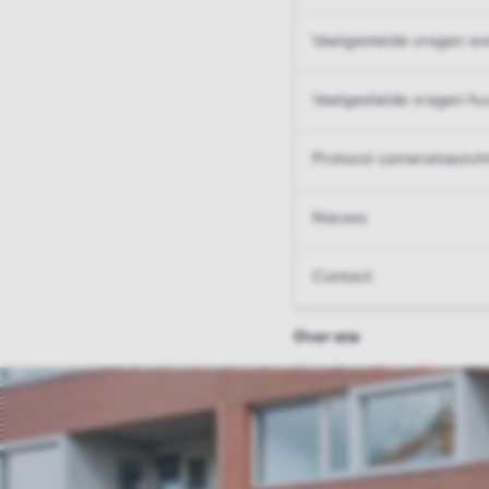
Veelgestelde vragen wo
Veelgestelde vragen hu
Protocol cameratoezich
Nieuws
Contact
Over ons