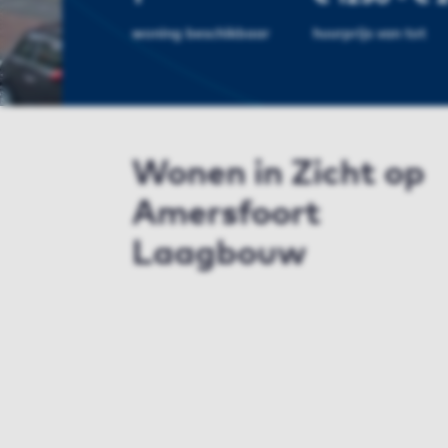
woning beschikbaar
huurprijs van tot
Wonen in Zicht op
Amersfoort
Laagbouw