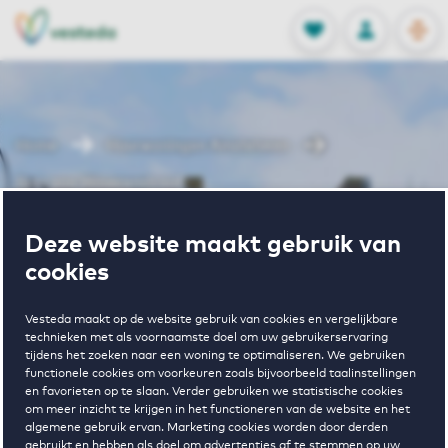
OPEN
0
Opgeslagen p
NL
EN
FAVORIETEN
INLOGGEN
Home
Huurwoningen Amstelveen
Bors van Waverenstraat
Wonen in Bors
Deze website maakt gebruik van
cookies
van
Vesteda maakt op de website gebruik van cookies en vergelijkbare
technieken met als voornaamste doel om uw gebruikerservaring
tijdens het zoeken naar een woning te optimaliseren. We gebruiken
Waverenstraat
functionele cookies om voorkeuren zoals bijvoorbeeld taalinstellingen
en favorieten op te slaan. Verder gebruiken we statistische cookies
om meer inzicht te krijgen in het functioneren van de website en het
algemene gebruik ervan. Marketing cookies worden door derden
gebruikt en hebben als doel om advertenties af te stemmen op uw