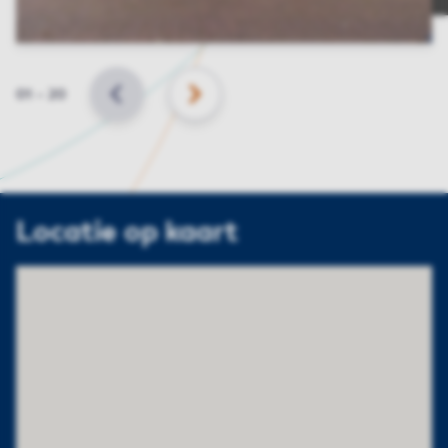
Slide
01
–
20
VORIGE
VOLGENDE
Locatie op kaart