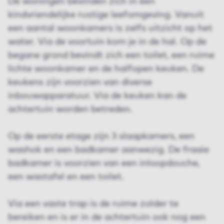
De woningen bevinden zich in een
kindvriendelijke rustige leefomgeving. Vanuit
een aantal woonkamers is zelfs uitzicht op het
water. Via de voortuin kom je in de hal. Op de
begane grond bevindt zich een toilet, een ruime
lichte woonkamer en de halfopen keuken. De
keukens zijn voorzien van diverse
inbouwapparatuur. Via de keuken kan de
achtertuin worden betreden.
Op de eerste etage zijn 3 slaapkamers, een
washok en een badkamer aanwezig. De fraaie
badkamer is voorzien van een inloopdouche,
een wastafel en een toilet.
Via een vaste trap is de ruime zolder te
bereiken en is er in de achtertuin ook nog een